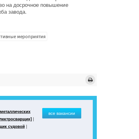
аво на досрочное повышение
ба завода.
тивные мероприятия
 металлических
все вакансии
лектросварщик]
|
щик судовой
|