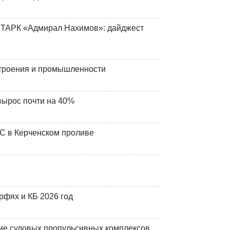
 ТАРК «Адмирал Нахимов»: дайджест
строения и промышленности
вырос почти на 40%
ЧС в Керченском проливе
фях и КБ 2026 год
ие судовых пропульсивных комплексов