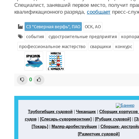
Специалист, занявший первое место, получит пр
квалификационного разряда,
сообщает
пресс-служ
СЗ "Северная верфь", ПАО
ОСК, АО
события
судостроительные предприятия
корпора
профессиональное мастерство
сварщики
конкурс
0
Трубогибщик судовой
|
Чеканщик
|
Сборщик корпусов
судов
|
[Слесарь-судоремонтник]
|
[Рубщик судовой]
|
[Э
[Токарь]
|
Маляр-дробеструйщик
|
Сборщик- дострой
[Разметчик судовой]