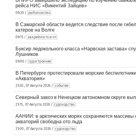
ВНИРО завершило экспедицию по изучению байкальс
рейса НИС «Викентий Зайцев»
09:30 /
рыболовство
В Самарской области ведется следствие после гибел
катеров на Волге
09:15 /
аварийность и чп
Буксир ледокольного класса «Нарвская застава» спу
Лушников
09:00 /
судостроение
В Петербурге протестировали морские беспилотники
«Акватория»
21:30 , 07 Августа 2026 /
события
Северный завоз в Ненецком автономном округе вып
21:15 , 07 Августа 2026 /
судоходство
ААНИИ: в арктических морях сохраняются массивы с
акваторий свободна ото льда
21:00 , 07 Августа 2026 /
судоходство