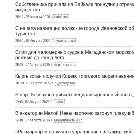
Собственника причала на Байкале принудили отрем
имущество
20:45 , 07 Августа 2026 /
события
С начала навигации волжские города Ивановской об
туристов
20:30 , 07 Августа 2026 /
судоходство
Слип для маломерных судов в Магаданском морском 
режиме до конца лета
20:15 , 07 Августа 2026 /
яхты и катера
Кыргызстан получил Кодекс торгового мореплавания
20:00 , 07 Августа 2026 /
судоходство
В порт Корсаков прибыл специализированный флот 
19:45 , 07 Августа 2026 /
порты
В акватории Малой Невы частично затонул плавучий
19:30 , 07 Августа 2026 /
аварийность и чп
«Росморпорт» получил в управление пассажирский 