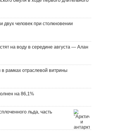
кого омуля в ходе первого длительного
и двух человек при столкновении
стят на воду в середине августа — Алан
 в рамках отраслевой витрины
олнен на 86,1%
плоченного льда, часть