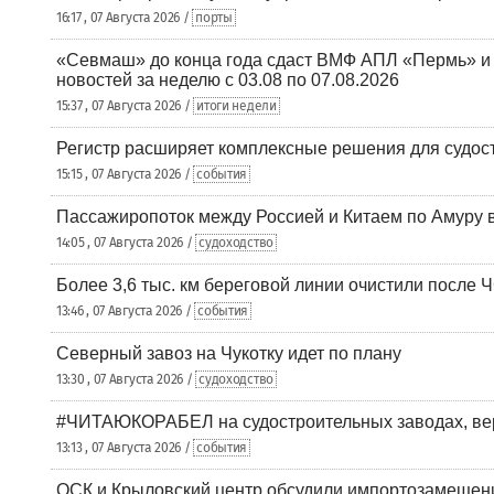
16:17 , 07 Августа 2026 /
порты
«Севмаш» до конца года сдаст ВМФ АПЛ «Пермь» и
новостей за неделю с 03.08 по 07.08.2026
15:37 , 07 Августа 2026 /
итоги недели
Регистр расширяет комплексные решения для судо
15:15 , 07 Августа 2026 /
события
Пассажиропоток между Россией и Китаем по Амуру 
14:05 , 07 Августа 2026 /
судоходство
Более 3,6 тыс. км береговой линии очистили после 
13:46 , 07 Августа 2026 /
события
Северный завоз на Чукотку идет по плану
13:30 , 07 Августа 2026 /
судоходство
#ЧИТАЮКОРАБЕЛ на судостроительных заводах, вер
13:13 , 07 Августа 2026 /
события
ОСК и Крыловский центр обсудили импортозамещен