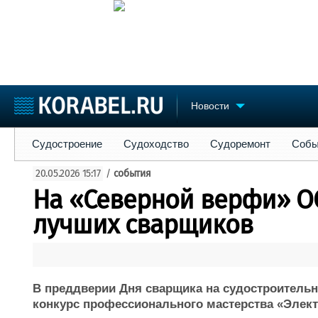
Новости
Судостроение
Судоходство
Судоремонт
События
Пре
Судостроение
Судоходство
Судоремонт
Собы
Судостроение
Торговая площадка
Конфере
20.05.2026 15:17
/
события
Пульс
Доска объявлений
Выставк
На «Северной верфи» О
Новости
Продажа флота
Личност
Компании
Оборудование
Словарь
лучших сварщиков
Репутация
Изделия
Работа
Материалы
Крюинг
Услуги
Журнал
В преддверии Дня сварщика на судостроитель
Реклама
конкурс профессионального мастерства «Элект