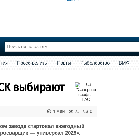
сс-релизы
Порты
Рыболовство
ВМФ
Образование
Яхт
тия
Пресс-релизы
Порты
Рыболовство
ВМФ
нции
Флот
и и семинары
Галерея флота
СК выбирают
и
Форум
Отзывы
Все службы
1 мин
75
0
ном заводе стартовал ежегодный
росварщик — универсал 2026».