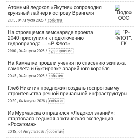
Атомный ледокол «Якутия» сопроводил
круизный лайнер к острову Врангеля
21:15 , 04 Августа 2026 /
события
На строящемся земснаряде проекта
2040 приступили к подключению
гидропривода — «Р-Флот»
21:00 , 04 Августа 2026 /
судостроение
На Камчатке прошли учения по спасению экипажа
самолета и буксировке аварийного корабля
20:45 , 04 Августа 2026 /
события
Глеб Никитин предложил создать госпрограмму
строительства речной причальной инфраструктуры
20:30 , 04 Августа 2026 /
события
Из Мурманска отправился «Ледокол знаний»:
стартовала седьмая арктическая экспедиция
«Росатома»
20:15 , 04 Августа 2026 /
события