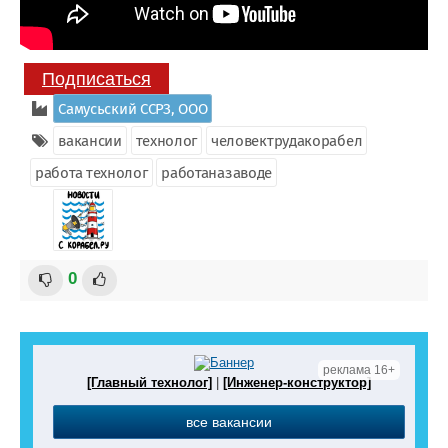
Подписаться
Самусьский CCРЗ, ООО
вакансии
технолог
человектрудакорабел
работа технолог
работаназаводе
0
реклама 16+
[Главный технолог]
|
[Инженер-конструктор]
все вакансии