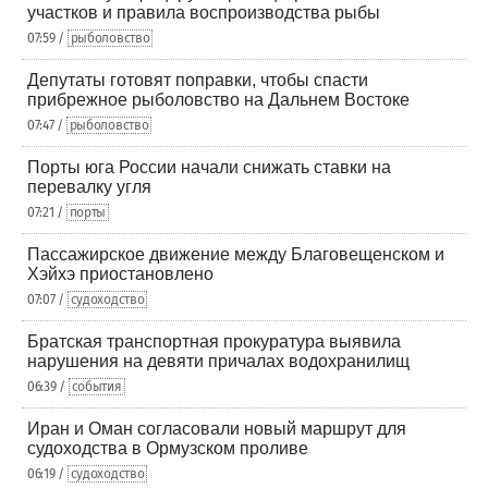
участков и правила воспроизводства рыбы
07:59 /
рыболовство
Депутаты готовят поправки, чтобы спасти
прибрежное рыболовство на Дальнем Востоке
07:47 /
рыболовство
Порты юга России начали снижать ставки на
перевалку угля
07:21 /
порты
Пассажирское движение между Благовещенском и
Хэйхэ приостановлено
07:07 /
судоходство
Братская транспортная прокуратура выявила
нарушения на девяти причалах водохранилищ
06:39 /
события
Иран и Оман согласовали новый маршрут для
судоходства в Ормузском проливе
06:19 /
судоходство