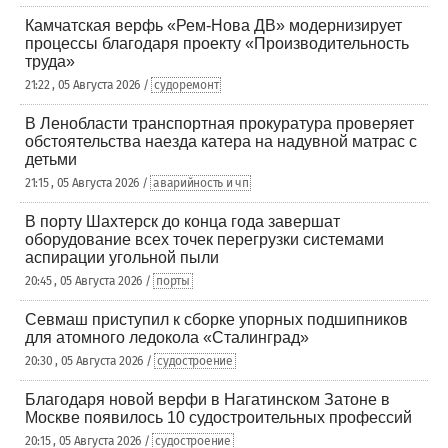
Камчатская верфь «Рем-Нова ДВ» модернизирует
процессы благодаря проекту «Производительность
труда»
21:22 , 05 Августа 2026 /
судоремонт
В Ленобласти транспортная прокуратура проверяет
обстоятельства наезда катера на надувной матрас с
детьми
21:15 , 05 Августа 2026 /
аварийность и чп
В порту Шахтерск до конца года завершат
оборудование всех точек перегрузки системами
аспирации угольной пыли
20:45 , 05 Августа 2026 /
порты
Севмаш приступил к сборке упорных подшипников
для атомного ледокола «Сталинград»
20:30 , 05 Августа 2026 /
судостроение
Благодаря новой верфи в Нагатинском Затоне в
Москве появилось 10 судостроительных профессий
20:15 , 05 Августа 2026 /
судостроение