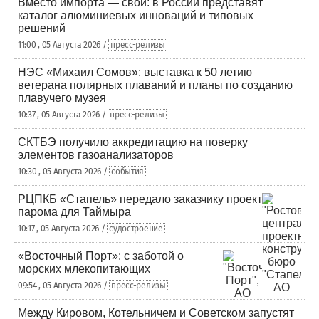
Вместо импорта — свои: в России представят
каталог алюминиевых инноваций и типовых
решений
11:00 , 05 Августа 2026 /
пресс-релизы
НЭС «Михаил Сомов»: выставка к 50 летию
ветерана полярных плаваний и планы по созданию
плавучего музея
10:37 , 05 Августа 2026 /
пресс-релизы
СКТБЭ получило аккредитацию на поверку
элементов газоанализаторов
10:30 , 05 Августа 2026 /
события
РЦПКБ «Стапель» передало заказчику проект
парома для Таймыра
10:17 , 05 Августа 2026 /
судостроение
«Восточный Порт»: с заботой о
морских млекопитающих
09:54 , 05 Августа 2026 /
пресс-релизы
Между Кировом, Котельничем и Советском запустят