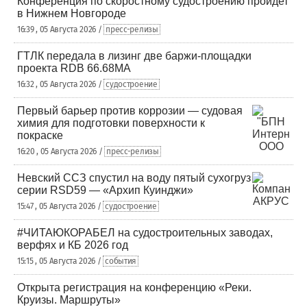
Конференция по скоростному судостроению пройдет
в Нижнем Новгороде
16:39 , 05 Августа 2026 /
пресс-релизы
ГТЛК передала в лизинг две баржи-площадки
проекта RDB 66.68МА
16:32 , 05 Августа 2026 /
судостроение
Первый барьер против коррозии — судовая
химия для подготовки поверхности к
покраске
16:20 , 05 Августа 2026 /
пресс-релизы
Невский ССЗ спустил на воду пятый сухогруз
серии RSD59 — «Архип Куинджи»
15:47 , 05 Августа 2026 /
судостроение
#ЧИТАЮКОРАБЕЛ на судостроительных заводах,
верфях и КБ 2026 год
15:15 , 05 Августа 2026 /
события
Открыта регистрация на конференцию «Реки.
Круизы. Маршруты»