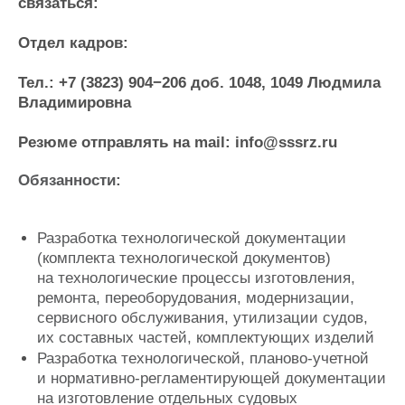
Новости
Продажа флота
связаться:
Компании
Оборудование
Отдел кадров:
Репутация
Изделия
Работа
Материалы
Тел.: +7 (3823) 904−206 доб. 1048, 1049 Людмила
Крюинг
Услуги
Владимировна
Журнал
Реклама
Резюме отправлять на mail: info@sssrz.ru
Обязанности:
Конференции
Флот
Выставки и семинары
Галерея флота
Личности
Форум
Разработка технологической документации
Словарь
Отзывы
(комплекта технологической документов)
Все службы
на технологические процессы изготовления,
ремонта, переоборудования, модернизации,
сервисного обслуживания, утилизации судов,
их составных частей, комплектующих изделий
Разработка технологической, планово-учетной
и нормативно-регламентирующей документации
на изготовление отдельных судовых