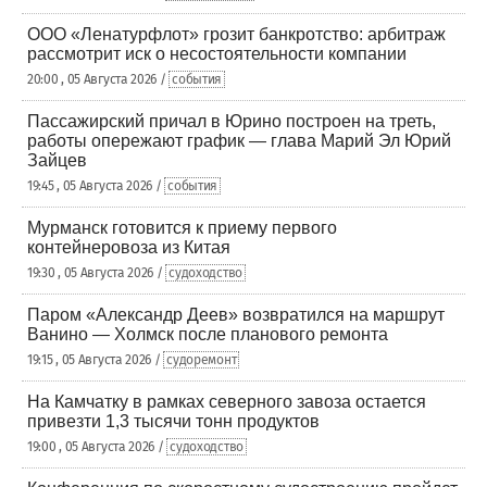
ООО «Ленатурфлот» грозит банкротство: арбитраж
рассмотрит иск о несостоятельности компании
20:00 , 05 Августа 2026 /
события
Пассажирский причал в Юрино построен на треть,
работы опережают график — глава Марий Эл Юрий
Зайцев
19:45 , 05 Августа 2026 /
события
Мурманск готовится к приему первого
контейнеровоза из Китая
19:30 , 05 Августа 2026 /
судоходство
Паром «Александр Деев» возвратился на маршрут
Ванино — Холмск после планового ремонта
19:15 , 05 Августа 2026 /
судоремонт
На Камчатку в рамках северного завоза остается
привезти 1,3 тысячи тонн продуктов
19:00 , 05 Августа 2026 /
судоходство