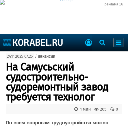
реклама 16+
Судостроение
24.11.2025 07:26
/
вакансии
Судоходство
Судоремонт
На Самусьский
События
Пресс-релизы
судостроительно-
Порты
Рыболовство
судоремонтный завод
ВМФ
Образование
требуется технолог
Яхты и катера
Еще
1 мин
265
0
Судостроение
Торговая площадка
Пульс
Доска объявлений
По всем вопросам трудоустройства можно