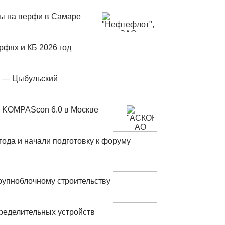
ны на верфи в Самаре
фях и КБ 2026 год
у — Цыбульский
 KOMPAScon 6.0 в Москве
года и начали подготовку к форуму
рупноблочному строительству
ределительных устройств