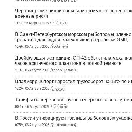
Черноморские линии повысили стоимость перевозок
военные риски
11:32 , 06 Августа 2026 /
события
В Санкт-Петербургском морском рыбопромышленно
тренажер для судовых механиков разработки ЭМЦТ
10:46 , 06 Августа 2026 /
события
Дрейфующая экспедиция СП-42 объяснила механизм
часов арктического планктона в полной темноте
10:32 , 06 Августа 2026 /
пресс-релизы
Владморрыбпорт нарастил грузооборот на 18% по ит
10:26 , 06 Августа 2026 /
порты
Тарифы на перевозки грузов северного завоза утве
08:14 , 06 Августа 2026 /
события
В России унифицируют границы рыболовных участк
07:59 , 06 Августа 2026 /
рыболовство