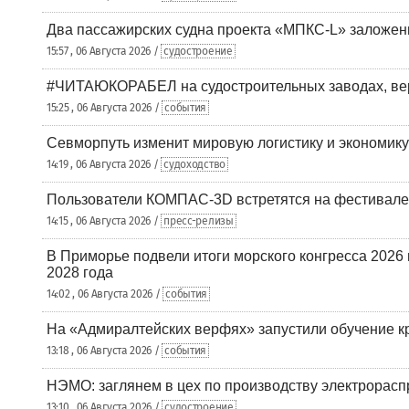
Два пассажирских судна проекта «МПКС-L» заложе
15:57 , 06 Августа 2026 /
судостроение
#ЧИТАЮКОРАБЕЛ на судостроительных заводах, вер
15:25 , 06 Августа 2026 /
события
Севморпуть изменит мировую логистику и экономик
14:19 , 06 Августа 2026 /
судоходство
Пользователи КОМПАС-3D встретятся на фестивале
14:15 , 06 Августа 2026 /
пресс-релизы
В Приморье подвели итоги морского конгресса 2026 
2028 года
14:02 , 06 Августа 2026 /
события
На «Адмиралтейских верфях» запустили обучение к
13:18 , 06 Августа 2026 /
события
НЭМО: заглянем в цех по производству электрорасп
13:10 , 06 Августа 2026 /
судостроение