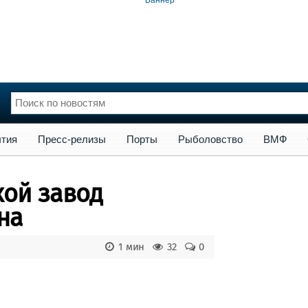
сс-релизы
Порты
Рыболовство
ВМФ
Образование
Яхт
тия
Пресс-релизы
Порты
Рыболовство
ВМФ
нции
Флот
и и семинары
Галерея флота
кой завод
и
Форум
Отзывы
на
Все службы
1 мин
32
0