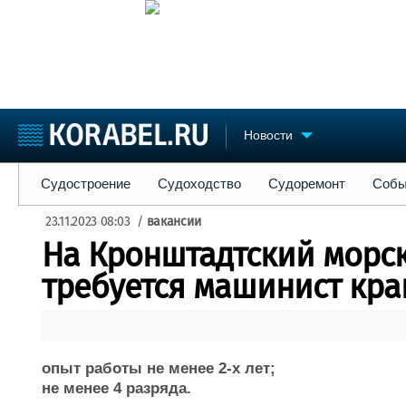
Новости
Судостроение
Судоходство
Судоремонт
События
Пре
Судостроение
Судоходство
Судоремонт
Собы
Судостроение
Торговая площадка
Конфере
23.11.2023 08:03
/
вакансии
Пульс
Доска объявлений
Выставк
На Кронштадтский морс
Новости
Продажа флота
Личност
Компании
Оборудование
Словарь
требуется машинист кра
Репутация
Изделия
Работа
Материалы
Крюинг
Услуги
Журнал
опыт работы не менее 2-х лет;
Реклама
не менее 4 разряда.