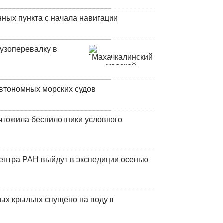
ных пункта с начала навигации
узоперевалку в
втономных морских судов
чтожила беспилотники условного
центра РАН выйдут в экспедиции осенью
ых крыльях спущено на воду в