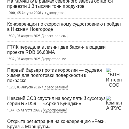
На Камчатку в рамках северного завоза остается
привезти 1,3 тысячи тонн продуктов
19:00 , 05 Августа 2026 /
судоходство
Конференция по скоростному судостроению пройдет
в Нижнем Новгороде
16:39 , 05 Августа 2026 /
пресс-релизы
ГТЛК передала в лизинг две баржи-площадки
проекта RDB 66.68МА
16:32 , 05 Августа 2026 /
судостроение
Первый барьер против коррозии — судовая
химия для подготовки поверхности к
покраске
16:20 , 05 Августа 2026 /
пресс-релизы
Невский ССЗ спустил на воду пятый сухогруз
серии RSD59 — «Архип Куинджи»
15:47 , 05 Августа 2026 /
судостроение
Открыта регистрация на конференцию «Реки.
Круизы. Маршруты»