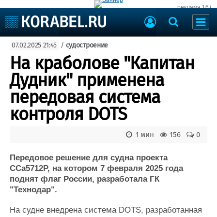
реклама 16+
Судостроение
07.02.2025 21:45
/
судостроение
Судоходство
Судоремонт
На краболове "Капитан
События
Пресс-релизы
Дудник" применена
Порты
Рыболовство
передовая система
ВМФ
Образование
контроля DOTS
Яхты и катера
Еще
1 мин
156
0
Судостроение
Торговая площадка
Пульс
Доска объявлений
Передовое решение для судна проекта
Новости
Продажа флота
ССа5712P, на котором 7 февраля 2025 года
поднят флаг России, разработала ГК
Компании
Оборудование
"Технодар".
Репутация
Изделия
Работа
Материалы
На судне внедрена система
DOTS
, разработанная
Крюинг
Услуги