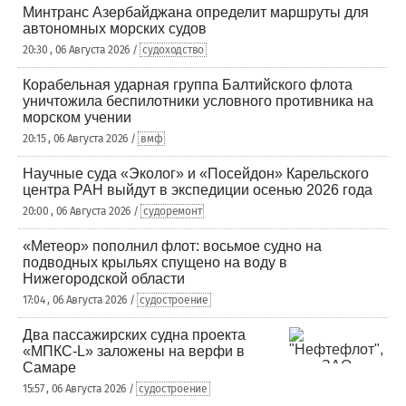
Минтранс Азербайджана определит маршруты для
автономных морских судов
20:30 , 06 Августа 2026 /
судоходство
Корабельная ударная группа Балтийского флота
уничтожила беспилотники условного противника на
морском учении
20:15 , 06 Августа 2026 /
вмф
Научные суда «Эколог» и «Посейдон» Карельского
центра РАН выйдут в экспедиции осенью 2026 года
20:00 , 06 Августа 2026 /
судоремонт
«Метеор» пополнил флот: восьмое судно на
подводных крыльях спущено на воду в
Нижегородской области
17:04 , 06 Августа 2026 /
судостроение
Два пассажирских судна проекта
«МПКС-L» заложены на верфи в
Самаре
15:57 , 06 Августа 2026 /
судостроение