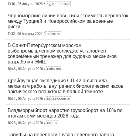
13:10 , 06 Августа 2026 /
судостроение
Черноморские линии повысили стоимость перевозок
между Турцией и Новороссийском за военные
риски
11:32 , 06 Августа 2026 /
события
В Санкт-Петербургском морском
рыбопромышленном колледже установлен
современный тренажер для судовых механиков
разработки ЭМЦТ
10:46 , 06 Августа 2026 /
события
Дрейфующая экспедиция СП-42 объяснила
механизм работы внутренних биологических часов
арктического планктона в полной темноте
10:32 , 06 Августа 2026 /
пресс-релизы
Владморрыбпорт нарастил грузооборот на 18% по
итогам семи месяцев 2026 года
10:26 , 06 Августа 2026 /
порты
Тарифы на перевозки грузов северного завоза