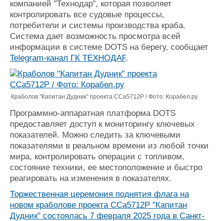
компанией "
Технодар"
, которая позволяет
Журнал
контролировать все судовые процессы,
Реклама
потребители и системы производства краба.
Система дает возможность просмотра всей
информации в системе
DOTS
на берегу, сообщает
Конференции
Флот
Telegram-канал ГК ТЕХНОДАР
.
Выставки и семинары
Галерея флота
Личности
Форум
Словарь
Отзывы
Краболов "Капитан Дудник" проекта ССа5712P / Фото: Корабел.ру
Все службы
Программно-аппаратная платформа DOTS
предоставляет доступ к мониторингу ключевых
показателей. Можно следить за ключевыми
показателями в реальном времени из любой точки
мира, контролировать операции с топливом,
состояние техники, ее местоположение и быстро
реагировать на изменения в показателях.
Торжественная церемония поднятия флага на
новом краболове проекта ССа5712P "Капитан
Дудник" состоялась 7 февраля 2025 года в Санкт-