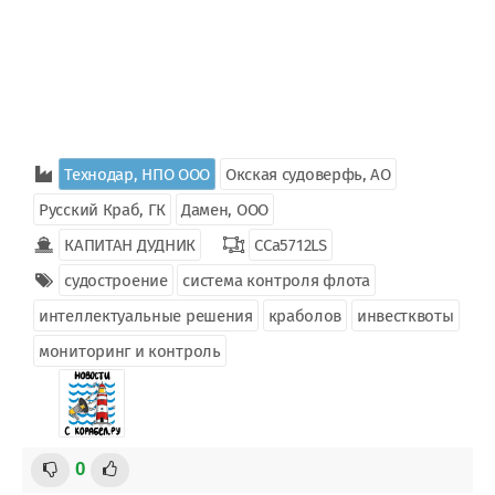
Технодар, НПО ООО
Окская судоверфь, АО
Русский Краб, ГК
Дамен, ООО
КАПИТАН ДУДНИК
ССа5712LS
судостроение
система контроля флота
интеллектуальные решения
краболов
инвестквоты
мониторинг и контроль
0