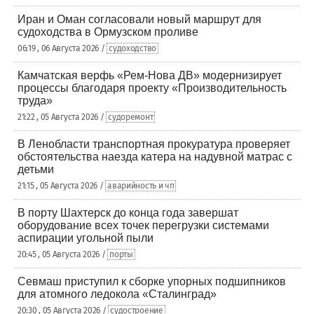
Иран и Оман согласовали новый маршрут для
судоходства в Ормузском проливе
06:19 , 06 Августа 2026 /
судоходство
Камчатская верфь «Рем-Нова ДВ» модернизирует
процессы благодаря проекту «Производительность
труда»
21:22 , 05 Августа 2026 /
судоремонт
В Ленобласти транспортная прокуратура проверяет
обстоятельства наезда катера на надувной матрас с
детьми
21:15 , 05 Августа 2026 /
аварийность и чп
В порту Шахтерск до конца года завершат
оборудование всех точек перегрузки системами
аспирации угольной пыли
20:45 , 05 Августа 2026 /
порты
Севмаш приступил к сборке упорных подшипников
для атомного ледокола «Сталинград»
20:30 , 05 Августа 2026 /
судостроение