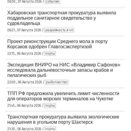
06:50 , 07 Августа 2026 /
события
Хабаровская транспортная прокуратура выявила
поддельное санитарное свидетельство у
судовладельца
06:21 , 07 Августа 2026 /
аварийность и чп
Проект реконструкции Среднего мола в порту
Корсаков одобрен Главгосэкспертизой
22:15 , 06 Августа 2026 /
порты
Экспедиция ВНИРО на НИС «Владимир Сафонов»
исследовала дальневосточные запасы крабов и
пелагических рыб
22:00 , 06 Августа 2026 /
рыболовство
ТПП РФ предложила увеличить лимит численности
для операторов морских терминалов на Чукотке
21:45 , 06 Августа 2026 /
порты
Транспортная прокуратура выявила экологические
нарушения в угольном порту Шахтерск
21:30 , 06 Августа 2026 /
порты