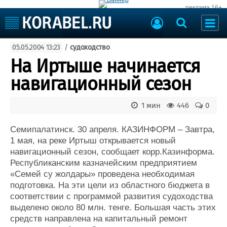
реклама 16+
Судостроение
05.05.2004 13:23
/
судоходство
Судоходство
Судоремонт
На Иртыше начинается
События
Пресс-релизы
навигационный сезон
Порты
Рыболовство
ВМФ
1 мин
446
0
Образование
Яхты и катера
Еще
Семипалатинск. 30 апреля. КАЗИНФОРМ – Завтра,
1 мая, на реке Иртыш открывается новый
Судостроение
Торговая площадка
навигационный сезон, сообщает корр.Казинформа.
Республиканским казначейским предприятием
Пульс
Доска объявлений
«Семей су жолдары» проведена необходимая
Новости
Продажа флота
подготовка. На эти цели из областного бюджета в
Компании
Оборудование
соответствии с программой развития судоходства
Репутация
Изделия
выделено около 80 млн. тенге. Большая часть этих
Работа
Материалы
средств направлена на капитальный ремонт
Крюинг
Услуги