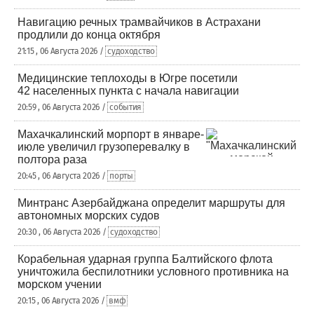
Навигацию речных трамвайчиков в Астрахани
продлили до конца октября
21:15 , 06 Августа 2026 /
судоходство
Медицинские теплоходы в Югре посетили
42 населенных пункта с начала навигации
20:59 , 06 Августа 2026 /
события
Махачкалинский морпорт в январе-
июле увеличил грузоперевалку в
полтора раза
20:45 , 06 Августа 2026 /
порты
Минтранс Азербайджана определит маршруты для
автономных морских судов
20:30 , 06 Августа 2026 /
судоходство
Корабельная ударная группа Балтийского флота
уничтожила беспилотники условного противника на
морском учении
20:15 , 06 Августа 2026 /
вмф