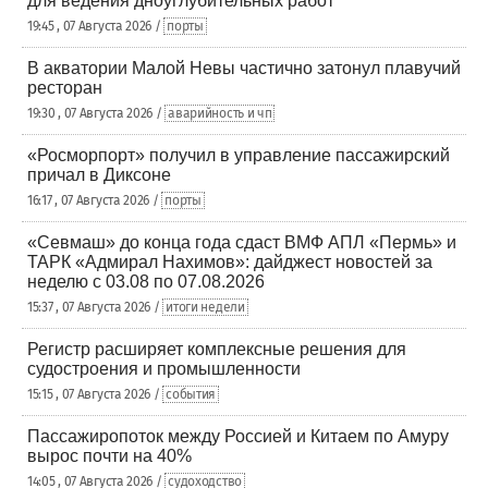
для ведения дноуглубительных работ
19:45 , 07 Августа 2026 /
порты
В акватории Малой Невы частично затонул плавучий
ресторан
19:30 , 07 Августа 2026 /
аварийность и чп
«Росморпорт» получил в управление пассажирский
причал в Диксоне
16:17 , 07 Августа 2026 /
порты
«Севмаш» до конца года сдаст ВМФ АПЛ «Пермь» и
ТАРК «Адмирал Нахимов»: дайджест новостей за
неделю с 03.08 по 07.08.2026
15:37 , 07 Августа 2026 /
итоги недели
Регистр расширяет комплексные решения для
судостроения и промышленности
15:15 , 07 Августа 2026 /
события
Пассажиропоток между Россией и Китаем по Амуру
вырос почти на 40%
14:05 , 07 Августа 2026 /
судоходство