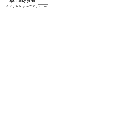
перевалку угля
07:21 , 06 Августа 2026 /
порты