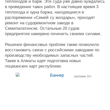
теплоходов и барж. Эти суда уже давно нуждались
Журнал
в проведении таких работ. В настоящее время 3
Реклама
теплохода и одна баржа, находящиеся в
распоряжении «Семей су жолдары», проходят
ремонт на судоремонтном заводе в
Конференции
Флот
Семипалатинске. Остальные 20 судов
Выставки и семинары
Галерея флота
предприятие намерено починить своими силами.
Личности
Форум
Словарь
Отзывы
Решение финансовых проблем также позволило
Все службы
восстановить связи с российскими заводами по
производству необходимых запасных частей.
Также в Алматы идет подготовка новых
лоцманских карт республики.
реклама 16+