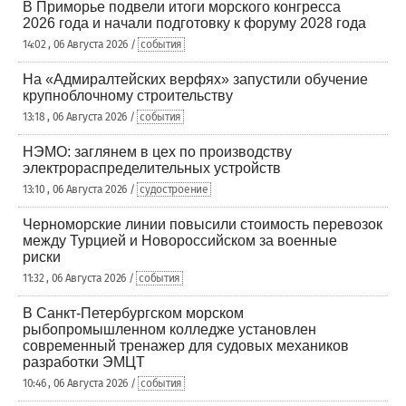
В Приморье подвели итоги морского конгресса
2026 года и начали подготовку к форуму 2028 года
14:02 , 06 Августа 2026 /
события
На «Адмиралтейских верфях» запустили обучение
крупноблочному строительству
13:18 , 06 Августа 2026 /
события
НЭМО: заглянем в цех по производству
электрораспределительных устройств
13:10 , 06 Августа 2026 /
судостроение
Черноморские линии повысили стоимость перевозок
между Турцией и Новороссийском за военные
риски
11:32 , 06 Августа 2026 /
события
В Санкт-Петербургском морском
рыбопромышленном колледже установлен
современный тренажер для судовых механиков
разработки ЭМЦТ
10:46 , 06 Августа 2026 /
события