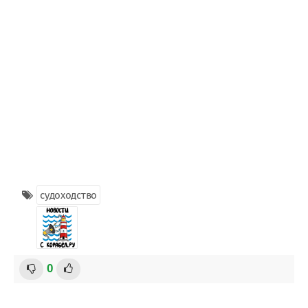
судоходство
0