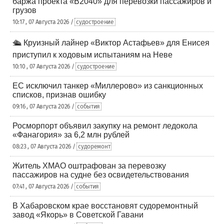
баржа проекта «В2040» для перевозки пассажиров и
грузов
10:17 , 07 Августа 2026 /
судостроение
🛳️ Круизный лайнер «Виктор Астафьев» для Енисея
приступил к ходовым испытаниям на Неве
10:10 , 07 Августа 2026 /
судостроение
ЕС исключил танкер «Миллерово» из санкционных
списков, признав ошибку
09:16 , 07 Августа 2026 /
события
Росморпорт объявил закупку на ремонт ледокола
«Фанагория» за 6,2 млн рублей
08:23 , 07 Августа 2026 /
судоремонт
Житель ХМАО оштрафован за перевозку
пассажиров на судне без освидетельствования
07:41 , 07 Августа 2026 /
события
В Хабаровском крае восстановят судоремонтный
завод «Якорь» в Советской Гавани