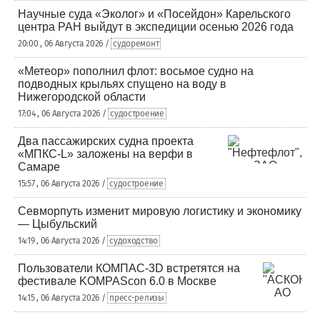
Научные суда «Эколог» и «Посейдон» Карельского
центра РАН выйдут в экспедиции осенью 2026 года
20:00 , 06 Августа 2026 /
судоремонт
«Метеор» пополнил флот: восьмое судно на
подводных крыльях спущено на воду в
Нижегородской области
17:04 , 06 Августа 2026 /
судостроение
Два пассажирских судна проекта
«МПКС-L» заложены на верфи в
Самаре
15:57 , 06 Августа 2026 /
судостроение
Севморпуть изменит мировую логистику и экономику
— Цыбульский
14:19 , 06 Августа 2026 /
судоходство
Пользователи КОМПАС-3D встретятся на
фестивале KOMPAScon 6.0 в Москве
14:15 , 06 Августа 2026 /
пресс-релизы