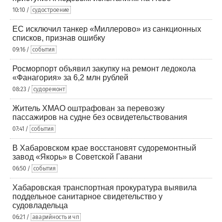
10:10 /
судостроение
ЕС исключил танкер «Миллерово» из санкционных
списков, признав ошибку
09:16 /
события
Росморпорт объявил закупку на ремонт ледокола
«Фанагория» за 6,2 млн рублей
08:23 /
судоремонт
Житель ХМАО оштрафован за перевозку
пассажиров на судне без освидетельствования
07:41 /
события
В Хабаровском крае восстановят судоремонтный
завод «Якорь» в Советской Гавани
06:50 /
события
Хабаровская транспортная прокуратура выявила
поддельное санитарное свидетельство у
судовладельца
06:21 /
аварийность и чп