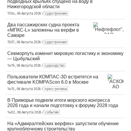
подводных крыльях спущено на воду в
Нижегородской области
17:04 , 06 Августа 2026 /
судостроение
Два пассажирских судна проекта
«МПКС-L» заложены на верфи в
Самаре
15:57 , 06 Августа 2026 /
судостроение
Севморпуть изменит мировую логистику и экономику
— Цыбульский
14:19 , 06 Августа 2026 /
судоходство
Пользователи КОМПАС-3D встретятся на
фестивале KOMPAScon 6.0 в Москве
14:15 , 06 Августа 2026 /
пресс-релизы
В Приморье подвели итоги морского конгресса
2026 года и начали подготовку к форуму 2028 года
14:02 , 06 Августа 2026 /
события
На «Адмиралтейских верфях» запустили обучение
крупноблочному строительству