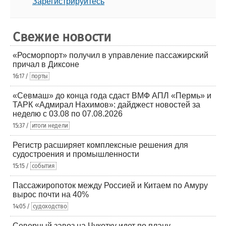
Зарегистрируйтесь
Свежие новости
«Росморпорт» получил в управление пассажирский
причал в Диксоне
16:17 /
порты
«Севмаш» до конца года сдаст ВМФ АПЛ «Пермь» и
ТАРК «Адмирал Нахимов»: дайджест новостей за
неделю с 03.08 по 07.08.2026
15:37 /
итоги недели
Регистр расширяет комплексные решения для
судостроения и промышленности
15:15 /
события
Пассажиропоток между Россией и Китаем по Амуру
вырос почти на 40%
14:05 /
судоходство
Северный завоз на Чукотку идет по плану