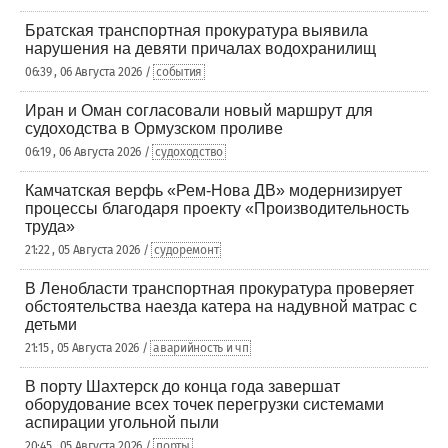
Братская транспортная прокуратура выявила
нарушения на девяти причалах водохранилищ
06:39 , 06 Августа 2026 /
события
Иран и Оман согласовали новый маршрут для
судоходства в Ормузском проливе
06:19 , 06 Августа 2026 /
судоходство
Камчатская верфь «Рем-Нова ДВ» модернизирует
процессы благодаря проекту «Производительность
труда»
21:22 , 05 Августа 2026 /
судоремонт
В Ленобласти транспортная прокуратура проверяет
обстоятельства наезда катера на надувной матрас с
детьми
21:15 , 05 Августа 2026 /
аварийность и чп
В порту Шахтерск до конца года завершат
оборудование всех точек перегрузки системами
аспирации угольной пыли
20:45 , 05 Августа 2026 /
порты