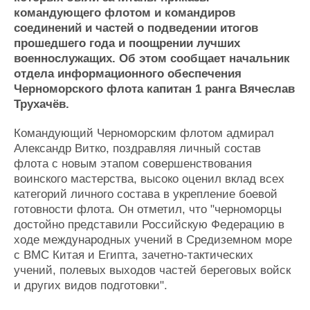
Журнал
командующего флотом и командиров
соединений и частей о подведении итогов
Реклама
прошедшего года и поощрении лучших
военнослужащих. Об этом сообщает начальник
Конференции
Флот
отдела информационного обеспечения
Выставки и семинары
Галерея флота
Черноморского флота капитан 1 ранга Вячеслав
Трухачёв.
Личности
Форум
Словарь
Отзывы
Командующий Черноморским флотом адмирал
Все службы
Александр Витко, поздравляя личный состав
флота с новым этапом совершенствования
воинского мастерства, высоко оценил вклад всех
категорий личного состава в укрепление боевой
готовности флота. Он отметил, что "черноморцы
достойно представили Российскую Федерацию в
ходе международных учений в Средиземном море
с ВМС Китая и Египта, зачетно-тактических
учений, полевых выходов частей береговых войск
и других видов подготовки".