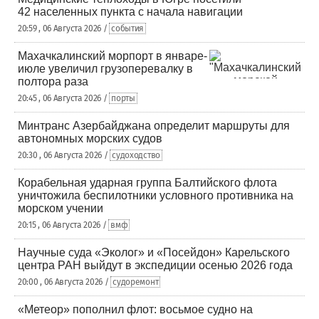
42 населенных пункта с начала навигации
20:59 , 06 Августа 2026 /
события
Махачкалинский морпорт в январе-
июле увеличил грузоперевалку в
полтора раза
20:45 , 06 Августа 2026 /
порты
Минтранс Азербайджана определит маршруты для
автономных морских судов
20:30 , 06 Августа 2026 /
судоходство
Корабельная ударная группа Балтийского флота
уничтожила беспилотники условного противника на
морском учении
20:15 , 06 Августа 2026 /
вмф
Научные суда «Эколог» и «Посейдон» Карельского
центра РАН выйдут в экспедиции осенью 2026 года
20:00 , 06 Августа 2026 /
судоремонт
«Метеор» пополнил флот: восьмое судно на