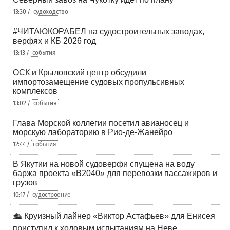
13:30 /
судоходство
#ЧИТАЮКОРАБЕЛ на судостроительных заводах,
верфях и КБ 2026 год
13:13 /
события
ОСК и Крыловский центр обсудили
импортозамещение судовых пропульсивных
комплексов
13:02 /
события
Глава Морской коллегии посетил авианосец и
морскую лабораторию в Рио-де-Жанейро
12:44 /
события
В Якутии на новой судоверфи спущена на воду
баржа проекта «В2040» для перевозки пассажиров и
грузов
10:17 /
судостроение
🛳️ Круизный лайнер «Виктор Астафьев» для Енисея
приступил к ходовым испытаниям на Неве