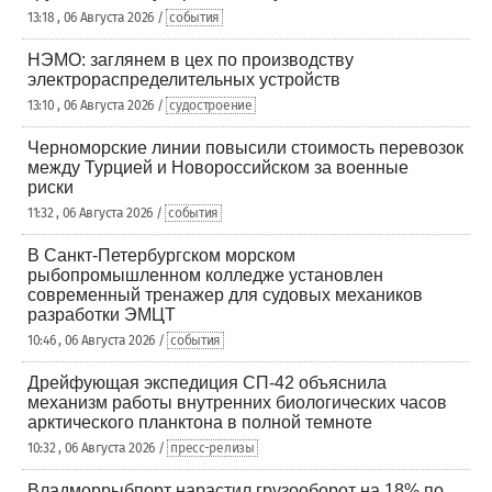
13:18 , 06 Августа 2026 /
события
НЭМО: заглянем в цех по производству
электрораспределительных устройств
13:10 , 06 Августа 2026 /
судостроение
Черноморские линии повысили стоимость перевозок
между Турцией и Новороссийском за военные
риски
11:32 , 06 Августа 2026 /
события
В Санкт-Петербургском морском
рыбопромышленном колледже установлен
современный тренажер для судовых механиков
разработки ЭМЦТ
10:46 , 06 Августа 2026 /
события
Дрейфующая экспедиция СП-42 объяснила
механизм работы внутренних биологических часов
арктического планктона в полной темноте
10:32 , 06 Августа 2026 /
пресс-релизы
Владморрыбпорт нарастил грузооборот на 18% по