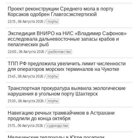
Проект реконструкции Среднего мола в порту
Корсаков одобрен Главгосэкспертизой
22:15 , 06 Августа 2026 /
порты
Экспедиция ВНИРО на НИС «Владимир Сафонов»
исследовала дальневосточные запасы крабов и
пелагических рыб
22:00 , 06 Августа 2026 /
рыболовство
ТПП РФ предложила увеличить лимит численности
для операторов морских терминалов на Чукотке
21:45 , 06 Августа 2026 /
порты
Транспортная прокуратура выявила экологические
нарушения в угольном порту Шахтерск
21:30 , 06 Августа 2026 /
порты
Навигацию речных трамвайчиков в Астрахани
продлили до конца октября
21:15 , 06 Августа 2026 /
судоходство
Медицинские теплоходы в Югре посетили