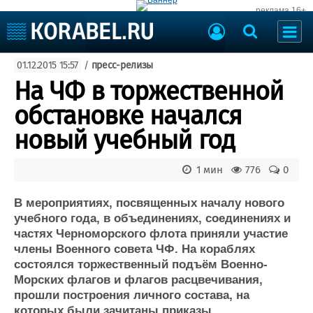
реклама 16+
Судостроение
01.12.2015 15:57
/
пресс-релизы
Судоходство
Судоремонт
На ЧФ в торжественной
События
Пресс-релизы
обстановке начался
Порты
Рыболовство
новый учебный год
ВМФ
Образование
Яхты и катера
1 мин
776
0
Еще
В мероприятиях, посвященных началу нового
Судостроение
Торговая площадка
учебного года, в объединениях, соединениях и
Пульс
Доска объявлений
частях Черноморского флота приняли участие
Новости
Продажа флота
члены Военного совета ЧФ. На кораблях
Компании
Оборудование
состоялся торжественный подъём Военно-
Репутация
Изделия
Морских флагов и флагов расцвечивания,
Работа
Материалы
прошли построения личного состава, на
Крюинг
Услуги
которых были зачитаны приказы