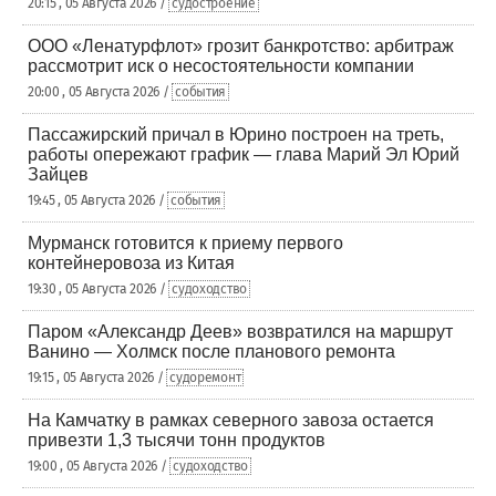
20:15 , 05 Августа 2026 /
судостроение
ООО «Ленатурфлот» грозит банкротство: арбитраж
рассмотрит иск о несостоятельности компании
20:00 , 05 Августа 2026 /
события
Пассажирский причал в Юрино построен на треть,
работы опережают график — глава Марий Эл Юрий
Зайцев
19:45 , 05 Августа 2026 /
события
Мурманск готовится к приему первого
контейнеровоза из Китая
19:30 , 05 Августа 2026 /
судоходство
Паром «Александр Деев» возвратился на маршрут
Ванино — Холмск после планового ремонта
19:15 , 05 Августа 2026 /
судоремонт
На Камчатку в рамках северного завоза остается
привезти 1,3 тысячи тонн продуктов
19:00 , 05 Августа 2026 /
судоходство