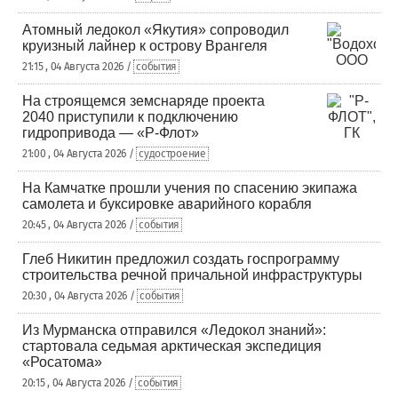
Атомный ледокол «Якутия» сопроводил
круизный лайнер к острову Врангеля
21:15 , 04 Августа 2026 /
события
На строящемся земснаряде проекта
2040 приступили к подключению
гидропривода — «Р-Флот»
21:00 , 04 Августа 2026 /
судостроение
На Камчатке прошли учения по спасению экипажа
самолета и буксировке аварийного корабля
20:45 , 04 Августа 2026 /
события
Глеб Никитин предложил создать госпрограмму
строительства речной причальной инфраструктуры
20:30 , 04 Августа 2026 /
события
Из Мурманска отправился «Ледокол знаний»:
стартовала седьмая арктическая экспедиция
«Росатома»
20:15 , 04 Августа 2026 /
события