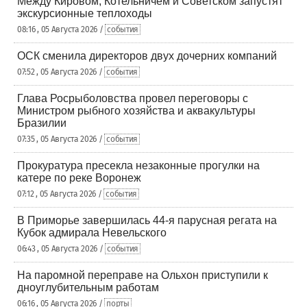
Между Кировом, Котельничем и Советском запустят
экскурсионные теплоходы
08:16 , 05 Августа 2026 /
события
ОСК сменила директоров двух дочерних компаний
07:52 , 05 Августа 2026 /
события
Глава Росрыболовства провел переговоры с
Министром рыбного хозяйства и аквакультуры
Бразилии
07:35 , 05 Августа 2026 /
события
Прокуратура пресекла незаконные прогулки на
катере по реке Воронеж
07:12 , 05 Августа 2026 /
события
В Приморье завершилась 44-я парусная регата на
Кубок адмирала Невельского
06:43 , 05 Августа 2026 /
события
На паромной переправе на Ольхон приступили к
дноуглубительным работам
06:16 , 05 Августа 2026 /
порты