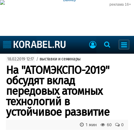
реклама 16+
Судостроение
18.02.2019 12:17
/
выставки и семинары
Судоходство
Судоремонт
На "АТОМЭКСПО-2019"
События
Пресс-релизы
обсудят вклад
Порты
Рыболовство
передовых атомных
ВМФ
Образование
технологий в
Яхты и катера
Еще
устойчивое развитие
Судостроение
Торговая площадка
1 мин
60
0
Пульс
Доска объявлений