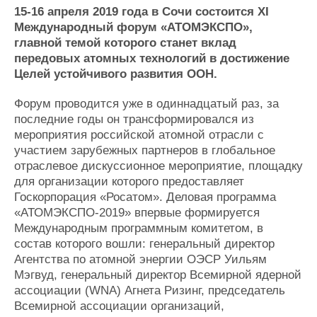
Новости
Продажа флота
15-16 апреля 2019 года в Сочи состоится XI
Компании
Оборудование
Международный форум «АТОМЭКСПО»,
Репутация
Изделия
главной темой которого станет вклад
Работа
Материалы
передовых атомных технологий в достижение
Крюинг
Услуги
Целей устойчивого развития ООН.
Журнал
Реклама
Форум проводится уже в одиннадцатый раз, за
последние годы он трансформировался из
мероприятия российской атомной отрасли с
Конференции
Флот
участием зарубежных партнеров в глобальное
Выставки и семинары
Галерея флота
отраслевое дискуссионное мероприятие, площадку
Личности
Форум
для организации которого предоставляет
Госкорпорация «Росатом». Деловая программа
Словарь
Отзывы
«АТОМЭКСПО-2019» впервые формируется
Все службы
Международным программным комитетом, в
состав которого вошли: генеральный директор
Агентства по атомной энергии ОЭСР Уильям
Мэгвуд, генеральный директор Всемирной ядерной
ассоциации (WNA) Агнета Ризинг, председатель
Всемирной ассоциации организаций,