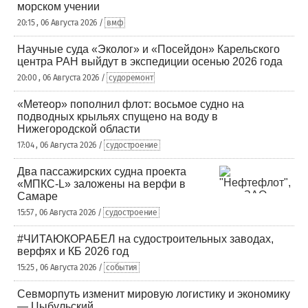
морском учении
20:15 , 06 Августа 2026 /
вмф
Научные суда «Эколог» и «Посейдон» Карельского
центра РАН выйдут в экспедиции осенью 2026 года
20:00 , 06 Августа 2026 /
судоремонт
«Метеор» пополнил флот: восьмое судно на
подводных крыльях спущено на воду в
Нижегородской области
17:04 , 06 Августа 2026 /
судостроение
Два пассажирских судна проекта
«МПКС-L» заложены на верфи в
Самаре
15:57 , 06 Августа 2026 /
судостроение
#ЧИТАЮКОРАБЕЛ на судостроительных заводах,
верфях и КБ 2026 год
15:25 , 06 Августа 2026 /
события
Севморпуть изменит мировую логистику и экономику
— Цыбульский