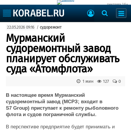
реклама 16+
Судостроение
22.05.2026 09:16
/
судоремонт
Судоходство
Судоремонт
Мурманский
События
Пресс-релизы
судоремонтный завод
Порты
Рыболовство
планирует обслуживать
ВМФ
Образование
суда «Атомфлота»
Яхты и катера
Еще
1 мин
127
0
Судостроение
Торговая площадка
Пульс
Доска объявлений
В настоящее время Мурманский
Новости
Продажа флота
судоремонтный завод (МСРЗ; входит в
S7 Group) приступает к ремонту рыболовного
Компании
Оборудование
флота и судов пограничной службы.
Репутация
Изделия
Работа
Материалы
В перспективе предприятие будет принимать и
Крюинг
Услуги