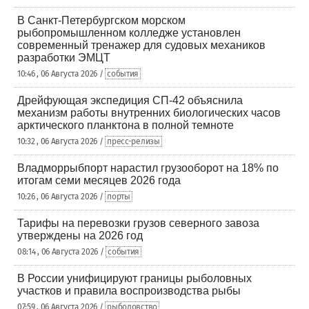
В Санкт-Петербургском морском
рыбопромышленном колледже установлен
современный тренажер для судовых механиков
разработки ЭМЦТ
10:46 , 06 Августа 2026 /
события
Дрейфующая экспедиция СП-42 объяснила
механизм работы внутренних биологических часов
арктического планктона в полной темноте
10:32 , 06 Августа 2026 /
пресс-релизы
Владморрыбпорт нарастил грузооборот на 18% по
итогам семи месяцев 2026 года
10:26 , 06 Августа 2026 /
порты
Тарифы на перевозки грузов северного завоза
утверждены на 2026 год
08:14 , 06 Августа 2026 /
события
В России унифицируют границы рыболовных
участков и правила воспроизводства рыбы
07:59 , 06 Августа 2026 /
рыболовство