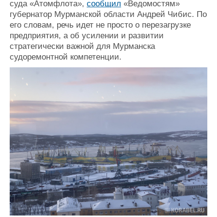
суда «Атомфлота»,
сообщил
«Ведомостям»
Журнал
губернатор Мурманской области Андрей Чибис. По
Реклама
его словам, речь идет не просто о перезагрузке
предприятия, а об усилении и развитии
стратегически важной для Мурманска
Конференции
Флот
судоремонтной компетенции.
Выставки и семинары
Галерея флота
Личности
Форум
Словарь
Отзывы
Все службы