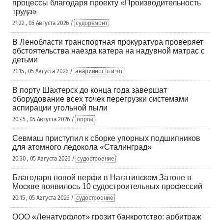
процессы благодаря проекту «Производительность
труда»
21:22 , 05 Августа 2026 /
судоремонт
В Ленобласти транспортная прокуратура проверяет
обстоятельства наезда катера на надувной матрас с
детьми
21:15 , 05 Августа 2026 /
аварийность и чп
В порту Шахтерск до конца года завершат
оборудование всех точек перегрузки системами
аспирации угольной пыли
20:45 , 05 Августа 2026 /
порты
Севмаш приступил к сборке упорных подшипников
для атомного ледокола «Сталинград»
20:30 , 05 Августа 2026 /
судостроение
Благодаря новой верфи в Нагатинском Затоне в
Москве появилось 10 судостроительных профессий
20:15 , 05 Августа 2026 /
судостроение
ООО «Ленатурфлот» грозит банкротство: арбитраж