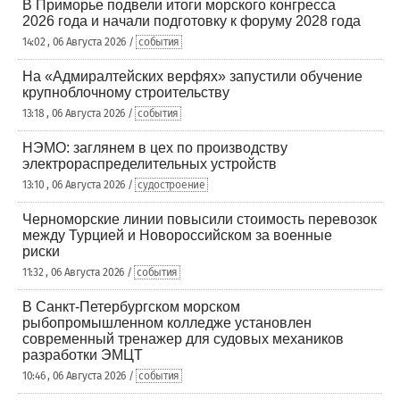
В Приморье подвели итоги морского конгресса
2026 года и начали подготовку к форуму 2028 года
14:02 , 06 Августа 2026 /
события
На «Адмиралтейских верфях» запустили обучение
крупноблочному строительству
13:18 , 06 Августа 2026 /
события
НЭМО: заглянем в цех по производству
электрораспределительных устройств
13:10 , 06 Августа 2026 /
судостроение
Черноморские линии повысили стоимость перевозок
между Турцией и Новороссийском за военные
риски
11:32 , 06 Августа 2026 /
события
В Санкт-Петербургском морском
рыбопромышленном колледже установлен
современный тренажер для судовых механиков
разработки ЭМЦТ
10:46 , 06 Августа 2026 /
события