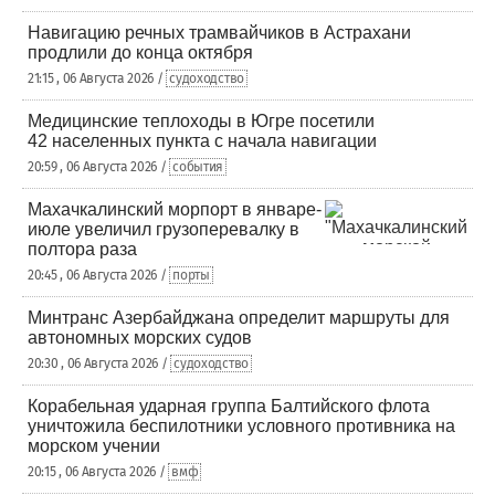
Навигацию речных трамвайчиков в Астрахани
продлили до конца октября
21:15 , 06 Августа 2026 /
судоходство
Медицинские теплоходы в Югре посетили
42 населенных пункта с начала навигации
20:59 , 06 Августа 2026 /
события
Махачкалинский морпорт в январе-
июле увеличил грузоперевалку в
полтора раза
20:45 , 06 Августа 2026 /
порты
Минтранс Азербайджана определит маршруты для
автономных морских судов
20:30 , 06 Августа 2026 /
судоходство
Корабельная ударная группа Балтийского флота
уничтожила беспилотники условного противника на
морском учении
20:15 , 06 Августа 2026 /
вмф