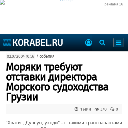
реклама 16+
Судостроение
02.07.2004 10:56
/
события
Судоходство
Судоремонт
Моряки требуют
События
Пресс-релизы
отставки директора
Порты
Рыболовство
Морского судоходства
ВМФ
Образование
Грузии
Яхты и катера
Еще
1 мин
370
0
Судостроение
Торговая площадка
Пульс
Доска объявлений
"Хватит, Дурсун, уходи" - с такими транспарантами