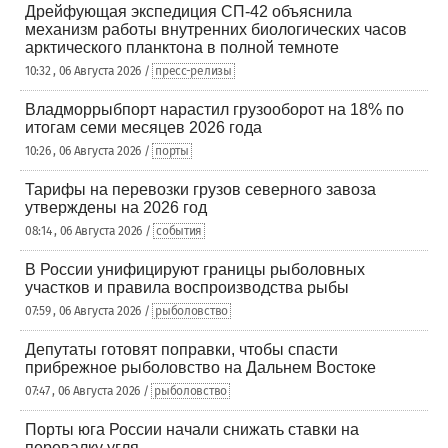
Дрейфующая экспедиция СП-42 объяснила
механизм работы внутренних биологических часов
арктического планктона в полной темноте
10:32 , 06 Августа 2026 /
пресс-релизы
Владморрыбпорт нарастил грузооборот на 18% по
итогам семи месяцев 2026 года
10:26 , 06 Августа 2026 /
порты
Тарифы на перевозки грузов северного завоза
утверждены на 2026 год
08:14 , 06 Августа 2026 /
события
В России унифицируют границы рыболовных
участков и правила воспроизводства рыбы
07:59 , 06 Августа 2026 /
рыболовство
Депутаты готовят поправки, чтобы спасти
прибрежное рыболовство на Дальнем Востоке
07:47 , 06 Августа 2026 /
рыболовство
Порты юга России начали снижать ставки на
перевалку угля