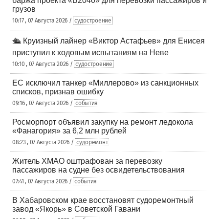
баржа проекта «В2040» для перевозки пассажиров и
грузов
10:17 , 07 Августа 2026 /
судостроение
🛳️ Круизный лайнер «Виктор Астафьев» для Енисея
приступил к ходовым испытаниям на Неве
10:10 , 07 Августа 2026 /
судостроение
ЕС исключил танкер «Миллерово» из санкционных
списков, признав ошибку
09:16 , 07 Августа 2026 /
события
Росморпорт объявил закупку на ремонт ледокола
«Фанагория» за 6,2 млн рублей
08:23 , 07 Августа 2026 /
судоремонт
Житель ХМАО оштрафован за перевозку
пассажиров на судне без освидетельствования
07:41 , 07 Августа 2026 /
события
В Хабаровском крае восстановят судоремонтный
завод «Якорь» в Советской Гавани