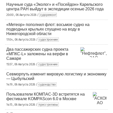
Научные суда «Эколог» и «Посейдон» Карельского
центра РАН выйдут в экспедиции осенью 2026 года
20:00 , 06 Августа 2026 /
судоремонт
«Метеор» пополнил флот: восьмое судно на
подводных крыльях спущено на воду в
Нижегородской области
17:04 , 06 Августа 2026 /
судостроение
Два пассажирских судна проекта
«МПКС-L» заложены на верфи в
Самаре
15:57 , 06 Августа 2026 /
судостроение
Севморпуть изменит мировую логистику и экономику
— Цыбульский
14:19 , 06 Августа 2026 /
судоходство
Пользователи КОМПАС-3D встретятся на
фестивале KOMPAScon 6.0 в Москве
14:15 , 06 Августа 2026 /
пресс-релизы