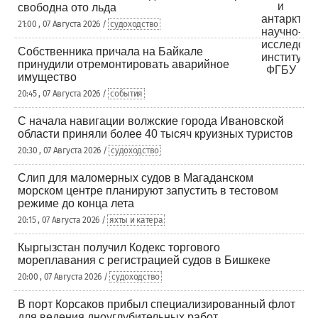
свободна ото льда
21:00 , 07 Августа 2026 /
судоходство
Собственника причала на Байкале
принудили отремонтировать аварийное
имущество
20:45 , 07 Августа 2026 /
события
С начала навигации волжские города Ивановской
области приняли более 40 тысяч круизных туристов
20:30 , 07 Августа 2026 /
судоходство
Слип для маломерных судов в Магаданском
морском центре планируют запустить в тестовом
режиме до конца лета
20:15 , 07 Августа 2026 /
яхты и катера
Кыргызстан получил Кодекс торгового
мореплавания с регистрацией судов в Бишкеке
20:00 , 07 Августа 2026 /
судоходство
В порт Корсаков прибыл специализированный флот
для ведения дноуглубительных работ