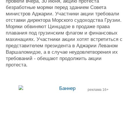
Новости
Продажа флота
провели вчера, 30 июня, акцию протеста
безработные моряки перед зданием Совета
Компании
Оборудование
министров Аджарии. Участники акции требовали
Репутация
Изделия
отставки директора Морского судоходства Грузии.
Работа
Материалы
Моряки обвиняют Цинцадзе в продаже права
Крюинг
Услуги
плавания под грузинским флагом и финансовых
Журнал
махинациях. Участники акции хотят встретиться с
Реклама
представителем президента в Аджарии Леваном
Варшаломидзе, а в случае неудовлетворения их
требований - обещают продолжить акции
Конференции
Флот
протеста.
Выставки и семинары
Галерея флота
Личности
Форум
Словарь
Отзывы
Все службы
реклама 16+