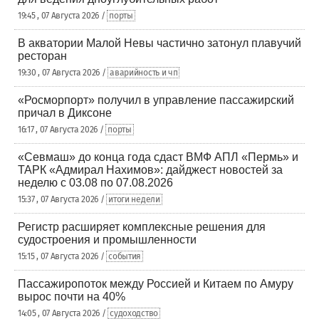
19:45 , 07 Августа 2026 /
порты
В акватории Малой Невы частично затонул плавучий
ресторан
19:30 , 07 Августа 2026 /
аварийность и чп
«Росморпорт» получил в управление пассажирский
причал в Диксоне
16:17 , 07 Августа 2026 /
порты
«Севмаш» до конца года сдаст ВМФ АПЛ «Пермь» и
ТАРК «Адмирал Нахимов»: дайджест новостей за
неделю с 03.08 по 07.08.2026
15:37 , 07 Августа 2026 /
итоги недели
Регистр расширяет комплексные решения для
судостроения и промышленности
15:15 , 07 Августа 2026 /
события
Пассажиропоток между Россией и Китаем по Амуру
вырос почти на 40%
14:05 , 07 Августа 2026 /
судоходство