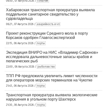
06:50 , 07 Августа 2026 /
события
Хабаровская транспортная прокуратура выявила
поддельное санитарное свидетельство у
судовладельца
06:21 , 07 Августа 2026 /
аварийность и чп
Проект реконструкции Среднего мола в порту
Корсаков одобрен Главгосэкспертизой
22:15 , 06 Августа 2026 /
порты
Экспедиция ВНИРО на НИС «Владимир Сафонов»
исследовала дальневосточные запасы крабов и
пелагических рыб
22:00 , 06 Августа 2026 /
рыболовство
ТПП РФ предложила увеличить лимит численности
для операторов морских терминалов на Чукотке
21:45 , 06 Августа 2026 /
порты
Транспортная прокуратура выявила экологические
нарушения в угольном порту Шахтерск
21:30 , 06 Августа 2026 /
порты