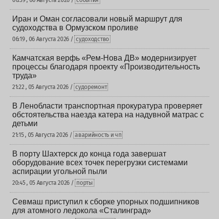
06:39 , 06 Августа 2026 /
события
Иран и Оман согласовали новый маршрут для
судоходства в Ормузском проливе
06:19 , 06 Августа 2026 /
судоходство
Камчатская верфь «Рем-Нова ДВ» модернизирует
процессы благодаря проекту «Производительность
труда»
21:22 , 05 Августа 2026 /
судоремонт
В Ленобласти транспортная прокуратура проверяет
обстоятельства наезда катера на надувной матрас с
детьми
21:15 , 05 Августа 2026 /
аварийность и чп
В порту Шахтерск до конца года завершат
оборудование всех точек перегрузки системами
аспирации угольной пыли
20:45 , 05 Августа 2026 /
порты
Севмаш приступил к сборке упорных подшипников
для атомного ледокола «Сталинград»