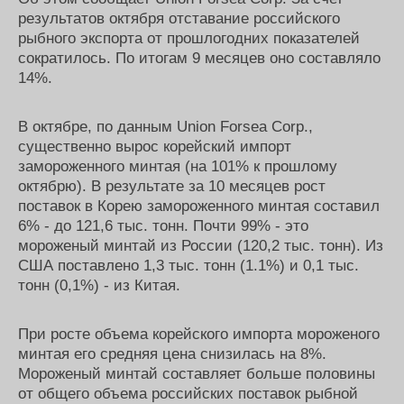
Журнал
результатов октября отставание российского
Реклама
рыбного экспорта от прошлогодних показателей
сократилось. По итогам 9 месяцев оно составляло
14%.
Конференции
Флот
Выставки и семинары
Галерея флота
В октябре, по данным Union Forsea Corp.,
Личности
Форум
существенно вырос корейский импорт
Словарь
Отзывы
замороженного минтая (на 101% к прошлому
Все службы
октябрю). В результате за 10 месяцев рост
поставок в Корею замороженного минтая составил
6% - до 121,6 тыс. тонн. Почти 99% - это
мороженый минтай из России (120,2 тыс. тонн). Из
США поставлено 1,3 тыс. тонн (1.1%) и 0,1 тыс.
тонн (0,1%) - из Китая.
При росте объема корейского импорта мороженого
минтая его средняя цена снизилась на 8%.
Мороженый минтай составляет больше половины
от общего объема российских поставок рыбной