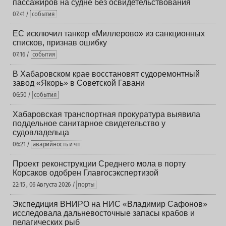
пассажиров на судне без освидетельствования
07:41 /
события
ЕС исключил танкер «Миллерово» из санкционных
списков, признав ошибку
07:16 /
события
В Хабаровском крае восстановят судоремонтный
завод «Якорь» в Советской Гавани
06:50 /
события
Хабаровская транспортная прокуратура выявила
поддельное санитарное свидетельство у
судовладельца
06:21 /
аварийность и чп
Проект реконструкции Среднего мола в порту
Корсаков одобрен Главгосэкспертизой
22:15 , 06 Августа 2026 /
порты
Экспедиция ВНИРО на НИС «Владимир Сафонов»
исследовала дальневосточные запасы крабов и
пелагических рыб