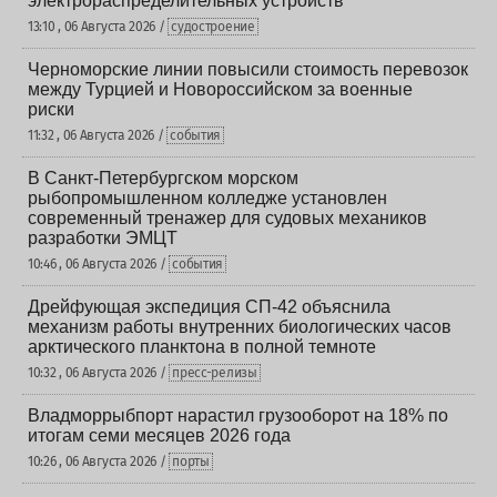
электрораспределительных устройств
13:10 , 06 Августа 2026 /
судостроение
Черноморские линии повысили стоимость перевозок
между Турцией и Новороссийском за военные
риски
11:32 , 06 Августа 2026 /
события
В Санкт-Петербургском морском
рыбопромышленном колледже установлен
современный тренажер для судовых механиков
разработки ЭМЦТ
10:46 , 06 Августа 2026 /
события
Дрейфующая экспедиция СП-42 объяснила
механизм работы внутренних биологических часов
арктического планктона в полной темноте
10:32 , 06 Августа 2026 /
пресс-релизы
Владморрыбпорт нарастил грузооборот на 18% по
итогам семи месяцев 2026 года
10:26 , 06 Августа 2026 /
порты