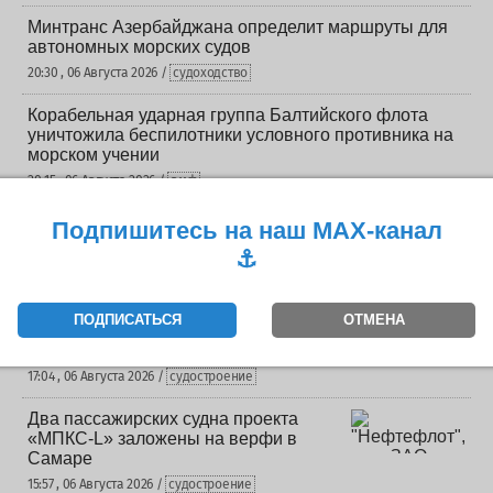
Минтранс Азербайджана определит маршруты для
автономных морских судов
20:30 , 06 Августа 2026 /
судоходство
Корабельная ударная группа Балтийского флота
уничтожила беспилотники условного противника на
морском учении
20:15 , 06 Августа 2026 /
вмф
Научные суда «Эколог» и «Посейдон» Карельского
Подпишитесь на наш MAX-канал
центра РАН выйдут в экспедиции осенью 2026 года
⚓️
20:00 , 06 Августа 2026 /
судоремонт
«Метеор» пополнил флот: восьмое судно на
ПОДПИСАТЬСЯ
ОТМЕНА
подводных крыльях спущено на воду в
Нижегородской области
17:04 , 06 Августа 2026 /
судостроение
Два пассажирских судна проекта
«МПКС-L» заложены на верфи в
Самаре
15:57 , 06 Августа 2026 /
судостроение