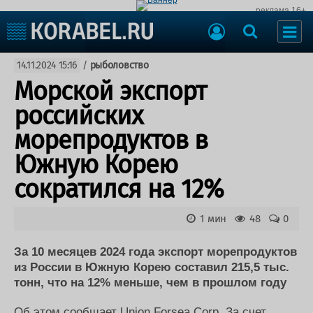
реклама 16+
Судостроение
14.11.2024 15:16
/
рыболовство
Судоходство
Судоремонт
Морской экспорт
События
Пресс-релизы
российских
Порты
Рыболовство
морепродуктов в
ВМФ
Образование
Южную Корею
Яхты и катера
Еще
сократился на 12%
Судостроение
Торговая площадка
1 мин
48
0
Пульс
Доска объявлений
Новости
Продажа флота
За 10 месяцев 2024 года экспорт морепродуктов
Компании
Оборудование
из России в Южную Корею составил 215,5 тыс.
Репутация
Изделия
тонн, что на 12% меньше, чем в прошлом году
Работа
Материалы
Крюинг
Услуги
Об этом сообщает Union Forsea Corp. За счет