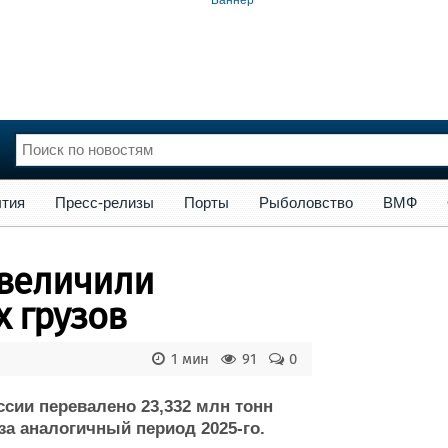
сс-релизы
Порты
Рыболовство
ВМФ
Образование
Яхт
тия
Пресс-релизы
Порты
Рыболовство
ВМФ
нции
Флот
и и семинары
Галерея флота
увеличили
и
Форум
Отзывы
 грузов
Все службы
1 мин
91
0
ссии перевалено 23,332 млн тонн
за аналогичный период 2025-го.