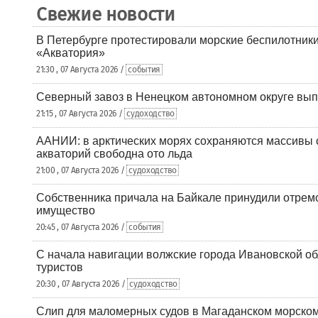
Свежие новости
В Петербурге протестировали морские беспилотники
«Акватория»
21:30 , 07 Августа 2026 /
события
Северный завоз в Ненецком автономном округе вып
21:15 , 07 Августа 2026 /
судоходство
ААНИИ: в арктических морях сохраняются массивы с
акваторий свободна ото льда
21:00 , 07 Августа 2026 /
судоходство
Собственника причала на Байкале принудили отрем
имущество
20:45 , 07 Августа 2026 /
события
С начала навигации волжские города Ивановской об
туристов
20:30 , 07 Августа 2026 /
судоходство
Слип для маломерных судов в Магаданском морском 