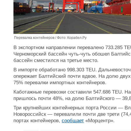
Перевалка контейнеров / Фото: Корабел.Ру
В экспортном направлении перевалено 733.285 TE
Черноморский бассейн чуть-чуть обошел Балтийс
бассейн сместился на третье место.
В импорте обработано 998.303 TEU. Дальневосточ
опережает Балтийский почти вдвое. На долю дву
75% перевалки импортных контейнеров.
Каботажные перевозки составили 547.686 TEU. Н
пришлось почти 48%, на долю Балтийского — 39,
Три крупнейших контейнерных порта России — Вла
Новороссийск — перевалили почти две трети (74,
портах контейнеров,
сообщает
«Морцентр».