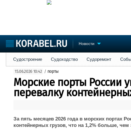
Новости
Судостроение
Судоходство
Судоремонт
События
Пре
Судостроение
Судоходство
Судоремонт
Собы
Судостроение
Торговая площадка
Конфере
15.06.2026 10:42
/
порты
Пульс
Доска объявлений
Выставк
Морские порты России 
Новости
Продажа флота
Личност
Компании
Оборудование
Словарь
перевалку контейнерных
Репутация
Изделия
Работа
Материалы
Крюинг
Услуги
Журнал
За пять месяцев 2026 года в морских портах Ро
Реклама
контейнерных грузов, что на 1,2% больше, чем 