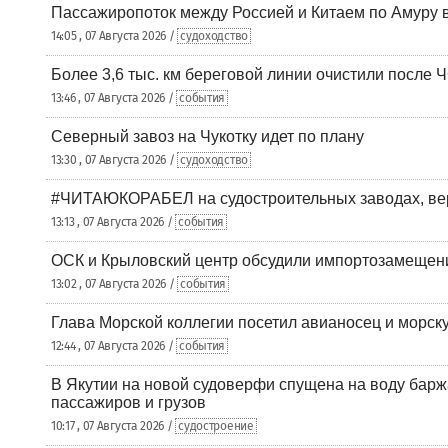
Пассажиропоток между Россией и Китаем по Амуру 
14:05 , 07 Августа 2026 /
судоходство
Более 3,6 тыс. км береговой линии очистили после 
13:46 , 07 Августа 2026 /
события
Северный завоз на Чукотку идет по плану
13:30 , 07 Августа 2026 /
судоходство
#ЧИТАЮКОРАБЕЛ на судостроительных заводах, вер
13:13 , 07 Августа 2026 /
события
ОСК и Крыловский центр обсудили импортозамещен
13:02 , 07 Августа 2026 /
события
Глава Морской коллегии посетил авианосец и морс
12:44 , 07 Августа 2026 /
события
В Якутии на новой судоверфи спущена на воду барж
пассажиров и грузов
10:17 , 07 Августа 2026 /
судостроение