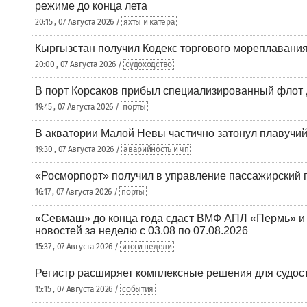
режиме до конца лета
20:15 , 07 Августа 2026 /
яхты и катера
Кыргызстан получил Кодекс торгового мореплавания
20:00 , 07 Августа 2026 /
судоходство
В порт Корсаков прибыл специализированный флот 
19:45 , 07 Августа 2026 /
порты
В акватории Малой Невы частично затонул плавучий
19:30 , 07 Августа 2026 /
аварийность и чп
«Росморпорт» получил в управление пассажирский 
16:17 , 07 Августа 2026 /
порты
«Севмаш» до конца года сдаст ВМФ АПЛ «Пермь» и
новостей за неделю с 03.08 по 07.08.2026
15:37 , 07 Августа 2026 /
итоги недели
Регистр расширяет комплексные решения для судо
15:15 , 07 Августа 2026 /
события