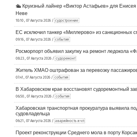
🛳️ Круизный лайнер «Виктор Астафьев» для Енисея
Неве
10:10 , 07 Августа 2026 /
судостроение
ЕС исключил танкер «Миллерово» из санкционных с
09:16 , 07 Августа 2026 /
события
Росморпорт объявил закупку на ремонт ледокола «Ф
08:23 , 07 Августа 2026 /
судоремонт
Житель ХМАО оштрафован за перевозку пассажиров 
07:41 , 07 Августа 2026 /
события
В Хабаровском крае восстановят судоремонтный за
06:50 , 07 Августа 2026 /
события
Хабаровская транспортная прокуратура выявила по
судовладельца
06:21 , 07 Августа 2026 /
аварийность и чп
Проект реконструкции Среднего мола в порту Корса