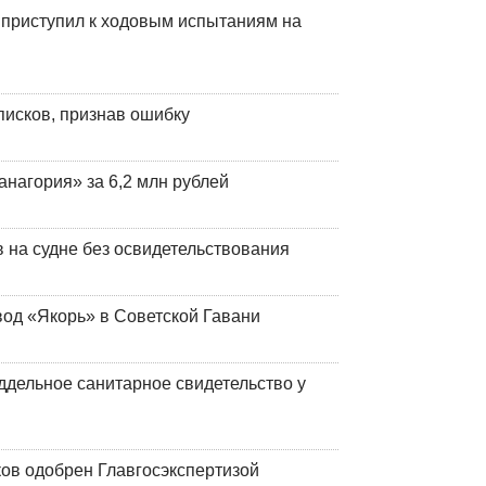
 приступил к ходовым испытаниям на
писков, признав ошибку
анагория» за 6,2 млн рублей
на судне без освидетельствования
вод «Якорь» в Советской Гавани
ддельное санитарное свидетельство у
ков одобрен Главгосэкспертизой