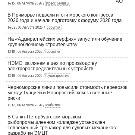
14:15 , 06 Августа 2026 /
пресс-релизы
В Приморье подвели итоги морского конгресса
2026 года и начали подготовку к форуму 2028 года
14:02 , 06 Августа 2026 /
события
На «Адмиралтейских верфях» запустили обучение
крупноблочному строительству
13:18 , 06 Августа 2026 /
события
НЭМО: заглянем в цех по производству
электрораспределительных устройств
13:10 , 06 Августа 2026 /
судостроение
Черноморские линии повысили стоимость перевозок
между Турцией и Новороссийском за военные
риски
11:32 , 06 Августа 2026 /
события
В Санкт-Петербургском морском
рыбопромышленном колледже установлен
современный тренажер для судовых механиков
разработки ЭМЦТ