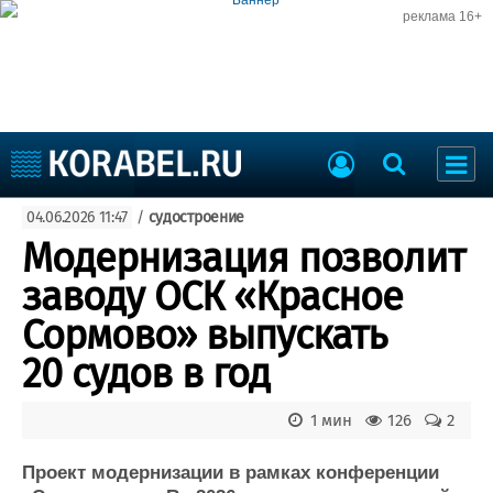
реклама 16+
Судостроение
04.06.2026 11:47
/
судостроение
Судоходство
Судоремонт
Модернизация позволит
События
Пресс-релизы
заводу ОСК «Красное
Порты
Рыболовство
Сормово» выпускать
ВМФ
Образование
20 судов в год
Яхты и катера
Еще
1 мин
126
2
Судостроение
Торговая площадка
Пульс
Доска объявлений
Проект модернизации в рамках конференции