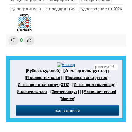
судостроительные предприятия
судостроение ru 2026
0
реклама 16+
[Рубщик судовой]
|
[Инженер-конструктор]
|
[Инженер-технолог]
|
[Инженер-конструктор]
|
Инженер по качеству (ОТК)
|
[Инженер-металловед]
|
Инженер-эколог
|
[Фрезеровщик]
|
[Машинист крана]
|
[Мастер]
все вакансии