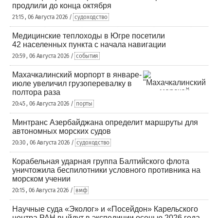
продлили до конца октября
21:15 , 06 Августа 2026 /
судоходство
Медицинские теплоходы в Югре посетили
42 населенных пункта с начала навигации
20:59 , 06 Августа 2026 /
события
Махачкалинский морпорт в январе-
июле увеличил грузоперевалку в
полтора раза
20:45 , 06 Августа 2026 /
порты
Минтранс Азербайджана определит маршруты для
автономных морских судов
20:30 , 06 Августа 2026 /
судоходство
Корабельная ударная группа Балтийского флота
уничтожила беспилотники условного противника на
морском учении
20:15 , 06 Августа 2026 /
вмф
Научные суда «Эколог» и «Посейдон» Карельского
центра РАН выйдут в экспедиции осенью 2026 года