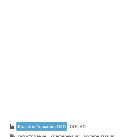
Красное Сормово, ПАО
ОСК, АО
судостроение
конференция
модернизация