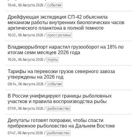
10:46 , 06 Августа 2026 /
события
Дрейфующая экспедиция СП-42 объяснила
механизм работы внутренних биологических часов
арктического планктона в полной темноте
10:32 , 06 Августа 2026 /
пресс-релизы
Владморрыбпорт нарастил грузооборот на 18% по
итогам семи месяцев 2026 года
10:26 , 06 Августа 2026 /
порты
Тарифы на перевозки грузов северного завоза
утверждены на 2026 год
08:14 , 06 Августа 2026 /
события
В России унифицируют границы рыболовных
участков и правила воспроизводства рыбы
07:59 , 06 Августа 2026 /
рыболовство
Депутаты готовят поправки, чтобы спасти
прибрежное рыболовство на Дальнем Востоке
07:47 , 06 Августа 2026 /
рыболовство