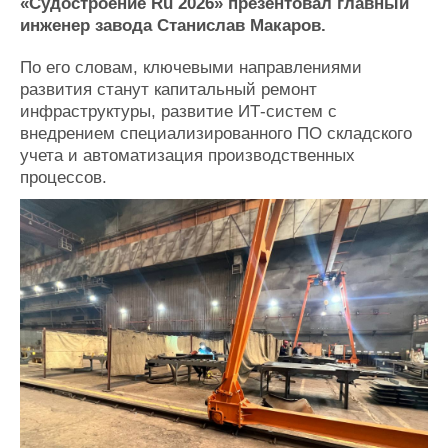
Новости
Продажа флота
«Судостроение Ru 2026» презентовал главный
инженер завода Станислав Макаров.
Компании
Оборудование
Репутация
Изделия
По его словам, ключевыми направлениями
Работа
Материалы
развития станут капитальный ремонт
Крюинг
Услуги
инфраструктуры, развитие ИТ-систем с
Журнал
внедрением специализированного ПО складского
Реклама
учета и автоматизация производственных
процессов.
Конференции
Флот
Выставки и семинары
Галерея флота
Личности
Форум
Словарь
Отзывы
Все службы