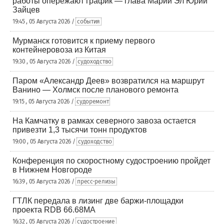
работы опережают график — глава Марий Эл Юрий
Зайцев
19:45 , 05 Августа 2026 /
события
Мурманск готовится к приему первого
контейнеровоза из Китая
19:30 , 05 Августа 2026 /
судоходство
Паром «Александр Деев» возвратился на маршрут
Ванино — Холмск после планового ремонта
19:15 , 05 Августа 2026 /
судоремонт
На Камчатку в рамках северного завоза остается
привезти 1,3 тысячи тонн продуктов
19:00 , 05 Августа 2026 /
судоходство
Конференция по скоростному судостроению пройдет
в Нижнем Новгороде
16:39 , 05 Августа 2026 /
пресс-релизы
ГТЛК передала в лизинг две баржи-площадки
проекта RDB 66.68МА
16:32 , 05 Августа 2026 /
судостроение