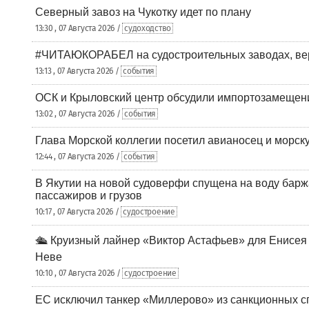
Северный завоз на Чукотку идет по плану
13:30 , 07 Августа 2026 /
судоходство
#ЧИТАЮКОРАБЕЛ на судостроительных заводах, вер
13:13 , 07 Августа 2026 /
события
ОСК и Крыловский центр обсудили импортозамещен
13:02 , 07 Августа 2026 /
события
Глава Морской коллегии посетил авианосец и морс
12:44 , 07 Августа 2026 /
события
В Якутии на новой судоверфи спущена на воду барж
пассажиров и грузов
10:17 , 07 Августа 2026 /
судостроение
🛳️ Круизный лайнер «Виктор Астафьев» для Енисея
Неве
10:10 , 07 Августа 2026 /
судостроение
ЕС исключил танкер «Миллерово» из санкционных с