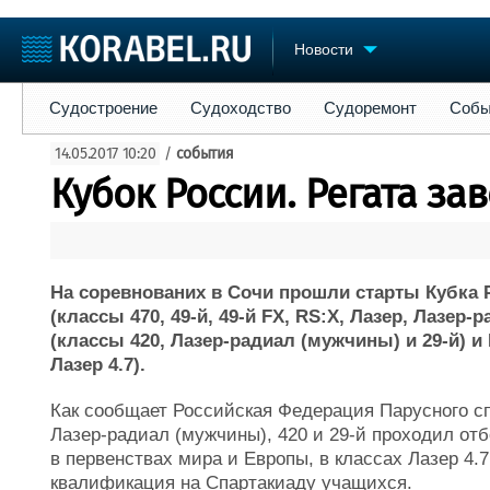
Новости
Судостроение
Судоходство
Судоремонт
События
Пре
Судостроение
Судоходство
Судоремонт
Собы
Судостроение
Торговая площадка
Конфере
14.05.2017 10:20
/
события
Пульс
Доска объявлений
Выставк
Кубок России. Регата за
Новости
Продажа флота
Личност
Компании
Оборудование
Словарь
Репутация
Изделия
Работа
Материалы
На соревнованих в Сочи прошли старты Кубка 
Крюинг
Услуги
(классы 470, 49-й, 49-й FX, RS:X, Лазер, Лазер-
Журнал
(классы 420, Лазер-радиал (мужчины) и 29-й) и
Реклама
Лазер 4.7).
Как сообщает Российская Федерация Парусного спо
Лазер-радиал (мужчины), 420 и 29-й проходил от
в первенствах мира и Европы, в классах Лазер 4.7,
квалификация на Спартакиаду учащихся.