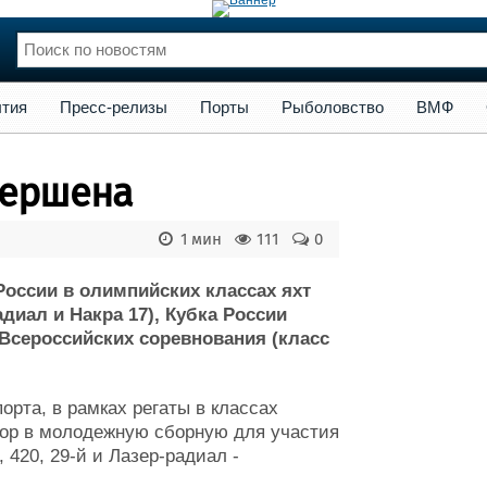
сс-релизы
Порты
Рыболовство
ВМФ
Образование
Яхт
тия
Пресс-релизы
Порты
Рыболовство
ВМФ
нции
Флот
и и семинары
Галерея флота
вершена
и
Форум
Отзывы
1 мин
111
0
Все службы
России в олимпийских классах яхт
радиал и Накра 17), Кубка России
 Всероссийских соревнования (класс
рта, в рамках регаты в классах
бор в молодежную сборную для участия
 420, 29-й и Лазер-радиал -