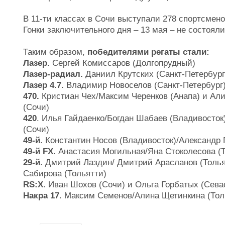
В 11-ти классах в Сочи выступали 278 спортсмено
Гонки заключительного дня – 13 мая – не состояли
Таким образом,
победителями регаты стали:
Лазер.
Сергей Комиссаров (Долгопрудный)
Лазер-радиал.
Даниил Крутских (Санкт-Петербург
Лазер 4.7.
Владимир Новоселов (Санкт-Петербург)
470.
Кристиан Чех/Максим Черенков (Анапа) и Ал
(Сочи)
420
. Илья Гайдаенко/Богдан Шабаев (Владивосто
(Сочи)
49-й
. Константин Носов (Владивосток)/Александр 
49-й FX
. Анастасия Могильная/Яна Стоколесова (
29-й
. Дмитрий Лаздин/ Дмитрий Арасланов (Толь
Сабирова (Тольятти)
RS:X
. Иван Шохов (Сочи) и Ольга Горбатых (Сева
Накра 17
. Максим Семенов/Алина Щетинкина (Тол