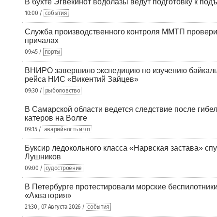
В бухте Эгвекинот водолазы ведут подготовку к под
10:00 /
события
Служба производственного контроля ММТП провери
причалах
09:45 /
порты
ВНИРО завершило экспедицию по изучению байкальс
рейса НИС «Викентий Зайцев»
09:30 /
рыболовство
В Самарской области ведется следствие после гибел
катеров на Волге
09:15 /
аварийность и чп
Буксир ледокольного класса «Нарвская застава» спу
Лушников
09:00 /
судостроение
В Петербурге протестировали морские беспилотники
«Акватория»
21:30 , 07 Августа 2026 /
события