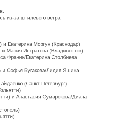
в.
сь из-за штилевого ветра.
) и Екатерина Моргун (Краснодар)
 и Мария Истратова (Владивосток)
иса Франик/Екатерина Столбнева
к) и Софья Бугакова/Лидия Яшина
Гайдаенко (Санкт-Петербург)
Тольятти)
ятти) и Анастасия Сумарокова/Диана
стополь)
ьятти)