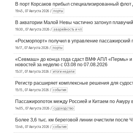
В порт Корсаков прибыл специализированный флот 
19:45 , 07 Августа 2026 /
порты
В акватории Малой Невы частично затонул плавучий
19:30 , 07 Августа 2026 /
аварийность и чп
«Росморпорт» получил в управление пассажирский 
16:17 , 07 Августа 2026 /
порты
«Севмаш» до конца года сдаст ВМФ АПЛ «Пермь» и
новостей за неделю с 03.08 по 07.08.2026
15:37 , 07 Августа 2026 /
итоги недели
Регистр расширяет комплексные решения для судо
15:15 , 07 Августа 2026 /
события
Пассажиропоток между Россией и Китаем по Амуру 
14:05 , 07 Августа 2026 /
судоходство
Более 3,6 тыс. км береговой линии очистили после 
13:46 , 07 Августа 2026 /
события