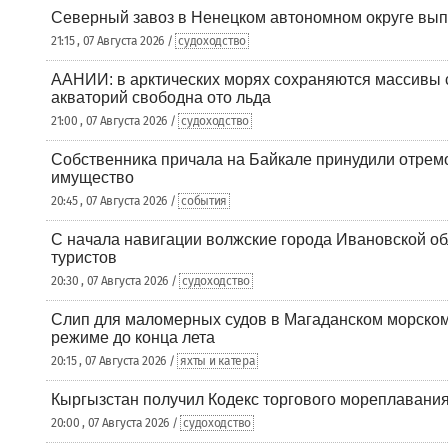
Северный завоз в Ненецком автономном округе вып
21:15 , 07 Августа 2026 /
судоходство
ААНИИ: в арктических морях сохраняются массивы с
акваторий свободна ото льда
21:00 , 07 Августа 2026 /
судоходство
Собственника причала на Байкале принудили отрем
имущество
20:45 , 07 Августа 2026 /
события
С начала навигации волжские города Ивановской об
туристов
20:30 , 07 Августа 2026 /
судоходство
Слип для маломерных судов в Магаданском морском 
режиме до конца лета
20:15 , 07 Августа 2026 /
яхты и катера
Кыргызстан получил Кодекс торгового мореплавания
20:00 , 07 Августа 2026 /
судоходство