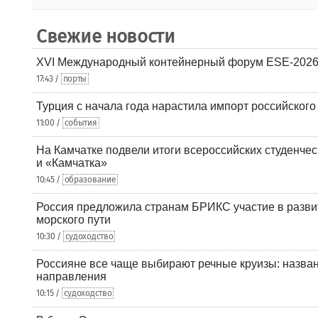
Свежие новости
XVI Международный контейнерный форум ESE-2026
17:43 /
порты
Турция с начала года нарастила импорт российского
11:00 /
события
На Камчатке подвели итоги всероссийских студенче
и «Камчатка»
10:45 /
образование
Россия предложила странам БРИКС участие в разв
морского пути
10:30 /
судоходство
Россияне все чаще выбирают речные круизы: назв
направления
10:15 /
судоходство