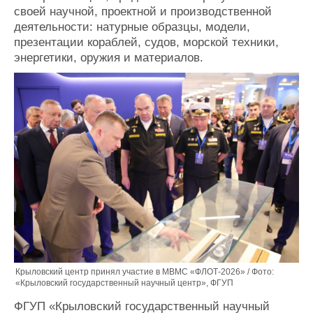
своей научной, проектной и производственной
Журнал
деятельности: натурные образцы, модели,
Реклама
презентации кораблей, судов, морской техники,
энергетики, оружия и материалов.
Конференции
Флот
Выставки и семинары
Галерея флота
Личности
Форум
Словарь
Отзывы
Все службы
Крыловский центр принял участие в МВМС «ФЛОТ-2026» / Фото:
«Крыловский государственный научный центр», ФГУП
ФГУП «Крыловский государственный научный