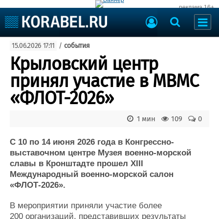
реклама 16+
Судостроение
15.06.2026 17:11
/
события
Судоходство
Судоремонт
Крыловский центр
События
Пресс-релизы
принял участие в МВМС
Порты
Рыболовство
«ФЛОТ-2026»
ВМФ
Образование
Яхты и катера
1 мин
109
0
Еще
С 10 по 14 июня 2026 года в Конгрессно-
Судостроение
Торговая площадка
выставочном центре Музея военно-морской
Пульс
Доска объявлений
славы в Кронштадте прошел XIII
Новости
Продажа флота
Международный военно-морской салон
Компании
Оборудование
«ФЛОТ-2026».
Репутация
Изделия
Работа
Материалы
В мероприятии приняли участие более
Крюинг
Услуги
200 организаций, представивших результаты