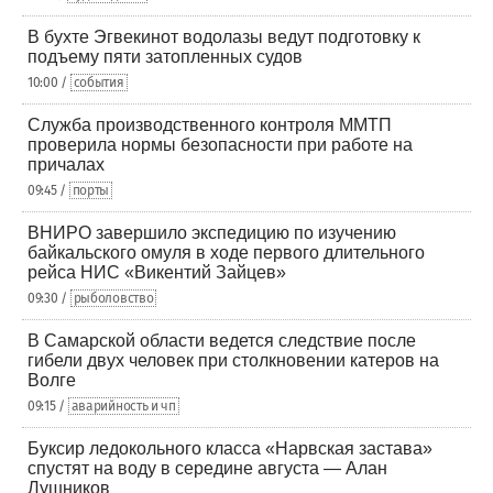
В бухте Эгвекинот водолазы ведут подготовку к
подъему пяти затопленных судов
10:00 /
события
Служба производственного контроля ММТП
проверила нормы безопасности при работе на
причалах
09:45 /
порты
ВНИРО завершило экспедицию по изучению
байкальского омуля в ходе первого длительного
рейса НИС «Викентий Зайцев»
09:30 /
рыболовство
В Самарской области ведется следствие после
гибели двух человек при столкновении катеров на
Волге
09:15 /
аварийность и чп
Буксир ледокольного класса «Нарвская застава»
спустят на воду в середине августа — Алан
Лушников