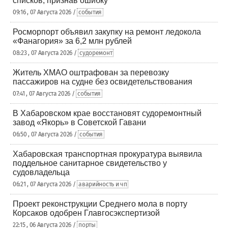
списков, признав ошибку
09:16 , 07 Августа 2026 /
события
Росморпорт объявил закупку на ремонт ледокола
«Фанагория» за 6,2 млн рублей
08:23 , 07 Августа 2026 /
судоремонт
Житель ХМАО оштрафован за перевозку
пассажиров на судне без освидетельствования
07:41 , 07 Августа 2026 /
события
В Хабаровском крае восстановят судоремонтный
завод «Якорь» в Советской Гавани
06:50 , 07 Августа 2026 /
события
Хабаровская транспортная прокуратура выявила
поддельное санитарное свидетельство у
судовладельца
06:21 , 07 Августа 2026 /
аварийность и чп
Проект реконструкции Среднего мола в порту
Корсаков одобрен Главгосэкспертизой
22:15 , 06 Августа 2026 /
порты