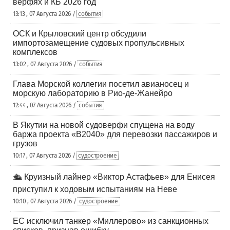
верфях и КБ 2026 год
13:13 , 07 Августа 2026 /
события
ОСК и Крыловский центр обсудили
импортозамещение судовых пропульсивных
комплексов
13:02 , 07 Августа 2026 /
события
Глава Морской коллегии посетил авианосец и
морскую лабораторию в Рио-де-Жанейро
12:44 , 07 Августа 2026 /
события
В Якутии на новой судоверфи спущена на воду
баржа проекта «В2040» для перевозки пассажиров и
грузов
10:17 , 07 Августа 2026 /
судостроение
🛳️ Круизный лайнер «Виктор Астафьев» для Енисея
приступил к ходовым испытаниям на Неве
10:10 , 07 Августа 2026 /
судостроение
ЕС исключил танкер «Миллерово» из санкционных