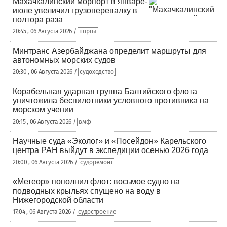
Махачкалинский морпорт в январе-
июле увеличил грузоперевалку в
полтора раза
20:45 , 06 Августа 2026 /
порты
Минтранс Азербайджана определит маршруты для
автономных морских судов
20:30 , 06 Августа 2026 /
судоходство
Корабельная ударная группа Балтийского флота
уничтожила беспилотники условного противника на
морском учении
20:15 , 06 Августа 2026 /
вмф
Научные суда «Эколог» и «Посейдон» Карельского
центра РАН выйдут в экспедиции осенью 2026 года
20:00 , 06 Августа 2026 /
судоремонт
«Метеор» пополнил флот: восьмое судно на
подводных крыльях спущено на воду в
Нижегородской области
17:04 , 06 Августа 2026 /
судостроение