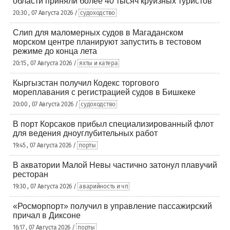
области приняли более 40 тысяч круизных туристов
20:30 , 07 Августа 2026 /
судоходство
Слип для маломерных судов в Магаданском
морском центре планируют запустить в тестовом
режиме до конца лета
20:15 , 07 Августа 2026 /
яхты и катера
Кыргызстан получил Кодекс торгового
мореплавания с регистрацией судов в Бишкеке
20:00 , 07 Августа 2026 /
судоходство
В порт Корсаков прибыл специализированный флот
для ведения дноуглубительных работ
19:45 , 07 Августа 2026 /
порты
В акватории Малой Невы частично затонул плавучий
ресторан
19:30 , 07 Августа 2026 /
аварийность и чп
«Росморпорт» получил в управление пассажирский
причал в Диксоне
16:17 , 07 Августа 2026 /
порты