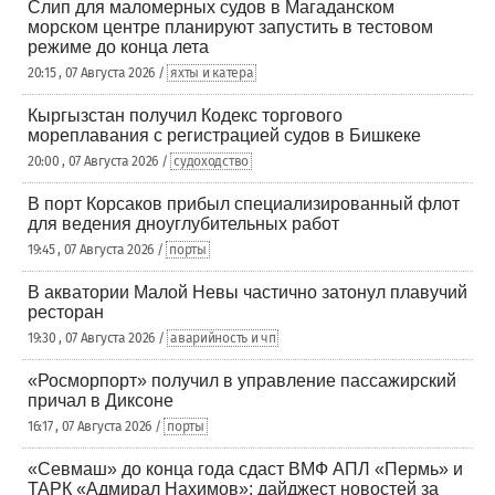
Слип для маломерных судов в Магаданском
морском центре планируют запустить в тестовом
режиме до конца лета
20:15 , 07 Августа 2026 /
яхты и катера
Кыргызстан получил Кодекс торгового
мореплавания с регистрацией судов в Бишкеке
20:00 , 07 Августа 2026 /
судоходство
В порт Корсаков прибыл специализированный флот
для ведения дноуглубительных работ
19:45 , 07 Августа 2026 /
порты
В акватории Малой Невы частично затонул плавучий
ресторан
19:30 , 07 Августа 2026 /
аварийность и чп
«Росморпорт» получил в управление пассажирский
причал в Диксоне
16:17 , 07 Августа 2026 /
порты
«Севмаш» до конца года сдаст ВМФ АПЛ «Пермь» и
ТАРК «Адмирал Нахимов»: дайджест новостей за