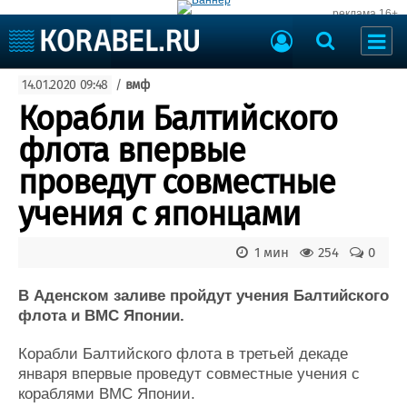
реклама 16+
Судостроение
14.01.2020 09:48
/
вмф
Судоходство
Судоремонт
Корабли Балтийского
События
Пресс-релизы
флота впервые
Порты
Рыболовство
проведут совместные
ВМФ
Образование
учения с японцами
Яхты и катера
Еще
1 мин
254
0
Судостроение
Торговая площадка
Пульс
Доска объявлений
В Аденском заливе пройдут учения Балтийского
Новости
Продажа флота
флота и ВМС Японии.
Компании
Оборудование
Корабли Балтийского флота в третьей декаде
Репутация
Изделия
января впервые проведут совместные учения с
Работа
Материалы
кораблями ВМС Японии.
Крюинг
Услуги