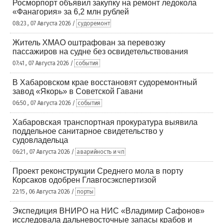
Росморпорт объявил закупку на ремонт ледокола
«Фанагория» за 6,2 млн рублей
08:23 , 07 Августа 2026 /
судоремонт
Житель ХМАО оштрафован за перевозку
пассажиров на судне без освидетельствования
07:41 , 07 Августа 2026 /
события
В Хабаровском крае восстановят судоремонтный
завод «Якорь» в Советской Гавани
06:50 , 07 Августа 2026 /
события
Хабаровская транспортная прокуратура выявила
поддельное санитарное свидетельство у
судовладельца
06:21 , 07 Августа 2026 /
аварийность и чп
Проект реконструкции Среднего мола в порту
Корсаков одобрен Главгосэкспертизой
22:15 , 06 Августа 2026 /
порты
Экспедиция ВНИРО на НИС «Владимир Сафонов»
исследовала дальневосточные запасы крабов и