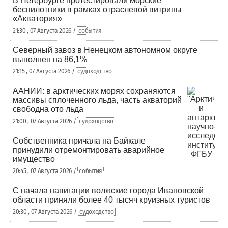
В Петербурге протестировали морские
беспилотники в рамках отраслевой витрины
«Акватория»
21:30 , 07 Августа 2026 /
события
Северный завоз в Ненецком автономном округе
выполнен на 86,1%
21:15 , 07 Августа 2026 /
судоходство
ААНИИ: в арктических морях сохраняются
массивы сплоченного льда, часть акваторий
свободна ото льда
21:00 , 07 Августа 2026 /
судоходство
Собственника причала на Байкале
принудили отремонтировать аварийное
имущество
20:45 , 07 Августа 2026 /
события
С начала навигации волжские города Ивановской
области приняли более 40 тысяч круизных туристов
20:30 , 07 Августа 2026 /
судоходство