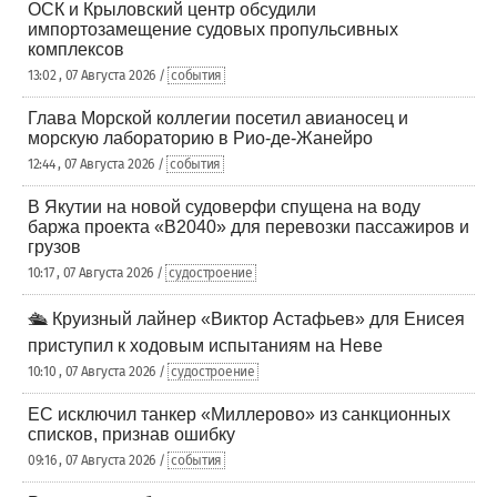
ОСК и Крыловский центр обсудили
импортозамещение судовых пропульсивных
комплексов
13:02 , 07 Августа 2026 /
события
Глава Морской коллегии посетил авианосец и
морскую лабораторию в Рио-де-Жанейро
12:44 , 07 Августа 2026 /
события
В Якутии на новой судоверфи спущена на воду
баржа проекта «В2040» для перевозки пассажиров и
грузов
10:17 , 07 Августа 2026 /
судостроение
🛳️ Круизный лайнер «Виктор Астафьев» для Енисея
приступил к ходовым испытаниям на Неве
10:10 , 07 Августа 2026 /
судостроение
ЕС исключил танкер «Миллерово» из санкционных
списков, признав ошибку
09:16 , 07 Августа 2026 /
события