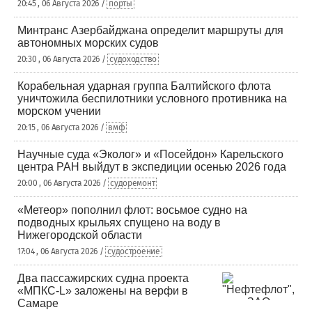
20:45 , 06 Августа 2026 /
порты
Минтранс Азербайджана определит маршруты для
автономных морских судов
20:30 , 06 Августа 2026 /
судоходство
Корабельная ударная группа Балтийского флота
уничтожила беспилотники условного противника на
морском учении
20:15 , 06 Августа 2026 /
вмф
Научные суда «Эколог» и «Посейдон» Карельского
центра РАН выйдут в экспедиции осенью 2026 года
20:00 , 06 Августа 2026 /
судоремонт
«Метеор» пополнил флот: восьмое судно на
подводных крыльях спущено на воду в
Нижегородской области
17:04 , 06 Августа 2026 /
судостроение
Два пассажирских судна проекта
«МПКС-L» заложены на верфи в
Самаре