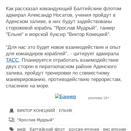
Журнал
Как рассказал командующий Балтийским флотом
Реклама
адмирал Александр Носатов, учения пройдут в
Аденском заливе, в них будут задействованы
сторожевой корабль "Ярослав Мудрый", танкер
Конференции
Флот
"Ельня" и морской буксир "Виктор Конецкий".
Выставки и семинары
Галерея флота
Личности
Форум
"Для нас это будет новое взаимодействие и опыт
Словарь
Отзывы
для командиров кораблей", - цитирует адмирала
Все службы
ТАСС
. Планируется отработать взаимодействие
двух сторон в пиратоопасном районе Аденского
залива, пройдут тренировки по совместному
маневрированию, противодействию террористам,
спасению на море.
реклама 16+
ВИКТОР КОНЕЦКИЙ
ЕЛЬНЯ
"Ярослав Мудрый"
вмф
балтийский флот
россия-япония
вмс японии