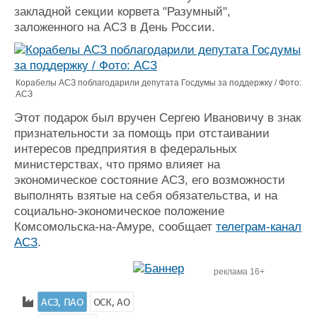
закладной секции корвета "Разумный",
Журнал
заложенного на АСЗ в День России.
Реклама
Конференции
Флот
Корабелы АСЗ поблагодарили депутата Госдумы за поддержку / Фото:
Выставки и семинары
Галерея флота
АСЗ
Личности
Форум
Этот подарок был вручен Сергею Ивановичу в знак
Словарь
Отзывы
признательности за помощь при отстаивании
Все службы
интересов предприятия в федеральных
министерствах, что прямо влияет на
экономическое состояние АСЗ, его возможности
выполнять взятые на себя обязательства, и на
социально-экономическое положение
Комсомольска-на-Амуре, сообщает
телеграм-канал
АСЗ
.
реклама 16+
АСЗ, ПАО
ОСК, АО