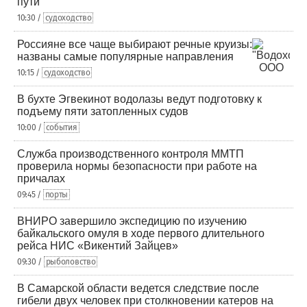
пути
10:30 /
судоходство
Россияне все чаще выбирают речные круизы:
названы самые популярные направления
10:15 /
судоходство
В бухте Эгвекинот водолазы ведут подготовку к
подъему пяти затопленных судов
10:00 /
события
Служба производственного контроля ММТП
проверила нормы безопасности при работе на
причалах
09:45 /
порты
ВНИРО завершило экспедицию по изучению
байкальского омуля в ходе первого длительного
рейса НИС «Викентий Зайцев»
09:30 /
рыболовство
В Самарской области ведется следствие после
гибели двух человек при столкновении катеров на