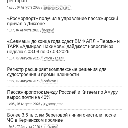
ресторан
19:30 , 07 Августа 2026 /
аварийность и чп
«Росморпорт» получил в управление пассажирский
причал в Диксоне
16:17 , 07 Августа 2026 /
порты
«Севмаш» до конца года сдаст ВМФ АПЛ «Пермь» и
ТАРК «Адмирал Нахимов»: дайджест новостей за
неделю с 03.08 по 07.08.2026
15:37 , 07 Августа 2026 /
итоги недели
Регистр расширяет комплексные решения для
судостроения и промышленности
15:15 , 07 Августа 2026 /
события
Пассажиропоток между Россией и Китаем по Амуру
вырос почти на 40%
14:05 , 07 Августа 2026 /
судоходство
Более 3,6 тыс. км береговой линии очистили после
ЧС в Керченском проливе
13:46 , 07 Августа 2026 /
события