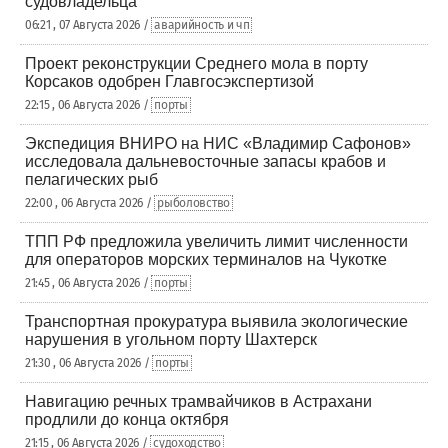
судовладельца
06:21 , 07 Августа 2026 /
аварийность и чп
Проект реконструкции Среднего мола в порту
Корсаков одобрен Главгосэкспертизой
22:15 , 06 Августа 2026 /
порты
Экспедиция ВНИРО на НИС «Владимир Сафонов»
исследовала дальневосточные запасы крабов и
пелагических рыб
22:00 , 06 Августа 2026 /
рыболовство
ТПП РФ предложила увеличить лимит численности
для операторов морских терминалов на Чукотке
21:45 , 06 Августа 2026 /
порты
Транспортная прокуратура выявила экологические
нарушения в угольном порту Шахтерск
21:30 , 06 Августа 2026 /
порты
Навигацию речных трамвайчиков в Астрахани
продлили до конца октября
21:15 , 06 Августа 2026 /
судоходство