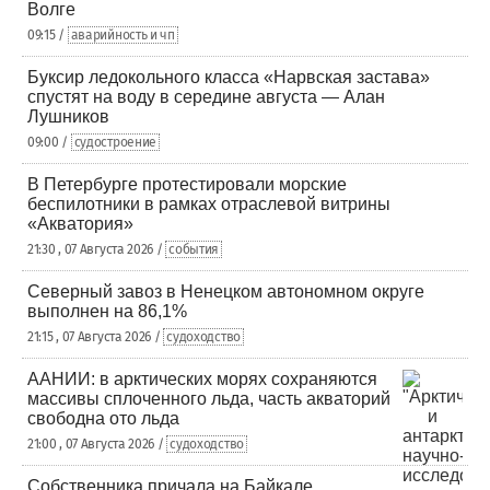
Волге
09:15 /
аварийность и чп
Буксир ледокольного класса «Нарвская застава»
спустят на воду в середине августа — Алан
Лушников
09:00 /
судостроение
В Петербурге протестировали морские
беспилотники в рамках отраслевой витрины
«Акватория»
21:30 , 07 Августа 2026 /
события
Северный завоз в Ненецком автономном округе
выполнен на 86,1%
21:15 , 07 Августа 2026 /
судоходство
ААНИИ: в арктических морях сохраняются
массивы сплоченного льда, часть акваторий
свободна ото льда
21:00 , 07 Августа 2026 /
судоходство
Собственника причала на Байкале