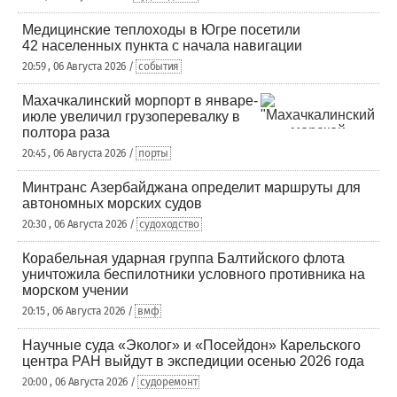
Медицинские теплоходы в Югре посетили
42 населенных пункта с начала навигации
20:59 , 06 Августа 2026 /
события
Махачкалинский морпорт в январе-
июле увеличил грузоперевалку в
полтора раза
20:45 , 06 Августа 2026 /
порты
Минтранс Азербайджана определит маршруты для
автономных морских судов
20:30 , 06 Августа 2026 /
судоходство
Корабельная ударная группа Балтийского флота
уничтожила беспилотники условного противника на
морском учении
20:15 , 06 Августа 2026 /
вмф
Научные суда «Эколог» и «Посейдон» Карельского
центра РАН выйдут в экспедиции осенью 2026 года
20:00 , 06 Августа 2026 /
судоремонт