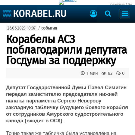
реклама 16+
Судостроение
26.06.2023 10:07
/
события
Судоходство
Судоремонт
Корабелы АСЗ
События
Пресс-релизы
поблагодарили депутата
Порты
Рыболовство
Госдумы за поддержку
ВМФ
Образование
Яхты и катера
1 мин
82
0
Еще
Депутат Государственной Думы Павел Симигин
Судостроение
Торговая площадка
передал заместителю председателя нижней
Пульс
Доска объявлений
палаты парламента Сергею Неверову
Новости
Продажа флота
закладную табличку будущего боевого корабля
Компании
Оборудование
от сотрудников Амурского судостроительного
Репутация
Изделия
завода (входит в ОСК).
Работа
Материалы
Крюинг
Услуги
Точно такая же табличка была установлена на