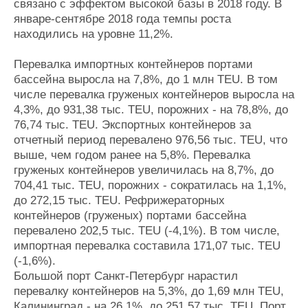
связано с эффектом высокой базы в 2018 году. В
Журнал
январе-сентябре 2018 года темпы роста
Реклама
находились на уровне 11,2%.
Перевалка импортных контейнеров портами
Конференции
Флот
бассейна выросла на 7,8%, до 1 млн TEU. В том
Выставки и семинары
Галерея флота
числе перевалка груженых контейнеров выросла на
Личности
Форум
4,3%, до 931,38 тыс. TEU, порожних - на 78,8%, до
Словарь
Отзывы
76,74 тыс. TEU. Экспортных контейнеров за
Все службы
отчетный период перевалено 976,56 тыс. TEU, что
выше, чем годом ранее на 5,8%. Перевалка
груженых контейнеров увеличилась на 8,7%, до
704,41 тыс. TEU, порожних - сократилась на 1,1%,
до 272,15 тыс. TEU. Рефрижераторных
контейнеров (груженых) портами бассейна
перевалено 202,5 тыс. TEU (-4,1%). В том числе,
импортная перевалка составила 171,07 тыс. TEU
(-1,6%).
Большой порт Санкт-Петербург нарастил
перевалку контейнеров на 5,3%, до 1,69 млн TEU,
Калининград - на 26,1%, до 251,57 тыс. TEU. Порт