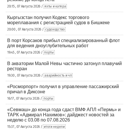
20:15 , 07 Августа 2026 /
яхты и катера
Кыргызстан получил Кодекс торгового
мореплавания с регистрацией судов в Бишкеке
20:00 , 07 Августа 2026 /
судоходство
В порт Корсаков прибыл специализированный флот
для ведения дноуглубительных работ
19:45 , 07 Августа 2026 /
порты
В акватории Малой Невы частично затонул плавучий
ресторан
19:30 , 07 Августа 2026 /
аварийность и чп
«Росморпорт» получил в управление пассажирский
причал в Диксоне
16:17 , 07 Августа 2026 /
порты
«Севмаш» до конца года сдаст ВМФ АПЛ «Пермь» и
ТАРК «Адмирал Нахимов»: дайджест новостей за
неделю с 03.08 по 07.08.2026
15:37 , 07 Августа 2026 /
итоги недели