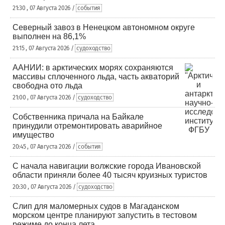
21:30 , 07 Августа 2026 /
события
Северный завоз в Ненецком автономном округе
выполнен на 86,1%
21:15 , 07 Августа 2026 /
судоходство
ААНИИ: в арктических морях сохраняются
массивы сплоченного льда, часть акваторий
свободна ото льда
21:00 , 07 Августа 2026 /
судоходство
Собственника причала на Байкале
принудили отремонтировать аварийное
имущество
20:45 , 07 Августа 2026 /
события
С начала навигации волжские города Ивановской
области приняли более 40 тысяч круизных туристов
20:30 , 07 Августа 2026 /
судоходство
Слип для маломерных судов в Магаданском
морском центре планируют запустить в тестовом
режиме до конца лета