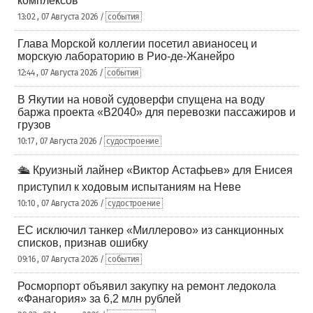
комплексов
13:02 , 07 Августа 2026 /
события
Глава Морской коллегии посетил авианосец и
морскую лабораторию в Рио-де-Жанейро
12:44 , 07 Августа 2026 /
события
В Якутии на новой судоверфи спущена на воду
баржа проекта «В2040» для перевозки пассажиров и
грузов
10:17 , 07 Августа 2026 /
судостроение
🛳️ Круизный лайнер «Виктор Астафьев» для Енисея
приступил к ходовым испытаниям на Неве
10:10 , 07 Августа 2026 /
судостроение
ЕС исключил танкер «Миллерово» из санкционных
списков, признав ошибку
09:16 , 07 Августа 2026 /
события
Росморпорт объявил закупку на ремонт ледокола
«Фанагория» за 6,2 млн рублей