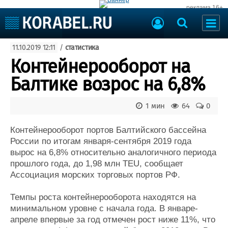
реклама 16+
Судостроение
11.10.2019 12:11
/
статистика
Судоходство
Судоремонт
Контейнерооборот на
События
Пресс-релизы
Балтике возрос на 6,8%
Порты
Рыболовство
ВМФ
1 мин
64
0
Образование
Яхты и катера
Еще
Контейнерооборот портов Балтийского бассейна
России по итогам января-сентября 2019 года
Судостроение
Торговая площадка
вырос на 6,8% относительно аналогичного периода
прошлого года, до 1,98 млн TEU, сообщает
Пульс
Доска объявлений
Ассоциация морских торговых портов РФ.
Новости
Продажа флота
Компании
Оборудование
Темпы роста контейнерооборота находятся на
Репутация
Изделия
минимальном уровне с начала года. В январе-
Работа
Материалы
апреле впервые за год отмечен рост ниже 11%, что
Крюинг
Услуги