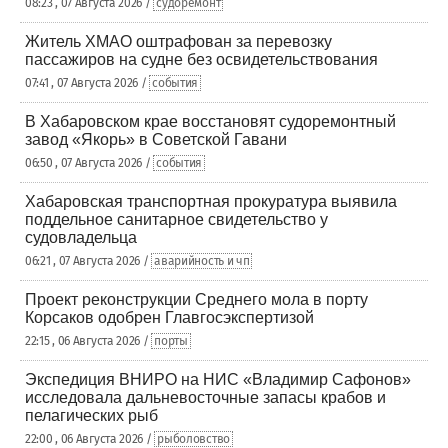
08:23 , 07 Августа 2026 /
судоремонт
Житель ХМАО оштрафован за перевозку
пассажиров на судне без освидетельствования
07:41 , 07 Августа 2026 /
события
В Хабаровском крае восстановят судоремонтный
завод «Якорь» в Советской Гавани
06:50 , 07 Августа 2026 /
события
Хабаровская транспортная прокуратура выявила
поддельное санитарное свидетельство у
судовладельца
06:21 , 07 Августа 2026 /
аварийность и чп
Проект реконструкции Среднего мола в порту
Корсаков одобрен Главгосэкспертизой
22:15 , 06 Августа 2026 /
порты
Экспедиция ВНИРО на НИС «Владимир Сафонов»
исследовала дальневосточные запасы крабов и
пелагических рыб
22:00 , 06 Августа 2026 /
рыболовство