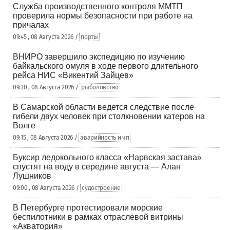
Служба производственного контроля ММТП
проверила нормы безопасности при работе на
причалах
09:45 , 08 Августа 2026 /
порты
ВНИРО завершило экспедицию по изучению
байкальского омуля в ходе первого длительного
рейса НИС «Викентий Зайцев»
09:30 , 08 Августа 2026 /
рыболовство
В Самарской области ведется следствие после
гибели двух человек при столкновении катеров на
Волге
09:15 , 08 Августа 2026 /
аварийность и чп
Буксир ледокольного класса «Нарвская застава»
спустят на воду в середине августа — Алан
Лушников
09:00 , 08 Августа 2026 /
судостроение
В Петербурге протестировали морские
беспилотники в рамках отраслевой витрины
«Акватория»