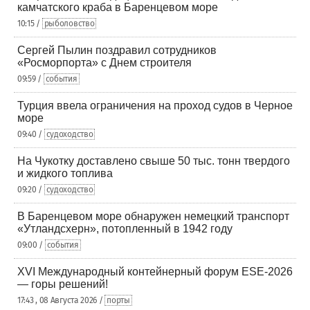
камчатского краба в Баренцевом море
10:15 /
рыболовство
Сергей Пылин поздравил сотрудников
«Росморпорта» с Днем строителя
09:59 /
события
Турция ввела ограничения на проход судов в Черное
море
09:40 /
судоходство
На Чукотку доставлено свыше 50 тыс. тонн твердого
и жидкого топлива
09:20 /
судоходство
В Баренцевом море обнаружен немецкий транспорт
«Утландсхерн», потопленный в 1942 году
09:00 /
события
XVI Международный контейнерный форум ESE-2026
— горы решений!
17:43 , 08 Августа 2026 /
порты