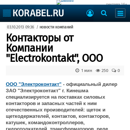
реклама 16+
Судостроение
03.10.2013 09:36
/
новости компаний
Судоходство
Судоремонт
Контакторы от
События
Пресс-релизы
Компании
Порты
Рыболовство
"Electrokontakt", ООО
ВМФ
Образование
Яхты и катера
1 мин
250
0
Еще
ООО "Электроконтакт"
- официальный дилер
Судостроение
Торговая площадка
ЗАО "Электроконтакт" г. Кинешма
Пульс
Доска объявлений
специализируется на поставках силовых
Новости
Продажа флота
контакторов и запасных частей к ним
Компании
Оборудование
отечественных производителей: щеток и
Репутация
Изделия
щеткодержателей, контактов, контакторов,
Работа
Материалы
катушек, командоконтроллеров,
Крюинг
Услуги
гидротолкателей, трансформаторов, реле,