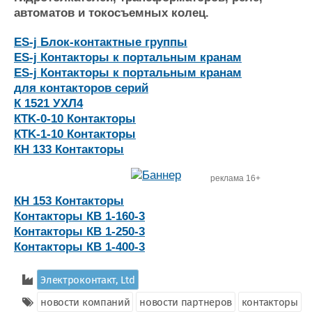
Журнал
автоматов и токосъемных колец.
Реклама
ES-j Блок-контактные группы
ES-j Контакторы к портальным кранам
Конференции
Флот
ES-j Контакторы к портальным кранам
для контакторов серий
Выставки и семинары
Галерея флота
К 1521 УХЛ4
Личности
Форум
КTK-0-10 Контакторы
Словарь
Отзывы
КTK-1-10 Контакторы
Все службы
КН 133 Контакторы
реклама 16+
КН 153 Контакторы
Контакторы КВ 1-160-3
Контакторы КВ 1-250-3
Контакторы КВ 1-400-3
Электроконтакт, Ltd
новости компаний
новости партнеров
контакторы