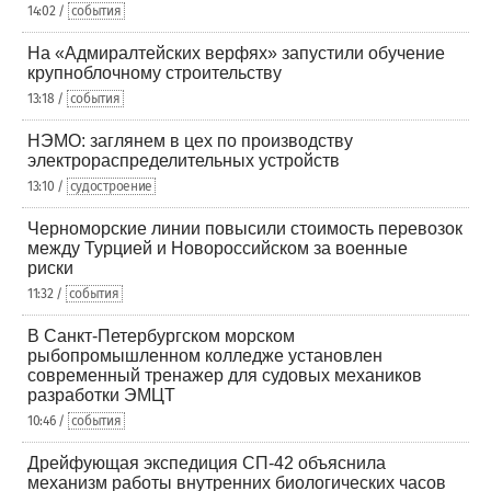
14:02 /
события
На «Адмиралтейских верфях» запустили обучение
крупноблочному строительству
13:18 /
события
НЭМО: заглянем в цех по производству
электрораспределительных устройств
13:10 /
судостроение
Черноморские линии повысили стоимость перевозок
между Турцией и Новороссийском за военные
риски
11:32 /
события
В Санкт-Петербургском морском
рыбопромышленном колледже установлен
современный тренажер для судовых механиков
разработки ЭМЦТ
10:46 /
события
Дрейфующая экспедиция СП-42 объяснила
механизм работы внутренних биологических часов