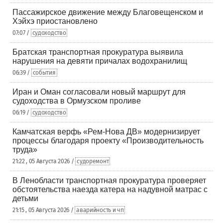
Пассажирское движение между Благовещенском и
Хэйхэ приостановлено
07:07 /
судоходство
Братская транспортная прокуратура выявила
нарушения на девяти причалах водохранилищ
06:39 /
события
Иран и Оман согласовали новый маршрут для
судоходства в Ормузском проливе
06:19 /
судоходство
Камчатская верфь «Рем-Нова ДВ» модернизирует
процессы благодаря проекту «Производительность
труда»
21:22 , 05 Августа 2026 /
судоремонт
В Ленобласти транспортная прокуратура проверяет
обстоятельства наезда катера на надувной матрас с
детьми
21:15 , 05 Августа 2026 /
аварийность и чп