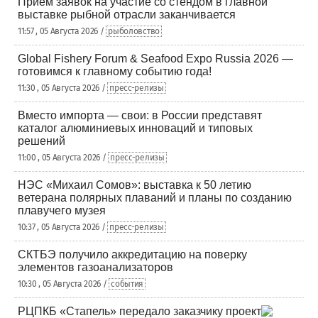
Приём заявок на участие со стендом в главной
выставке рыбной отрасли заканчивается
11:57 , 05 Августа 2026 /
рыболовство
Global Fishery Forum & Seafood Expo Russia 2026 —
готовимся к главному событию года!
11:30 , 05 Августа 2026 /
пресс-релизы
Вместо импорта — свои: в России представят
каталог алюминиевых инноваций и типовых
решений
11:00 , 05 Августа 2026 /
пресс-релизы
НЭС «Михаил Сомов»: выставка к 50 летию
ветерана полярных плаваний и планы по созданию
плавучего музея
10:37 , 05 Августа 2026 /
пресс-релизы
СКТБЭ получило аккредитацию на поверку
элементов газоанализаторов
10:30 , 05 Августа 2026 /
события
РЦПКБ «Стапель» передало заказчику проект