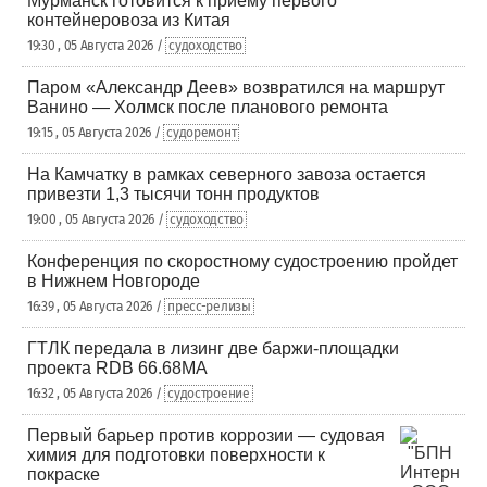
Мурманск готовится к приему первого
контейнеровоза из Китая
19:30 , 05 Августа 2026 /
судоходство
Паром «Александр Деев» возвратился на маршрут
Ванино — Холмск после планового ремонта
19:15 , 05 Августа 2026 /
судоремонт
На Камчатку в рамках северного завоза остается
привезти 1,3 тысячи тонн продуктов
19:00 , 05 Августа 2026 /
судоходство
Конференция по скоростному судостроению пройдет
в Нижнем Новгороде
16:39 , 05 Августа 2026 /
пресс-релизы
ГТЛК передала в лизинг две баржи-площадки
проекта RDB 66.68МА
16:32 , 05 Августа 2026 /
судостроение
Первый барьер против коррозии — судовая
химия для подготовки поверхности к
покраске