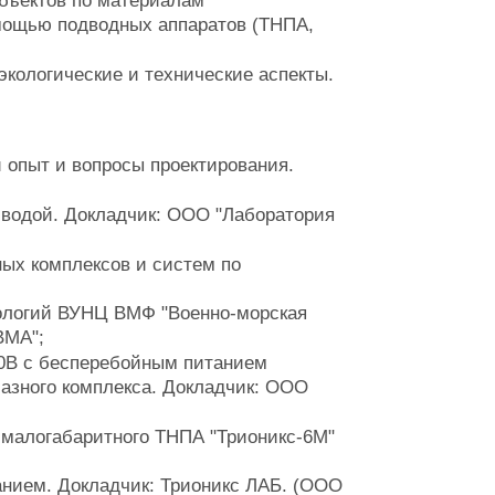
бъектов по материалам
мощью подводных аппаратов (ТНПА,
кологические и технические аспекты.
 опыт и вопросы проектирования.
 водой. Докладчик: ООО "Лаборатория
ных комплексов и систем по
ологий ВУНЦ ВМФ "Военно-морская
ВМА";
40B с бесперебойным питанием
лазного комплекса. Докладчик: ООО
малогабаритного ТНПА "Трионикс-6М"
нием. Докладчик: Трионикс ЛАБ. (ООО