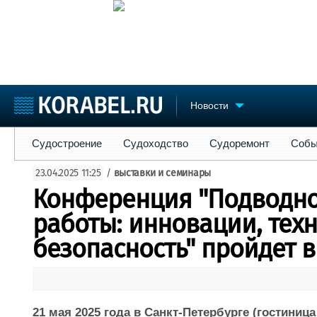
Новости
Судостроение
Судоходство
Судоремонт
События
Пре
Судостроение
Судоходство
Судоремонт
Собы
Судостроение
Торговая площадка
Конфере
23.04.2025 11:25
/
выставки и семинары
Пульс
Доска объявлений
Выставк
Конференция "Подводно
Новости
Продажа флота
Личност
Компании
Оборудование
Словарь
работы: инновации, тех
Репутация
Изделия
безопасность" пройдет в
Работа
Материалы
Крюинг
Услуги
Журнал
Реклама
21 мая 2025 года в Санкт-Петербурге (гостиница P