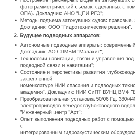
Построение трехмерных моделей затонувших о
фотограмметрический съемок, сделанных с по
ОПА). Докладчик: АНО "ЦПИ РГО";
Методы подъема затонувших судов: правовые, э
Докладчик: ООО "Гидротехнические решения".
2. Будущее подводных аппаратов:
Автономные подводные аппараты: современный
Докладчик: АО СПМБМ "Малахит";
Технологии навигации, связи и управления под
подводной связи и навигации";
Состояние и перспективы развития глубоковод
закрепленной
номенклатуре НИИ спасания и подводных техн
академия". Докладчик: НИИ СиПТ ВУНЦ ВМФ "
Преобразовательная установка 50/06 Гц, 380/4
электроприводов лебедок глубоководного водо
"Инженерный центр "Арт";
Опыт выполнения подводных работ с помощью 
с
интегрированным гидроакустическим оборудова