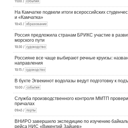
11:00 /
события
На Камчатке подвели итоги всероссийских студенче
и «Камчатка»
10:45 /
образование
Россия предложила странам БРИКС участие в разв
морского пути
10:30 /
судоходство
Россияне все чаще выбирают речные круизы: назв
направления
10:15 /
судоходство
В бухте Эгвекинот водолазы ведут подготовку к под
10:00 /
события
Служба производственного контроля ММТП провери
причалах
09:45 /
порты
ВНИРО завершило экспедицию по изучению байкальс
рейса НИС «Викентий Зайцев»