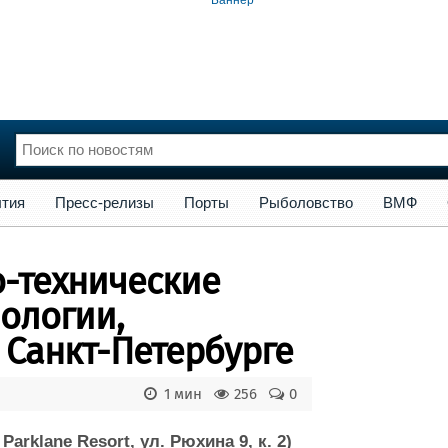
сс-релизы
Порты
Рыболовство
ВМФ
Образование
Яхт
тия
Пресс-релизы
Порты
Рыболовство
ВМФ
нции
Флот
и и семинары
Галерея флота
-технические
и
Форум
Отзывы
нологии,
Все службы
 Санкт-Петербурге
1 мин
256
0
arklane Resort, ул. Рюхина 9, к. 2)