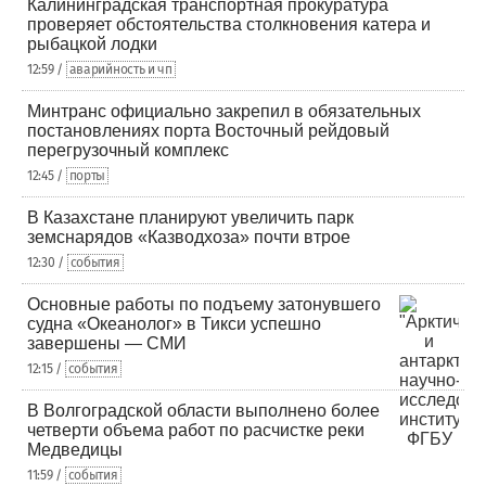
Калининградская транспортная прокуратура
проверяет обстоятельства столкновения катера и
рыбацкой лодки
12:59 /
аварийность и чп
Минтранс официально закрепил в обязательных
постановлениях порта Восточный рейдовый
перегрузочный комплекс
12:45 /
порты
В Казахстане планируют увеличить парк
земснарядов «Казводхоза» почти втрое
12:30 /
события
Основные работы по подъему затонувшего
судна «Океанолог» в Тикси успешно
завершены — СМИ
12:15 /
события
В Волгоградской области выполнено более
четверти объема работ по расчистке реки
Медведицы
11:59 /
события