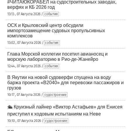
#ЧИТАЮКОРАБЕЛ на судостроительных заводах,
верфях и КБ 2026 год
13:13 , 07 Августа 2026 /
события
ОСК и Крыловский центр обсудили
импортозамещение судовых пропульсивных
комплексов
13:02 , 07 Августа 2026 /
события
Глава Морской коллегии посетил авианосец и
морскую лабораторию в Рио-де-Жанейро
12:44 , 07 Августа 2026 /
события
В Якутии на новой судоверфи спущена на воду
баржа проекта «В2040» для перевозки пассажиров и
грузов
10:17 , 07 Августа 2026 /
судостроение
🛳️ Круизный лайнер «Виктор Астафьев» для Енисея
приступил к ходовым испытаниям на Неве
10:10 , 07 Августа 2026 /
судостроение