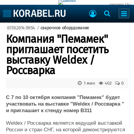
реклама 16+
Судостроение
07.10.2014 09:54
/
сварочное оборудование
Судоходство
Судоремонт
Компания "Пемамек"
События
Пресс-релизы
приглашает посетить
Порты
Рыболовство
выставку Weldex /
ВМФ
Образование
Россварка
Яхты и катера
Еще
1 мин
402
0
Судостроение
Торговая площадка
Пульс
Доска объявлений
С 7 по 10 октября компания "Пемамек" будет
Новости
Продажа флота
участвовать на выставке "Weldex / Россварка "
и приглашает к стенду номер B311
Компании
Оборудование
Репутация
Изделия
Weldex / Россварка является ведущей выставкой
Работа
Материалы
России и стран СНГ, на которой демонстрируются
Крюинг
Услуги