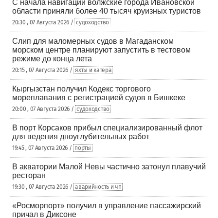
С начала навигации волжские города Ивановской
области приняли более 40 тысяч круизных туристов
20:30 , 07 Августа 2026 /
судоходство
Слип для маломерных судов в Магаданском
морском центре планируют запустить в тестовом
режиме до конца лета
20:15 , 07 Августа 2026 /
яхты и катера
Кыргызстан получил Кодекс торгового
мореплавания с регистрацией судов в Бишкеке
20:00 , 07 Августа 2026 /
судоходство
В порт Корсаков прибыл специализированный флот
для ведения дноуглубительных работ
19:45 , 07 Августа 2026 /
порты
В акватории Малой Невы частично затонул плавучий
ресторан
19:30 , 07 Августа 2026 /
аварийность и чп
«Росморпорт» получил в управление пассажирский
причал в Диксоне