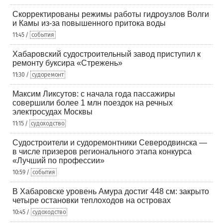
Скорректированы режимы работы гидроузлов Волги
и Камы из-за повышенного притока воды
11:45 /
события
Хабаровский судостроительный завод приступил к
ремонту буксира «Стрежень»
11:30 /
судоремонт
Максим Ликсутов: с начала года пассажиры
совершили более 1 млн поездок на речных
электросудах Москвы
11:15 /
судоходство
Судостроители и судоремонтники Северодвинска —
в числе призеров регионального этапа конкурса
«Лучший по профессии»
10:59 /
события
В Хабаровске уровень Амура достиг 448 см: закрыто
четыре остановки теплоходов на островах
10:45 /
судоходство