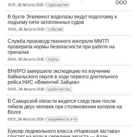
10:15 , 08 Августа 2026 /
судоходство
В бухте Эгвекинот водолазы ведут подготовку к
подъему пяти затопленных судов
10:00 , 08 Августа 2026 /
события
Служба производственного контроля ММТП
проверила нормы безопасности при работе на
причалах
09:45 , 08 Августа 2026 /
порты
ВНИРО завершило экспедицию по изучению
байкальского омуля в ходе первого длительного
рейса НИС «Викентий Зайцев»
09:30 , 08 Августа 2026 /
рыболовство
В Самарской области ведется следствие после
гибели двух человек при столкновении катеров на
Волге
09:15 , 08 Августа 2026 /
аварийность и чп
Буксир ледокольного класса «Нарвская застава»
спустят на воду в середине августа — Алан