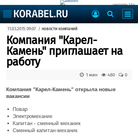
реклама 16+
Судостроение
11.03.2015 09:07
/
новости компаний
Судоходство
Судоремонт
Компания "Карел-
События
Пресс-релизы
Камень" приглашает на
Порты
Рыболовство
работу
ВМФ
Образование
Яхты и катера
1 мин
480
0
Еще
Компания "Карел-Камень" открыла новые
Судостроение
Торговая площадка
вакансии
Пульс
Доска объявлений
Новости
Продажа флота
Повар
Компании
Оборудование
Электромеханик
Репутация
Изделия
Капитан - сменный механик
Работа
Материалы
Сменный капитан-механик
Крюинг
Услуги