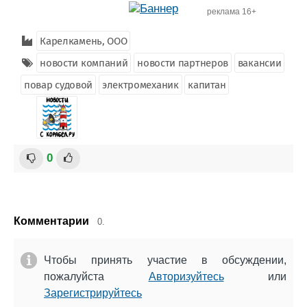
Журнал
реклама 16+
Реклама
Карелкамень, ООО
новости компаний
новости партнеров
вакансии
Конференции
Флот
повар судовой
электромеханик
капитан
Выставки и семинары
Галерея флота
Личности
Форум
Словарь
Отзывы
Все службы
0
Комментарии
0.
Чтобы принять участие в обсуждении,
пожалуйста
Авторизуйтесь
или
Зарегистрируйтесь