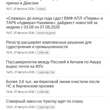
причал в Диксоне
16:17 , 07 Августа 2026 /
порты
«Севмаш» до конца года сдаст ВМФ АПЛ «Пермь» и
ТАРК «Адмирал Нахимов»: дайджест новостей за
неделю с 03.08 по 07.08.2026
15:37 , 07 Августа 2026 /
итоги недели
Регистр расширяет комплексные решения для
судостроения и промышленности
15:15 , 07 Августа 2026 /
события
Пассажиропоток между Россией и Китаем по Амуру
вырос почти на 40%
14:05 , 07 Августа 2026 /
судоходство
Более 3,6 тыс. км береговой линии очистили после
ЧС в Керченском проливе
13:46 , 07 Августа 2026 /
события
Северный завоз на Чукотку идет по плану
13:30 , 07 Августа 2026 /
судоходство