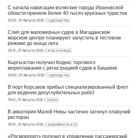
С начала навигации волжские города Ивановской
области приняли более 40 тысяч круизных туристов
20:30 , 07 Августа 2026 /
судоходство
Слип для маломерных судов в Магаданском
морском центре планируют запустить в тестовом
режиме до конца лета
20:15 , 07 Августа 2026 /
яхты и катера
Кыргызстан получил Кодекс торгового
мореплавания с регистрацией судов в Бишкеке
20:00 , 07 Августа 2026 /
судоходство
В порт Корсаков прибыл специализированный флот
для ведения дноуглубительных работ
19:45 , 07 Августа 2026 /
порты
В акватории Малой Невы частично затонул плавучий
ресторан
19:30 , 07 Августа 2026 /
аварийность и чп
«Росморпорт» получил в управление пассажирский