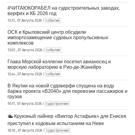
#ЧИТАЮКОРАБЕЛ на судостроительных заводах,
верфях и КБ 2026 год
13:13 , 07 Августа 2026 /
события
ОСК и Крыловский центр обсудили
импортозамещение судовых пропульсивных
комплексов
13:02 , 07 Августа 2026 /
события
Глава Морской коллегии посетил авианосец и
морскую лабораторию в Рио-де-Жанейро
12:44 , 07 Августа 2026 /
события
В Якутии на новой судоверфи спущена на воду
баржа проекта «В2040» для перевозки пассажиров и
грузов
10:17 , 07 Августа 2026 /
судостроение
🛳️ Круизный лайнер «Виктор Астафьев» для Енисея
приступил к ходовым испытаниям на Неве
10:10 , 07 Августа 2026 /
судостроение