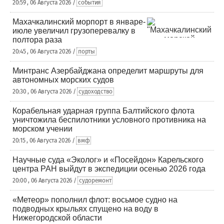
20:59 , 06 Августа 2026 /
события
Махачкалинский морпорт в январе-
июле увеличил грузоперевалку в
полтора раза
20:45 , 06 Августа 2026 /
порты
Минтранс Азербайджана определит маршруты для
автономных морских судов
20:30 , 06 Августа 2026 /
судоходство
Корабельная ударная группа Балтийского флота
уничтожила беспилотники условного противника на
морском учении
20:15 , 06 Августа 2026 /
вмф
Научные суда «Эколог» и «Посейдон» Карельского
центра РАН выйдут в экспедиции осенью 2026 года
20:00 , 06 Августа 2026 /
судоремонт
«Метеор» пополнил флот: восьмое судно на
подводных крыльях спущено на воду в
Нижегородской области