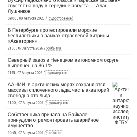
Буксир ледокольного класса «Нарвская застава»
спустят на воду в середине августа — Алан
Лушников
09:00 , 08 Августа 2026 /
судостроение
В Петербурге протестировали морские
беспилотники в рамках отраслевой витрины
«Акватория»
21:30 , 07 Августа 2026 /
события
Северный завоз в Ненецком автономном округе
выполнен на 86,1%
21:15 , 07 Августа 2026 /
судоходство
ААНИИ: в арктических морях сохраняются
массивы сплоченного льда, часть акваторий
свободна ото льда
21:00 , 07 Августа 2026 /
судоходство
Собственника причала на Байкале
принудили отремонтировать аварийное
имущество
20:45 , 07 Августа 2026 /
события