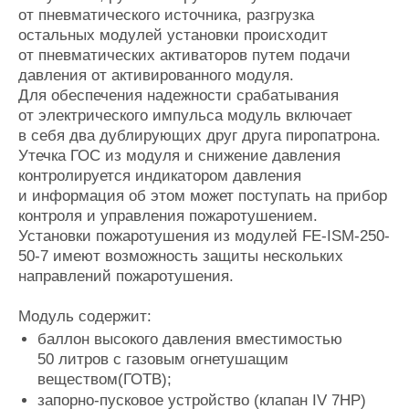
от пневматического источника, разгрузка
Журнал
остальных модулей установки происходит
Реклама
от пневматических активаторов путем подачи
давления от активированного модуля.
Конференции
Флот
Для обеспечения надежности срабатывания
от электрического импульса модуль включает
Выставки и семинары
Галерея флота
в себя два дублирующих друг друга пиропатрона.
Личности
Форум
Утечка ГОС из модуля и снижение давления
Словарь
Отзывы
контролируется индикатором давления
Все службы
и информация об этом может поступать на прибор
контроля и управления пожаротушением.
Установки пожаротушения из модулей FE-ISM-250-
50-7 имеют возможность защиты нескольких
направлений пожаротушения.
Модуль содержит:
баллон высокого давления вместимостью
50 литров с газовым огнетушащим
веществом(ГОТВ);
запорно-пусковое устройство (клапан IV 7НР)