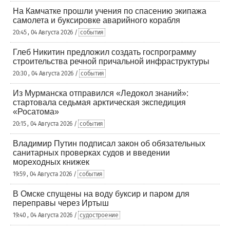
На Камчатке прошли учения по спасению экипажа
самолета и буксировке аварийного корабля
20:45 , 04 Августа 2026 /
события
Глеб Никитин предложил создать госпрограмму
строительства речной причальной инфраструктуры
20:30 , 04 Августа 2026 /
события
Из Мурманска отправился «Ледокол знаний»:
стартовала седьмая арктическая экспедиция
«Росатома»
20:15 , 04 Августа 2026 /
события
Владимир Путин подписал закон об обязательных
санитарных проверках судов и введении
мореходных книжек
19:59 , 04 Августа 2026 /
события
В Омске спущены на воду буксир и паром для
переправы через Иртыш
19:40 , 04 Августа 2026 /
судостроение