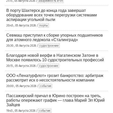
21:15 , 05 Августа 2026 /
аварийность и чп
В порту Шахтерск до конца года завершат
оборудование всех точек перегрузки системами
аспирации угольной пыли
20:45 , 05 Августа 2026 /
порты
Севмаш приступил к сборке упорных подшипников
для атомного ледокола «Сталинград»
20:30 , 05 Августа 2026 /
судостроение
Благодаря новой верфи в Нагатинском Затоне в
Москве появилось 10 судостроительных профессий
20:15 , 05 Августа 2026 /
судостроение
ООО «Ленатурфлот» грозит банкротство: арбитраж
рассмотрит иск о несостоятельности компании
20:00 , 05 Августа 2026 /
события
Пассажирский причал в Юрино построен на треть,
работы опережают график — глава Марий Эл Юрий
Зайцев
19:45 , 05 Августа 2026 /
события