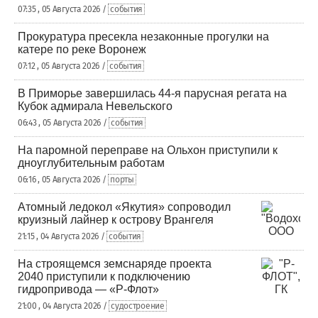
07:35 , 05 Августа 2026 /
события
Прокуратура пресекла незаконные прогулки на
катере по реке Воронеж
07:12 , 05 Августа 2026 /
события
В Приморье завершилась 44-я парусная регата на
Кубок адмирала Невельского
06:43 , 05 Августа 2026 /
события
На паромной переправе на Ольхон приступили к
дноуглубительным работам
06:16 , 05 Августа 2026 /
порты
Атомный ледокол «Якутия» сопроводил
круизный лайнер к острову Врангеля
21:15 , 04 Августа 2026 /
события
На строящемся земснаряде проекта
2040 приступили к подключению
гидропривода — «Р-Флот»
21:00 , 04 Августа 2026 /
судостроение