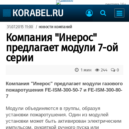
реклама 16+
Судостроение
31.07.2015 11:00
/
новости компаний
Судоходство
Судоремонт
Компания "Инерос"
События
Пресс-релизы
предлагает модули 7-ой
Порты
Рыболовство
серии
ВМФ
Образование
Яхты и катера
1 мин
244
0
Еще
Компания "Инерос" предлагает модули газового
Судостроение
Торговая площадка
пожаротушения FE-ISM-300-50-7 и FE-ISM-300-80-
Пульс
Доска объявлений
7
Новости
Продажа флота
Компании
Оборудование
Модули объединяются в группы, образуя
Репутация
Изделия
установки пожаротушения. Один из модулей
Работа
Материалы
установки может быть активирован электрическим
Крюинг
Услуги
импульсом, рукояткой ручного пуска или