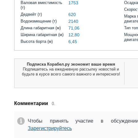
Валовая вместимость
1753
Осадка
(т)
Скорост
Дедвейт (т)
620
Марка 
Водоизмещение (т)
2140
двигат
Длина габаритная (м)
71,06
Тип то
Ширина габаритная (м)
12,80
Мощнос
двигат
Высота борта (м)
6,45
Подписка Корабел.ру экономит ваше время
Подпишитесь на ежедневную рассылку новостей и
будьте в курсе всего самого важного и интересного!
Комментарии
0.
Чтобы принять участие в обсужден
Зарегистрируйтесь