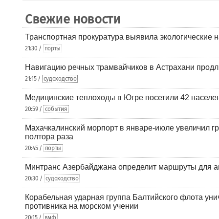
Свежие новости
Транспортная прокуратура выявила экологические 
21:30 /
порты
Навигацию речных трамвайчиков в Астрахани продл
21:15 /
судоходство
Медицинские теплоходы в Югре посетили 42 населен
20:59 /
события
Махачкалинский морпорт в январе-июле увеличил гр
полтора раза
20:45 /
порты
Минтранс Азербайджана определит маршруты для а
20:30 /
судоходство
Корабельная ударная группа Балтийского флота уни
противника на морском учении
20:15 /
вмф