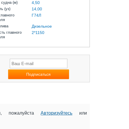
 судна (м)
4,50
ь (уз)
14,00
главного
Г74Л
еля
плива
Дизельное
ть главного
2*1150
еля
ии, пожалуйста
Авторизуйтесь
или