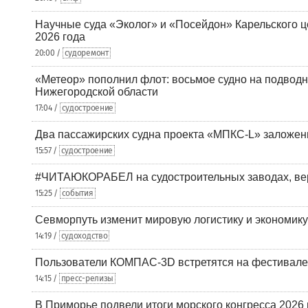
Научные суда «Эколог» и «Посейдон» Карельского 
2026 года
20:00 /
судоремонт
«Метеор» пополнил флот: восьмое судно на подводн
Нижегородской области
17:04 /
судостроение
Два пассажирских судна проекта «МПКС-L» заложе
15:57 /
судостроение
#ЧИТАЮКОРАБЕЛ на судостроительных заводах, вер
15:25 /
события
Севморпуть изменит мировую логистику и экономик
14:19 /
судоходство
Пользователи КОМПАС-3D встретятся на фестивале
14:15 /
пресс-релизы
В Приморье подвели итоги морского конгресса 2026 