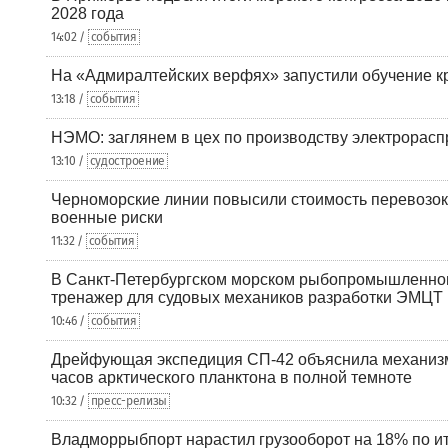
2028 года
14:02 /
события
На «Адмиралтейских верфях» запустили обучение к
13:18 /
события
НЭМО: заглянем в цех по производству электрорасп
13:10 /
судостроение
Черноморские линии повысили стоимость перевозок
военные риски
11:32 /
события
В Санкт-Петербургском морском рыбопромышленно
тренажер для судовых механиков разработки ЭМЦТ
10:46 /
события
Дрейфующая экспедиция СП-42 объяснила механизм
часов арктического планктона в полной темноте
10:32 /
пресс-релизы
Владморрыбпорт нарастил грузооборот на 18% по ит