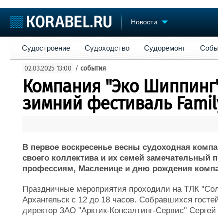
Новости
Судостроение
Судоходство
Судоремонт
События
Пре
Судостроение
Судоходство
Судоремонт
Собы
Судостроение
Торговая площадка
Конфере
02.03.2025 13:00
/
события
Пульс
Доска объявлений
Выставк
Компания "Эко Шиппинг
Новости
Продажа флота
Личност
Компании
Оборудование
Словарь
зимний фестиваль Family
Репутация
Изделия
Работа
Материалы
Крюинг
Услуги
Журнал
В первое воскресенье весны судоходная компа
Реклама
своего коллектива и их семей замечательный
профессиям, Масленице и дню рождения компа
Праздничные мероприятия проходили на ТЛК "Сол
Архангельск с 12 до 18 часов. Собравшихся гост
директор ЗАО "Арктик-Консалтинг-Сервис" Серге