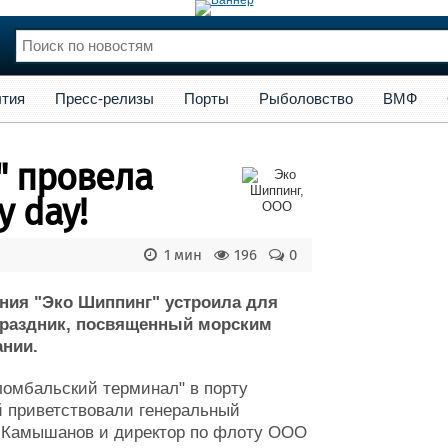
сс-релизы
Порты
Рыболовство
ВМФ
Образование
Яхт
тия
Пресс-релизы
Порты
Рыболовство
ВМФ
нции
Флот
и и семинары
Галерея флота
" провела
и
Форум
Отзывы
 day!
Все службы
1 мин
196
0
ния "Эко Шиппинг" устроила для
 праздник, посвященный морским
нии.
омбальский терминал" в порту
ей приветствовали генеральный
й Камышанов и директор по флоту ООО