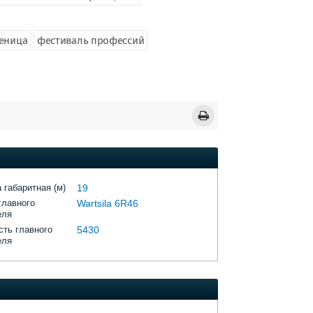
еница
фестиваль профессий
 габаритная (м)
19
главного
Wartsila 6R46
еля
ть главного
5430
еля