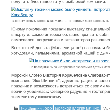
получить блестящее тату с эмблемой компании.
Выставку техники можно было увидеть, потрогать и даже раскрасить! 
Юному поколению показали выставку специально
в порту и, самое интересное, шанс проявить себя 
самосвалов, погрузчиков и экскаваторов разноцв
Всех гостей досыта (Масленица же!) накормили 
хот-догами, пельменями, ароматной кашей с дым
На празднике было интересно и взрослым и детям / Фото
Морской блогер Виктория Корабеловна благодари
компанию "Эко Шиппинг", администрацию и волон
праздник и возможность встретиться со своими ч
воочию убедилась: Северное радушие и гостепри
знаменитому кавказскому!
Эко Шиппинг, ООО
МОРСКОЙ БЛОГЕР №1, INC.
"Ар