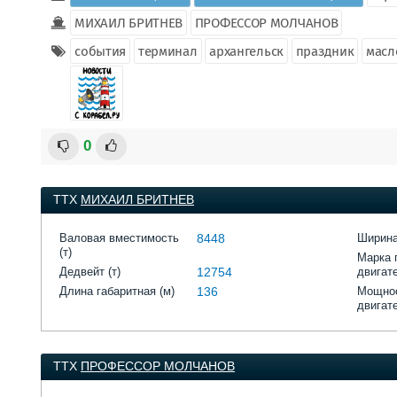
МИХАИЛ БРИТНЕВ
ПРОФЕССОР МОЛЧАНОВ
события
терминал
архангельск
праздник
масл
0
ТТХ
МИХАИЛ БРИТНЕВ
Валовая вместимость
8448
Ширина
(т)
Марка 
Дедвейт (т)
12754
двигат
Длина габаритная (м)
136
Мощнос
двигат
ТТХ
ПРОФЕССОР МОЛЧАНОВ