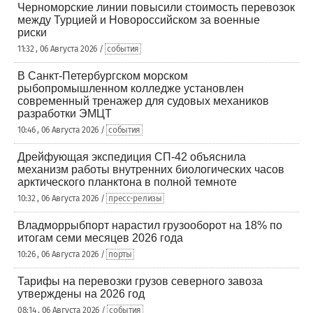
Черноморские линии повысили стоимость перевозок
между Турцией и Новороссийском за военные
риски
11:32 , 06 Августа 2026 /
события
В Санкт-Петербургском морском
рыбопромышленном колледже установлен
современный тренажер для судовых механиков
разработки ЭМЦТ
10:46 , 06 Августа 2026 /
события
Дрейфующая экспедиция СП-42 объяснила
механизм работы внутренних биологических часов
арктического планктона в полной темноте
10:32 , 06 Августа 2026 /
пресс-релизы
Владморрыбпорт нарастил грузооборот на 18% по
итогам семи месяцев 2026 года
10:26 , 06 Августа 2026 /
порты
Тарифы на перевозки грузов северного завоза
утверждены на 2026 год
08:14 , 06 Августа 2026 /
события