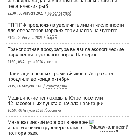
исследовала дальневосточные запасы крабов и
пелагических рыб
22:00 , 06 Августа 2026 /
рыболовство
ТПП РФ предложила увеличить лимит численности
для операторов морских терминалов на Чукотке
21:45 , 06 Августа 2026 /
порты
Транспортная прокуратура выявила экологические
нарушения в угольном порту Шахтерск
21:30 , 06 Августа 2026 /
порты
Навигацию речных трамвайчиков в Астрахани
продлили до конца октября
21:15 , 06 Августа 2026 /
судоходство
Медицинские теплоходы в Югре посетили
42 населенных пункта с начала навигации
20:59 , 06 Августа 2026 /
события
Махачкалинский морпорт в январе-
июле увеличил грузоперевалку в
полтора раза