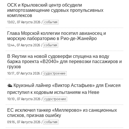
ОСК и Крыловский центр обсудили
импортозамещение судовых пропульсивных
комплексов
13:02 , 07 Августа 2026 /
события
Глава Морской коллегии посетил авианосец и
морскую лабораторию в Рио-де-Жанейро
12:44 , 07 Августа 2026 /
события
В Якутии на новой судоверфи спущена на воду
баржа проекта «В2040» для перевозки пассажиров и
грузов
10:17 , 07 Августа 2026 /
судостроение
🛳️ Круизный лайнер «Виктор Астафьев» для Енисея
приступил к ходовым испытаниям на Неве
10:10 , 07 Августа 2026 /
судостроение
ЕС исключил танкер «Миллерово» из санкционных
списков, признав ошибку
09:16 , 07 Августа 2026 /
события