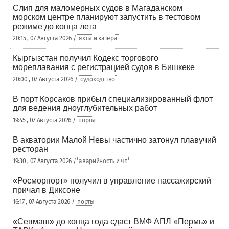
Слип для маломерных судов в Магаданском
морском центре планируют запустить в тестовом
режиме до конца лета
20:15 , 07 Августа 2026 /
яхты и катера
Кыргызстан получил Кодекс торгового
мореплавания с регистрацией судов в Бишкеке
20:00 , 07 Августа 2026 /
судоходство
В порт Корсаков прибыл специализированный флот
для ведения дноуглубительных работ
19:45 , 07 Августа 2026 /
порты
В акватории Малой Невы частично затонул плавучий
ресторан
19:30 , 07 Августа 2026 /
аварийность и чп
«Росморпорт» получил в управление пассажирский
причал в Диксоне
16:17 , 07 Августа 2026 /
порты
«Севмаш» до конца года сдаст ВМФ АПЛ «Пермь» и