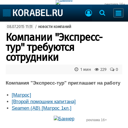
реклама 16+
Судостроение
08.07.2015 11:51
/
новости компаний
Судоходство
Судоремонт
Компании "Экспресс-
События
Пресс-релизы
тур" требуются
Порты
Рыболовство
сотрудники
ВМФ
Образование
Яхты и катера
1 мин
229
0
Еще
Компания "Экспресс-тур" приглашает на работу
Судостроение
Торговая площадка
Пульс
Доска объявлений
[Матрос]
Новости
Продажа флота
[Второй помощник капитана]
Компании
Оборудование
Seamen (AB) [Матрос 1кл.]
Репутация
Изделия
Работа
Материалы
реклама 16+
Крюинг
Услуги