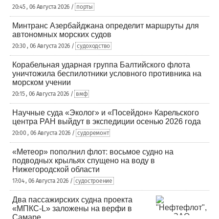
20:45 , 06 Августа 2026 /
порты
Минтранс Азербайджана определит маршруты для
автономных морских судов
20:30 , 06 Августа 2026 /
судоходство
Корабельная ударная группа Балтийского флота
уничтожила беспилотники условного противника на
морском учении
20:15 , 06 Августа 2026 /
вмф
Научные суда «Эколог» и «Посейдон» Карельского
центра РАН выйдут в экспедиции осенью 2026 года
20:00 , 06 Августа 2026 /
судоремонт
«Метеор» пополнил флот: восьмое судно на
подводных крыльях спущено на воду в
Нижегородской области
17:04 , 06 Августа 2026 /
судостроение
Два пассажирских судна проекта
«МПКС-L» заложены на верфи в
Самаре