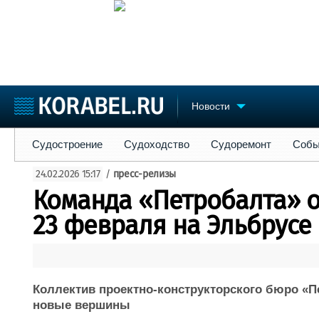
Новости
Судостроение
Судоходство
Судоремонт
События
Пре
Судостроение
Судоходство
Судоремонт
Собы
Судостроение
Торговая площадка
Конфере
24.02.2026 15:17
/
пресс-релизы
Пульс
Доска объявлений
Выставк
Команда «Петробалта» 
Новости
Продажа флота
Личност
Компании
Оборудование
Словарь
23 февраля на Эльбрусе
Репутация
Изделия
Работа
Материалы
Крюинг
Услуги
Журнал
Коллектив проектно-конструкторского бюро «П
Реклама
новые вершины