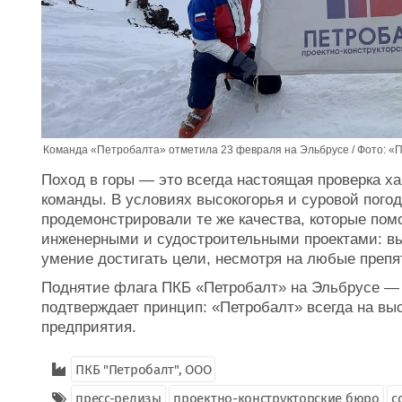
Команда «Петробалта» отметила 23 февраля на Эльбрусе / Фото: «
Поход в горы — это всегда настоящая проверка ха
команды. В условиях высокогорья и суровой пого
продемонстрировали те же качества, которые по
инженерными и судостроительными проектами: вы
умение достигать цели, несмотря на любые препя
Поднятие флага ПКБ «Петробалт» на Эльбрусе — 
подтверждает принцип: «Петробалт» всегда на вы
предприятия.
ПКБ "Петробалт", ООО
пресс-релизы
проектно-конструкторские бюро
с