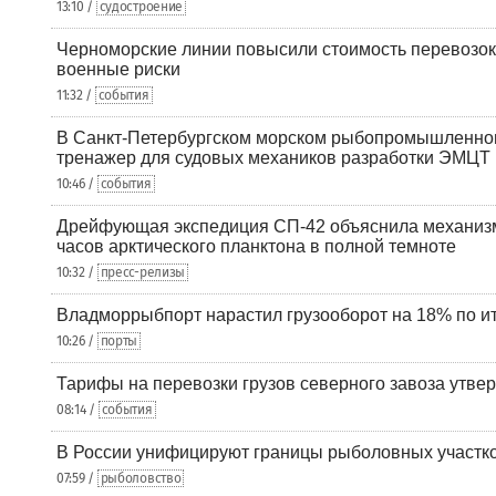
13:10 /
судостроение
Черноморские линии повысили стоимость перевозок
военные риски
11:32 /
события
В Санкт-Петербургском морском рыбопромышленно
тренажер для судовых механиков разработки ЭМЦТ
10:46 /
события
Дрейфующая экспедиция СП-42 объяснила механизм
часов арктического планктона в полной темноте
10:32 /
пресс-релизы
Владморрыбпорт нарастил грузооборот на 18% по ит
10:26 /
порты
Тарифы на перевозки грузов северного завоза утве
08:14 /
события
В России унифицируют границы рыболовных участк
07:59 /
рыболовство