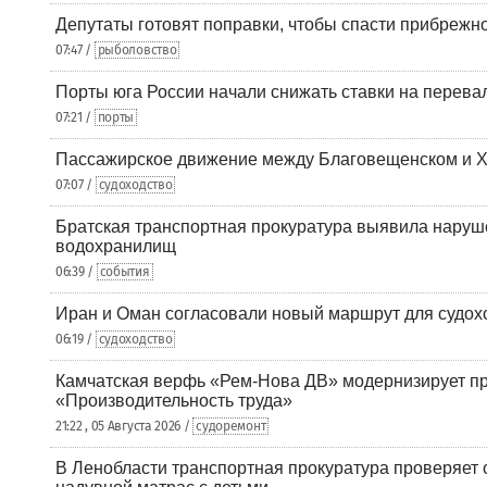
Депутаты готовят поправки, чтобы спасти прибрежн
07:47 /
рыболовство
Порты юга России начали снижать ставки на перевал
07:21 /
порты
Пассажирское движение между Благовещенском и Х
07:07 /
судоходство
Братская транспортная прокуратура выявила наруш
водохранилищ
06:39 /
события
Иран и Оман согласовали новый маршрут для судох
06:19 /
судоходство
Камчатская верфь «Рем-Нова ДВ» модернизирует пр
«Производительность труда»
21:22 , 05 Августа 2026 /
судоремонт
В Ленобласти транспортная прокуратура проверяет 