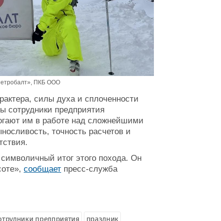
Петробалт», ПКБ ООО
рактера, силы духа и сплоченности
ды сотрудники предприятия
могают им в работе над сложнейшими
носливость, точность расчетов и
тствия.
символичный итог этого похода. Он
соте»,
сообщает
пресс-служба
отрудники предприятия
праздник