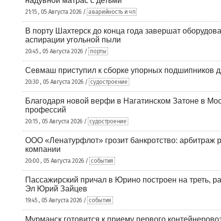
надувной матрас с детьми
21:15 , 05 Августа 2026 /
аварийность и чп
В порту Шахтерск до конца года завершат оборудова
аспирации угольной пыли
20:45 , 05 Августа 2026 /
порты
Севмаш приступил к сборке упорных подшипников д
20:30 , 05 Августа 2026 /
судостроение
Благодаря новой верфи в Нагатинском Затоне в Мос
профессий
20:15 , 05 Августа 2026 /
судостроение
ООО «Ленатурфлот» грозит банкротство: арбитраж р
компании
20:00 , 05 Августа 2026 /
события
Пассажирский причал в Юрино построен на треть, 
Эл Юрий Зайцев
19:45 , 05 Августа 2026 /
события
Мурманск готовится к приему первого контейнеровоз