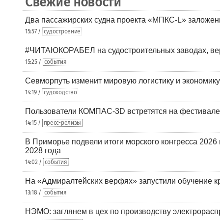
Свежие новости
Два пассажирских судна проекта «МПКС-L» заложе
15:57 /
судостроение
#ЧИТАЮКОРАБЕЛ на судостроительных заводах, вер
15:25 /
события
Севморпуть изменит мировую логистику и экономик
14:19 /
судоходство
Пользователи КОМПАС-3D встретятся на фестивале
14:15 /
пресс-релизы
В Приморье подвели итоги морского конгресса 2026 
2028 года
14:02 /
события
На «Адмиралтейских верфях» запустили обучение к
13:18 /
события
НЭМО: заглянем в цех по производству электрорасп