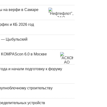
ны на верфи в Самаре
фях и КБ 2026 год
у — Цыбульский
 KOMPAScon 6.0 в Москве
года и начали подготовку к форуму
рупноблочному строительству
ределительных устройств