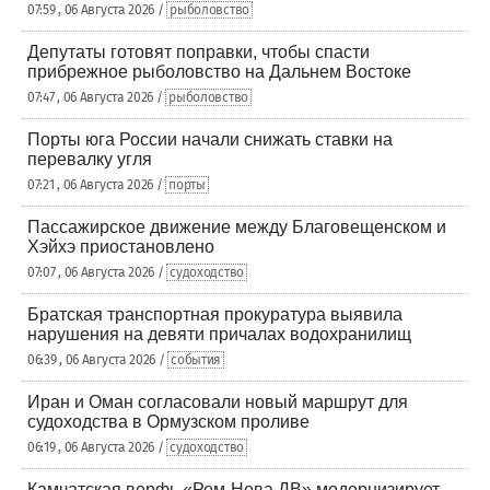
07:59 , 06 Августа 2026 /
рыболовство
Депутаты готовят поправки, чтобы спасти
прибрежное рыболовство на Дальнем Востоке
07:47 , 06 Августа 2026 /
рыболовство
Порты юга России начали снижать ставки на
перевалку угля
07:21 , 06 Августа 2026 /
порты
Пассажирское движение между Благовещенском и
Хэйхэ приостановлено
07:07 , 06 Августа 2026 /
судоходство
Братская транспортная прокуратура выявила
нарушения на девяти причалах водохранилищ
06:39 , 06 Августа 2026 /
события
Иран и Оман согласовали новый маршрут для
судоходства в Ормузском проливе
06:19 , 06 Августа 2026 /
судоходство
Камчатская верфь «Рем-Нова ДВ» модернизирует