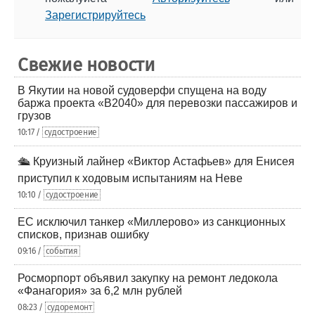
Зарегистрируйтесь
Свежие новости
В Якутии на новой судоверфи спущена на воду
баржа проекта «В2040» для перевозки пассажиров и
грузов
10:17 /
судостроение
🛳️ Круизный лайнер «Виктор Астафьев» для Енисея
приступил к ходовым испытаниям на Неве
10:10 /
судостроение
ЕС исключил танкер «Миллерово» из санкционных
списков, признав ошибку
09:16 /
события
Росморпорт объявил закупку на ремонт ледокола
«Фанагория» за 6,2 млн рублей
08:23 /
судоремонт