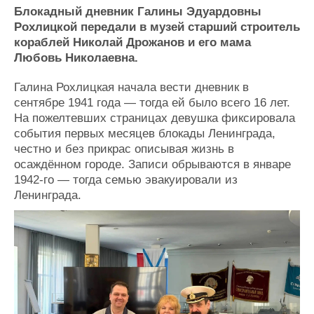
Новости
Продажа флота
Блокадный дневник Галины Эдуардовны
Компании
Оборудование
Рохлицкой передали в музей старший строитель
Репутация
Изделия
кораблей Николай Дрожанов и его мама
Работа
Материалы
Любовь Николаевна.
Крюинг
Услуги
Журнал
Галина Рохлицкая начала вести дневник в
Реклама
сентябре 1941 года — тогда ей было всего 16 лет.
На пожелтевших страницах девушка фиксировала
события первых месяцев блокады Ленинграда,
Конференции
Флот
честно и без прикрас описывая жизнь в
Выставки и семинары
Галерея флота
осаждённом городе. Записи обрываются в январе
Личности
Форум
1942‑го — тогда семью эвакуировали из
Ленинграда.
Словарь
Отзывы
Все службы