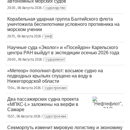
автономных морских судов
20:30 , 06 Августа 2026 /
судоходство
Корабельная ударная группа Балтийского флота
уничтожила беспилотники условного противника на
морском учении
20:15 , 06 Августа 2026 /
вмф
Научные суда «Эколог» и «Посейдон» Карельского
центра РАН выйдут в экспедиции осенью 2026 года
20:00 , 06 Августа 2026 /
судоремонт
«Метеор» пополнил флот: восьмое судно на
подводных крыльях спущено на воду в
Нижегородской области
17:04 , 06 Августа 2026 /
судостроение
Два пассажирских судна проекта
«МПКС-L» заложены на верфи в
Самаре
15:57 , 06 Августа 2026 /
судостроение
Севморпуть изменит мировую логистику и экономику