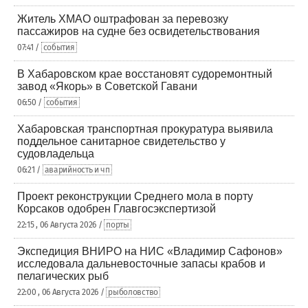
Житель ХМАО оштрафован за перевозку
пассажиров на судне без освидетельствования
07:41 /
события
В Хабаровском крае восстановят судоремонтный
завод «Якорь» в Советской Гавани
06:50 /
события
Хабаровская транспортная прокуратура выявила
поддельное санитарное свидетельство у
судовладельца
06:21 /
аварийность и чп
Проект реконструкции Среднего мола в порту
Корсаков одобрен Главгосэкспертизой
22:15 , 06 Августа 2026 /
порты
Экспедиция ВНИРО на НИС «Владимир Сафонов»
исследовала дальневосточные запасы крабов и
пелагических рыб
22:00 , 06 Августа 2026 /
рыболовство