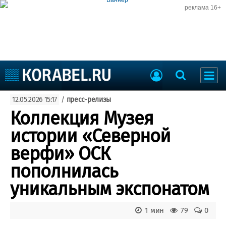
реклама 16+
Судостроение
12.05.2026 15:17
/
пресс-релизы
Судоходство
Судоремонт
Коллекция Музея
События
Пресс-релизы
истории «Северной
Порты
Рыболовство
верфи» ОСК
ВМФ
Образование
пополнилась
Яхты и катера
Еще
уникальным экспонатом
Судостроение
Торговая площадка
1 мин
79
0
Пульс
Доска объявлений