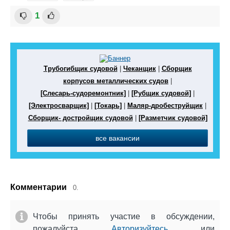
1
Трубогибщик судовой
|
Чеканщик
|
Сборщик
корпусов металлических судов
|
[Слесарь-судоремонтник]
|
[Рубщик судовой]
|
[Электросварщик]
|
[Токарь]
|
Маляр-дробеструйщик
|
Сборщик- достройщик судовой
|
[Разметчик судовой]
все вакансии
Комментарии
0.
Чтобы принять участие в обсуждении,
пожалуйста
Авторизуйтесь
или