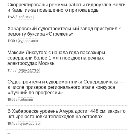
Скорректированы режимы работы гидроузлов Волги
и Камы из-за повышенного притока воды
11:45 /
события
Хабаровский судостроительный завод приступил к
ремонту буксира «Стрежень»
11:30 /
судоремонт
Максим Ликсутов: с начала года пассажиры
совершили более 1 млн поездок на речных
электросудах Москвы
11:15 /
судоходство
Судостроители и судоремонтники Северодвинска —
в числе призеров регионального этапа конкурса
«Лучший по профессии»
10:59 /
события
В Хабаровске уровень Амура достиг 448 см: закрыто
четыре остановки теплоходов на островах
10:45 /
судоходство