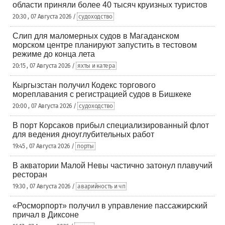
области приняли более 40 тысяч круизных туристов
20:30 , 07 Августа 2026 /
судоходство
Слип для маломерных судов в Магаданском
морском центре планируют запустить в тестовом
режиме до конца лета
20:15 , 07 Августа 2026 /
яхты и катера
Кыргызстан получил Кодекс торгового
мореплавания с регистрацией судов в Бишкеке
20:00 , 07 Августа 2026 /
судоходство
В порт Корсаков прибыл специализированный флот
для ведения дноуглубительных работ
19:45 , 07 Августа 2026 /
порты
В акватории Малой Невы частично затонул плавучий
ресторан
19:30 , 07 Августа 2026 /
аварийность и чп
«Росморпорт» получил в управление пассажирский
причал в Диксоне