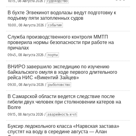
10:15 , 08 Августа 2026 /
судоходство
В бухте Эгвекинот водолазы ведут подготовку к
подъему пяти затопленных судов
10:00 , 08 Августа 2026 /
события
Служба производственного контроля ММТП
проверила нормы безопасности при работе на
причалах
09:45 , 08 Августа 2026 /
порты
ВНИРО завершило экспедицию по изучению
байкальского омуля в ходе первого длительного
рейса НИС «Викентий Зайцев»
09:30 , 08 Августа 2026 /
рыболовство
В Самарской области ведется следствие после
гибели двух человек при столкновении катеров на
Волге
09:15 , 08 Августа 2026 /
аварийность и чп
Буксир ледокольного класса «Нарвская застава»
спустят на воду в середине августа — Алан