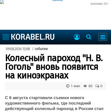
реклама 16+
Судостроение
09.08.2024 12:08
/
события
Судоходство
Судоремонт
Колесный пароход "Н. В.
События
Пресс-релизы
Гоголь" вновь появится
Порты
Рыболовство
на киноэкранах
ВМФ
Образование
Яхты и катера
1 мин
80
0
Еще
С 6 августа стартовали съемки нового
Судостроение
Торговая площадка
художественного фильма, где последний
Пульс
Доска объявлений
действующий колесный пароход в России стал