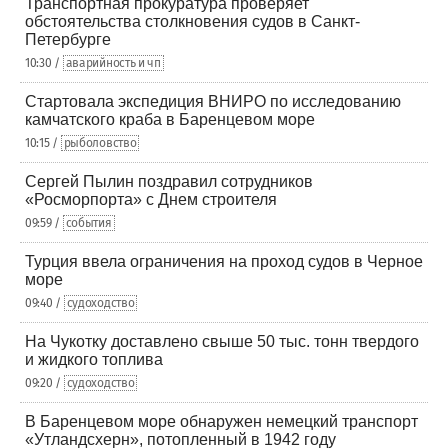
Транспортная прокуратура проверяет
обстоятельства столкновения судов в Санкт-
Петербурге
10:30 /
аварийность и чп
Стартовала экспедиция ВНИРО по исследованию
камчатского краба в Баренцевом море
10:15 /
рыболовство
Сергей Пылин поздравил сотрудников
«Росморпорта» с Днем строителя
09:59 /
события
Турция ввела ограничения на проход судов в Черное
море
09:40 /
судоходство
На Чукотку доставлено свыше 50 тыс. тонн твердого
и жидкого топлива
09:20 /
судоходство
В Баренцевом море обнаружен немецкий транспорт
«Утландсхерн», потопленный в 1942 году