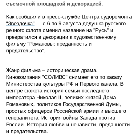
Новости
Продажа флота
съемочной площадкой и декорацией.
Компании
Оборудование
Репутация
Изделия
Как
сообщили в пресс-службе Центра судоремонта
Работа
Материалы
"Звездочка"
— с 6 по 9 августа дедушка русского
Крюинг
Услуги
речного флота сменил название на "Русь" и
превратился в декорации к художественному
Журнал
фильму "Романовы: преданность и
Реклама
предательство".
Конференции
Флот
Жанр фильма – историческая драма.
Выставки и семинары
Галерея флота
Кинокомпания "СОЛИВС" снимает его по заказу
Личности
Форум
Министерства культуры РФ и Первого канала. В
Словарь
Отзывы
центре сюжета история семьи последнего
Все службы
императора Николая II, великих князей Дома
Романовых, политиков Государственной Думы,
простых офицеров Российской армии и высшего
генералитета. История войны Запада против
России. История любви и ненависти, преданности
и предательства.