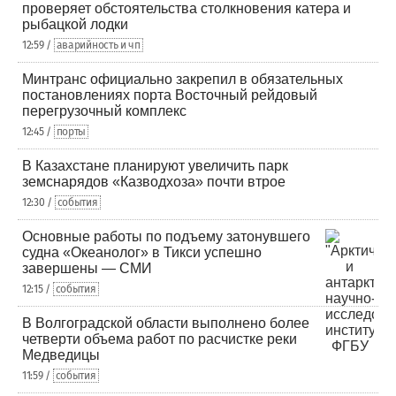
проверяет обстоятельства столкновения катера и
рыбацкой лодки
12:59 /
аварийность и чп
Минтранс официально закрепил в обязательных
постановлениях порта Восточный рейдовый
перегрузочный комплекс
12:45 /
порты
В Казахстане планируют увеличить парк
земснарядов «Казводхоза» почти втрое
12:30 /
события
Основные работы по подъему затонувшего
судна «Океанолог» в Тикси успешно
завершены — СМИ
12:15 /
события
В Волгоградской области выполнено более
четверти объема работ по расчистке реки
Медведицы
11:59 /
события