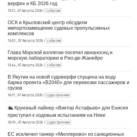
верфях и КБ 2026 год
13:13 , 07 Августа 2026 /
события
ОСК и Крыловский центр обсудили
импортозамещение судовых пропульсивных
комплексов
13:02 , 07 Августа 2026 /
события
Глава Морской коллегии посетил авианосец и
морскую лабораторию в Рио-де-Жанейро
12:44 , 07 Августа 2026 /
события
В Якутии на новой судоверфи спущена на воду
баржа проекта «В2040» для перевозки пассажиров и
грузов
10:17 , 07 Августа 2026 /
судостроение
🛳️ Круизный лайнер «Виктор Астафьев» для Енисея
приступил к ходовым испытаниям на Неве
10:10 , 07 Августа 2026 /
судостроение
ЕС исключил танкер «Миллерово» из санкционных