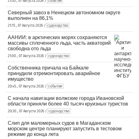
21:30 , 07 Августа 2026 /
события
Северный завоз в Ненецком автономном округе
выполнен на 86,1%
21:15 , 07 Августа 2026 /
судоходство
ААНИИ: в арктических морях сохраняются
массивы сплоченного льда, часть акваторий
свободна ото льда
21:00 , 07 Августа 2026 /
судоходство
Собственника причала на Байкале
принудили отремонтировать аварийное
имущество
20:45 , 07 Августа 2026 /
события
С начала навигации волжские города Ивановской
области приняли более 40 тысяч круизных туристов
20:30 , 07 Августа 2026 /
судоходство
Слип для маломерных судов в Магаданском
морском центре планируют запустить в тестовом
режиме до конца лета