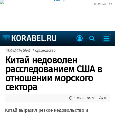
реклама 16+
Судостроение
18.04.2024 07:49
/
судоходство
Судоходство
Судоремонт
Китай недоволен
События
Пресс-релизы
расследованием США в
Порты
Рыболовство
отношении морского
ВМФ
Образование
сектора
Яхты и катера
Еще
1 мин
51
0
Судостроение
Торговая площадка
Пульс
Доска объявлений
Китай выразил резкое недовольство и