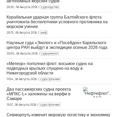
автономных морских судов
20:30 , 06 Августа 2026 /
судоходство
Корабельная ударная группа Балтийского флота
уничтожила беспилотники условного противника на
морском учении
20:15 , 06 Августа 2026 /
вмф
Научные суда «Эколог» и «Посейдон» Карельского
центра РАН выйдут в экспедиции осенью 2026 года
20:00 , 06 Августа 2026 /
судоремонт
«Метеор» пополнил флот: восьмое судно на
подводных крыльях спущено на воду в
Нижегородской области
17:04 , 06 Августа 2026 /
судостроение
Два пассажирских судна проекта
«МПКС-L» заложены на верфи в
Самаре
15:57 , 06 Августа 2026 /
судостроение
Севморпуть изменит мировую логистику и экономику