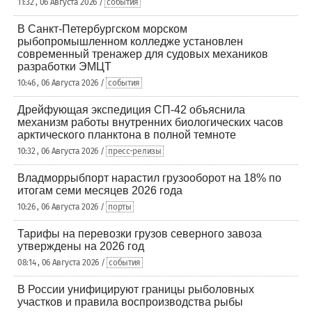
11:32 , 06 Августа 2026 /
события
В Санкт-Петербургском морском
рыбопромышленном колледже установлен
современный тренажер для судовых механиков
разработки ЭМЦТ
10:46 , 06 Августа 2026 /
события
Дрейфующая экспедиция СП-42 объяснила
механизм работы внутренних биологических часов
арктического планктона в полной темноте
10:32 , 06 Августа 2026 /
пресс-релизы
Владморрыбпорт нарастил грузооборот на 18% по
итогам семи месяцев 2026 года
10:26 , 06 Августа 2026 /
порты
Тарифы на перевозки грузов северного завоза
утверждены на 2026 год
08:14 , 06 Августа 2026 /
события
В России унифицируют границы рыболовных
участков и правила воспроизводства рыбы