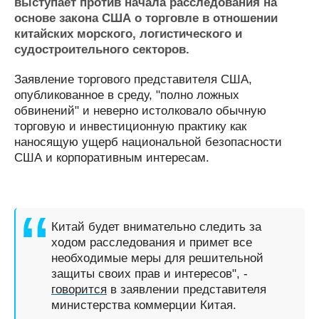
Новости
Продажа флота
выступает против начала расследования на
основе закона США о торговле в отношении
Компании
Оборудование
китайских морского, логистического и
Репутация
Изделия
судостроительного секторов.
Работа
Материалы
Крюинг
Услуги
Заявление торгового представителя США,
Журнал
опубликованное в среду, "полно ложных
Реклама
обвинений" и неверно истолковало обычную
торговую и инвестиционную практику как
наносящую ущерб национальной безопасности
Конференции
Флот
США и корпоративным интересам.
Выставки и семинары
Галерея флота
Личности
Форум
Словарь
Отзывы
Все службы
Китай будет внимательно следить за
ходом расследования и примет все
необходимые меры для решительной
защиты своих прав и интересов", -
говорится
в заявлении представителя
министерства коммерции Китая.