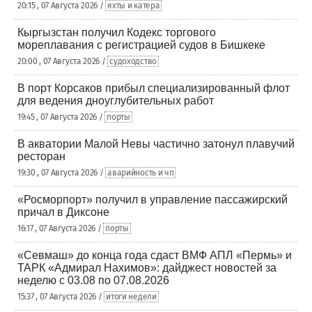
20:15 , 07 Августа 2026 /
яхты и катера
Кыргызстан получил Кодекс торгового
мореплавания с регистрацией судов в Бишкеке
20:00 , 07 Августа 2026 /
судоходство
В порт Корсаков прибыл специализированный флот
для ведения дноуглубительных работ
19:45 , 07 Августа 2026 /
порты
В акватории Малой Невы частично затонул плавучий
ресторан
19:30 , 07 Августа 2026 /
аварийность и чп
«Росморпорт» получил в управление пассажирский
причал в Диксоне
16:17 , 07 Августа 2026 /
порты
«Севмаш» до конца года сдаст ВМФ АПЛ «Пермь» и
ТАРК «Адмирал Нахимов»: дайджест новостей за
неделю с 03.08 по 07.08.2026
15:37 , 07 Августа 2026 /
итоги недели