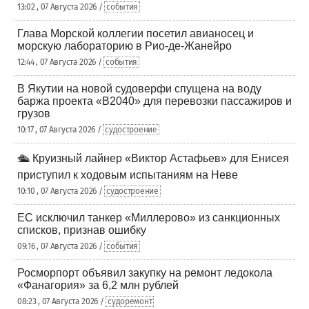
13:02 , 07 Августа 2026 /
события
Глава Морской коллегии посетил авианосец и
морскую лабораторию в Рио-де-Жанейро
12:44 , 07 Августа 2026 /
события
В Якутии на новой судоверфи спущена на воду
баржа проекта «В2040» для перевозки пассажиров и
грузов
10:17 , 07 Августа 2026 /
судостроение
🛳️ Круизный лайнер «Виктор Астафьев» для Енисея
приступил к ходовым испытаниям на Неве
10:10 , 07 Августа 2026 /
судостроение
ЕС исключил танкер «Миллерово» из санкционных
списков, признав ошибку
09:16 , 07 Августа 2026 /
события
Росморпорт объявил закупку на ремонт ледокола
«Фанагория» за 6,2 млн рублей
08:23 , 07 Августа 2026 /
судоремонт