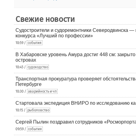
Свежие новости
Судостроители и судоремонтники Северодвинска — в
конкурса «Лучший по профессии»
10:59 /
события
В Хабаровске уровень Амура достиг 448 см: закрыто
островах
10:45 /
судоходство
Транспортная прокуратура проверяет обстоятельства
Петербурге
10:30 /
аварийность и чп
Стартовала экспедиция ВНИРО по исследованию ка
10:15 /
рыболовство
Сергей Пылин поздравил сотрудников «Росморпорта
09:59 /
события