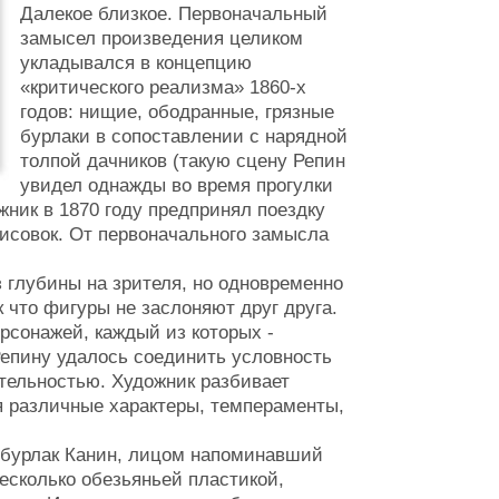
Далекое близкое. Первоначальный
замысел произведения целиком
укладывался в концепцию
«критического реализма» 1860-х
годов: нищие, ободранные, грязные
бурлаки в сопоставлении с нарядной
толпой дачников (такую сцену Репин
увидел однажды во время прогулки
жник в 1870 году предпринял поездку
рисовок. От первоначального замысла
з глубины на зрителя, но одновременно
 что фигуры не заслоняют друг друга.
рсонажей, каждый из которых -
Репину удалось соединить условность
тельностью. Художник разбивает
яя различные характеры, темпераменты,
е бурлак Канин, лицом напоминавший
есколько обезьяньей пластикой,