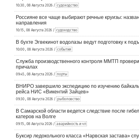
10:30 , 08 Августа 2026 /
судоходство
Россияне все чаще выбирают речные круизы: назв
направления
10:15 , 08 Августа 2026 /
судоходство
В бухте Эгвекинот водолазы ведут подготовку к под
10:00 , 08 Августа 2026 /
события
Служба производственного контроля ММТП провери
причалах
09:45 , 08 Августа 2026 /
порты
ВНИРО завершило экспедицию по изучению байкальс
рейса НИС «Викентий Зайцев»
09:30 , 08 Августа 2026 /
рыболовство
В Самарской области ведется следствие после гибел
катеров на Волге
09:15 , 08 Августа 2026 /
аварийность и чп
Буксир ледокольного класса «Нарвская застава» спу