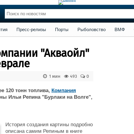
сс-релизы
Порты
Рыболовство
ВМФ
Образование
Яхт
тия
Пресс-релизы
Порты
Рыболовство
ВМФ
нции
Флот
и и семинары
Галерея флота
омпании "Акваойл"
и
Форум
Отзывы
еврале
Все службы
1 мин
493
0
е 120 тонн топлива
,
Компания
ны Ильи Репина "Бурлаки на Волге",
История создания картины подробно
описана самим Репиным в книге