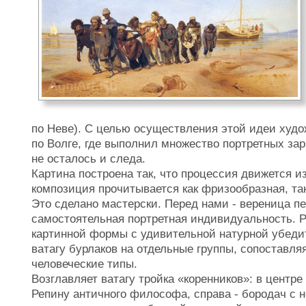
по Неве). С целью осуществления этой идеи худо
по Волге, где выполнил множество портретных за
не осталось и следа.
Картина построена так, что процессия движется и
композиция прочитывается как фризообразная, так
Это сделано мастерски. Перед нами - вереница пе
самостоятельная портретная индивидуальность. 
картинной формы с удивительной натурной убеди
ватагу бурлаков на отдельные группы, сопоставл
человеческие типы.
Возглавляет ватагу тройка «коренников»: в центр
Репину античного философа, справа - бородач с н