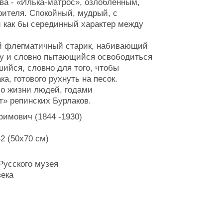
ва - «Илька-матрос», озлобленным,
ителя. Спокойный, мудрый, с
 как бы серединный характер между
ий флегматичный старик, набивающий
уду и словно пытающийся освободиться
ийся, словно для того, чтобы
а, готового рухнуть на песок.
 о жизни людей, годами
» репинских Бурлаков.
имович (1844 -1930)
2 (50х70 см)
Русского музея
века