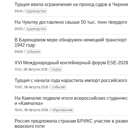
Турция ввела ограничения на проход судов в Черно
09:40 /
судоходство
На Чукотку доставлено свыше 50 тыс. тонн твердого
09:20 /
судоходство
В Баренцевом море обнаружен немецкий транспорт 
1942 году
09:00 /
события
XVI Международный контейнерный форум ESE-2026
17:43 , 08 Августа 2026 /
порты
Турция с начала года нарастила импорт российского
11:00 , 08 Августа 2026 /
события
На Камчатке подвели итоги всероссийских студенче
и «Камчатка»
10:45 , 08 Августа 2026 /
образование
Россия предложила странам БРИКС участие в разв
морского пути