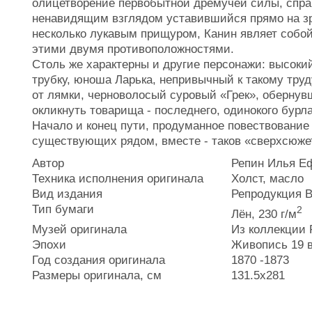
олицетворение первобытной дремучей силы, спра
ненавидящим взглядом уставившийся прямо на зр
несколько лукавым прищуром, Канин являет собой
этими двумя противоположностями.
Столь же характерны и другие персонажи: высок
трубку, юноша Ларька, непривычный к такому тр
от лямки, черноволосый суровый «Грек», обернувш
окликнуть товарища - последнего, одинокого бурлак
Начало и конец пути, продуманное повествование
существующих рядом, вместе - таков «сверхсюжет
Автор
Репин Илья Еф
Техника исполнения оригинала
Холст, масло
Вид издания
Репродукция B
Тип бумаги
2
Лён, 230 г/м
Музей оригинала
Из коллекции 
Эпохи
Живопись 19 
Год создания оригинала
1870 -1873
Размеры оригинала, см
131.5x281