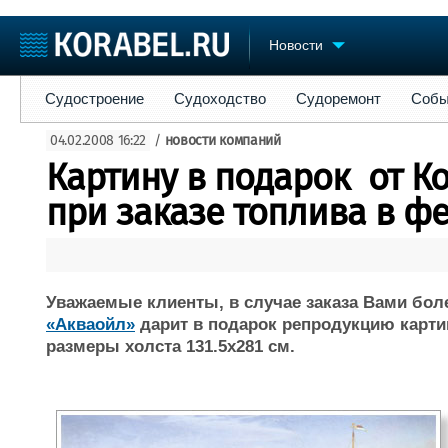
Новости
Судостроение
Судоходство
Судоремонт
События
Пре
Судостроение
Судоходство
Судоремонт
Собы
Судостроение
Торговая площадка
Конфере
04.02.2008 16:22
/
новости компаний
Пульс
Доска объявлений
Выставк
Картину в подарок от К
Новости
Продажа флота
Личност
Компании
Оборудование
Словарь
при заказе топлива в ф
Репутация
Изделия
Работа
Материалы
Крюинг
Услуги
Журнал
Уважаемые клиенты, в случае заказа Вами боле
Реклама
«Акваойл»
дарит
в подарок репродукцию карти
размеры холста 131.5x281 см.