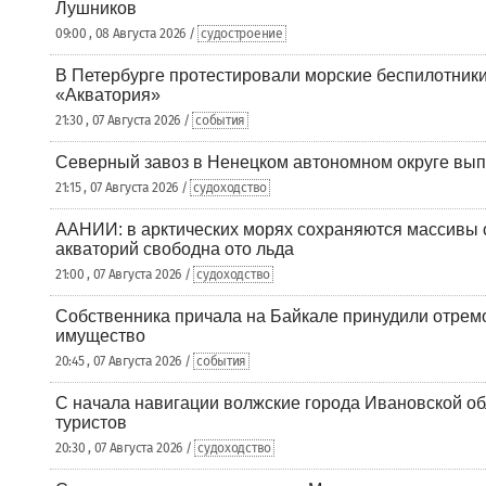
Лушников
09:00 , 08 Августа 2026 /
судостроение
В Петербурге протестировали морские беспилотники
«Акватория»
21:30 , 07 Августа 2026 /
события
Северный завоз в Ненецком автономном округе вып
21:15 , 07 Августа 2026 /
судоходство
ААНИИ: в арктических морях сохраняются массивы с
акваторий свободна ото льда
21:00 , 07 Августа 2026 /
судоходство
Собственника причала на Байкале принудили отрем
имущество
20:45 , 07 Августа 2026 /
события
С начала навигации волжские города Ивановской об
туристов
20:30 , 07 Августа 2026 /
судоходство