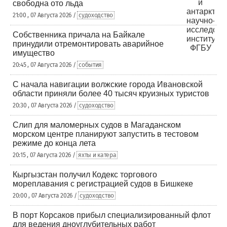
свободна ото льда
21:00 , 07 Августа 2026 /
судоходство
Собственника причала на Байкале
принудили отремонтировать аварийное
имущество
20:45 , 07 Августа 2026 /
события
С начала навигации волжские города Ивановской
области приняли более 40 тысяч круизных туристов
20:30 , 07 Августа 2026 /
судоходство
Слип для маломерных судов в Магаданском
морском центре планируют запустить в тестовом
режиме до конца лета
20:15 , 07 Августа 2026 /
яхты и катера
Кыргызстан получил Кодекс торгового
мореплавания с регистрацией судов в Бишкеке
20:00 , 07 Августа 2026 /
судоходство
В порт Корсаков прибыл специализированный флот
для ведения дноуглубительных работ