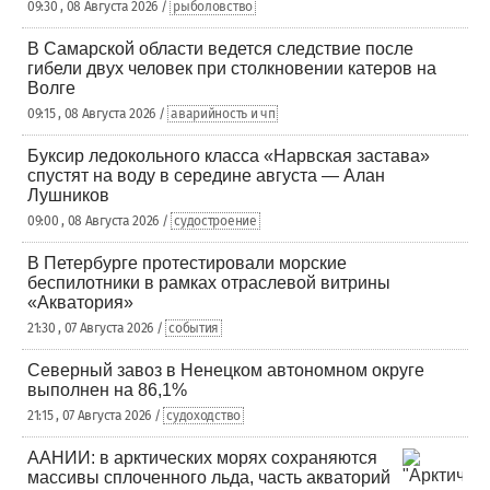
09:30 , 08 Августа 2026 /
рыболовство
В Самарской области ведется следствие после
гибели двух человек при столкновении катеров на
Волге
09:15 , 08 Августа 2026 /
аварийность и чп
Буксир ледокольного класса «Нарвская застава»
спустят на воду в середине августа — Алан
Лушников
09:00 , 08 Августа 2026 /
судостроение
В Петербурге протестировали морские
беспилотники в рамках отраслевой витрины
«Акватория»
21:30 , 07 Августа 2026 /
события
Северный завоз в Ненецком автономном округе
выполнен на 86,1%
21:15 , 07 Августа 2026 /
судоходство
ААНИИ: в арктических морях сохраняются
массивы сплоченного льда, часть акваторий