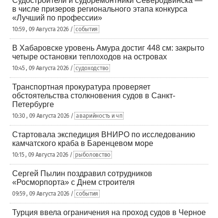
Судостроители и судоремонтники Северодвинска —
в числе призеров регионального этапа конкурса
«Лучший по профессии»
10:59 , 09 Августа 2026 /
события
В Хабаровске уровень Амура достиг 448 см: закрыто
четыре остановки теплоходов на островах
10:45 , 09 Августа 2026 /
судоходство
Транспортная прокуратура проверяет
обстоятельства столкновения судов в Санкт-
Петербурге
10:30 , 09 Августа 2026 /
аварийность и чп
Стартовала экспедиция ВНИРО по исследованию
камчатского краба в Баренцевом море
10:15 , 09 Августа 2026 /
рыболовство
Сергей Пылин поздравил сотрудников
«Росморпорта» с Днем строителя
09:59 , 09 Августа 2026 /
события
Турция ввела ограничения на проход судов в Черное