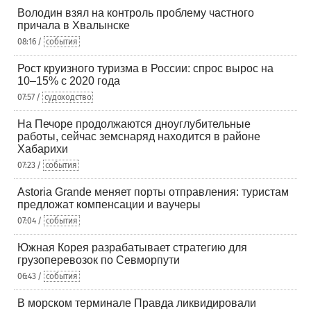
Володин взял на контроль проблему частного
причала в Хвалынске
08:16 /
события
Рост круизного туризма в России: спрос вырос на
10–15% с 2020 года
07:57 /
судоходство
На Печоре продолжаются дноуглубительные
работы, сейчас земснаряд находится в районе
Хабарихи
07:23 /
события
Astoria Grande меняет порты отправления: туристам
предложат компенсации и ваучеры
07:04 /
события
Южная Корея разрабатывает стратегию для
грузоперевозок по Севморпути
06:43 /
события
В морском терминале Правда ликвидировали