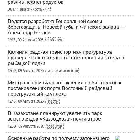
разлив нефтепродуктов
06:17 /
аварийность и чп
Ведется разработка Генеральной схемы
берегозащиты Невской губы и Финского залива —
Александр Беглов
13:15 , 09 Августа 2026 /
события
Калининградская транспортная прокуратура
проверяет обстоятельства столкновения катера и
рыбацкой лодки
12:59 , 09 Августа 2026 /
аварийность и чп
Минтранс официально закрепил в обязательных
постановлениях порта Восточный рейдовый
перегрузочный комплекс
12:45 , 09 Августа 2026 /
порты
В Казахстане планируют увеличить парк
земснарядов «Казводхоза» почти втрое
12:30 , 09 Августа 2026 /
события
Основные работы по подъему затонувшего