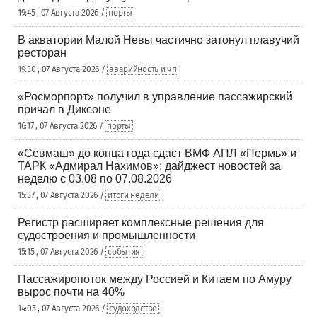
19:45 , 07 Августа 2026 /
порты
В акватории Малой Невы частично затонул плавучий
ресторан
19:30 , 07 Августа 2026 /
аварийность и чп
«Росморпорт» получил в управление пассажирский
причал в Диксоне
16:17 , 07 Августа 2026 /
порты
«Севмаш» до конца года сдаст ВМФ АПЛ «Пермь» и
ТАРК «Адмирал Нахимов»: дайджест новостей за
неделю с 03.08 по 07.08.2026
15:37 , 07 Августа 2026 /
итоги недели
Регистр расширяет комплексные решения для
судостроения и промышленности
15:15 , 07 Августа 2026 /
события
Пассажиропоток между Россией и Китаем по Амуру
вырос почти на 40%
14:05 , 07 Августа 2026 /
судоходство