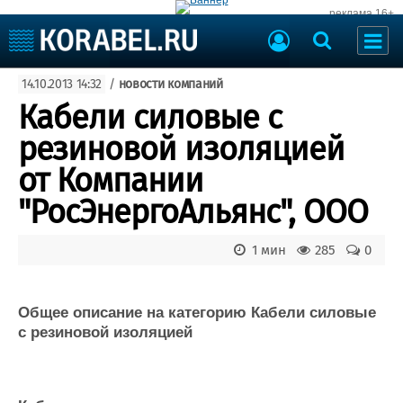
реклама 16+
Судостроение
14.10.2013 14:32
/
новости компаний
Судоходство
Судоремонт
Кабели силовые с
События
Пресс-релизы
резиновой изоляцией
Порты
Рыболовство
от Компании
ВМФ
Образование
"РосЭнергоАльянс", ООО
Яхты и катера
Еще
1 мин
285
0
Судостроение
Торговая площадка
Пульс
Доска объявлений
Новости
Продажа флота
Общее описание на категорию Кабели силовые
с резиновой изоляцией
Компании
Оборудование
Репутация
Изделия
Работа
Материалы
Крюинг
Услуги