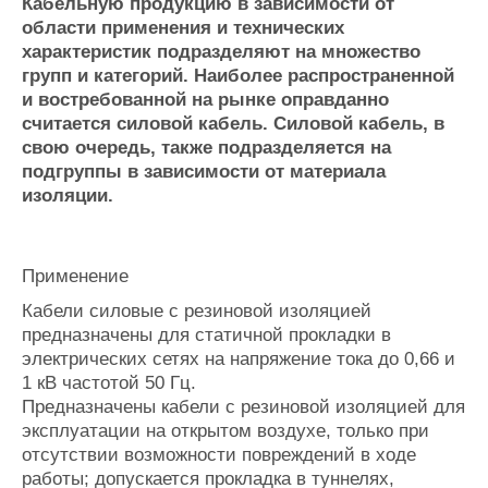
Кабельную продукцию в зависимости от
Журнал
области применения и технических
Реклама
характеристик подразделяют на множество
групп и категорий. Наиболее распространенной
и востребованной на рынке оправданно
Конференции
Флот
считается силовой кабель. Силовой кабель, в
Выставки и семинары
Галерея флота
свою очередь, также подразделяется на
Личности
Форум
подгруппы в зависимости от материала
Словарь
Отзывы
изоляции.
Все службы
Применение
Кабели силовые с резиновой изоляцией
предназначены для статичной прокладки в
электрических сетях на напряжение тока до 0,66 и
1 кВ частотой 50 Гц.
Предназначены кабели с резиновой изоляцией для
эксплуатации на открытом воздухе, только при
отсутствии возможности повреждений в ходе
работы; допускается прокладка в туннелях,