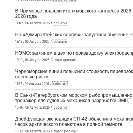
В Приморье подвели итоги морского конгресса 2026 
2028 года
14:02 , 06 Августа 2026 /
события
На «Адмиралтейских верфях» запустили обучение к
13:18 , 06 Августа 2026 /
события
НЭМО: заглянем в цех по производству электрорасп
13:10 , 06 Августа 2026 /
судостроение
Черноморские линии повысили стоимость перевозок
военные риски
11:32 , 06 Августа 2026 /
события
В Санкт-Петербургском морском рыбопромышленно
тренажер для судовых механиков разработки ЭМЦТ
10:46 , 06 Августа 2026 /
события
Дрейфующая экспедиция СП-42 объяснила механизм
часов арктического планктона в полной темноте
10:32 , 06 Августа 2026 /
пресс-релизы