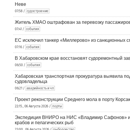
Неве
07:58 /
судостроение
Житель ХМАО оштрафован за перевозку пассажиров 
07:41 /
события
ЕС исключил танкер «Миллерово» из санкционных с
07:16 /
события
В Хабаровском крае восстановят судоремонтный за
06:50 /
события
Хабаровская транспортная прокуратура выявила по
судовладельца
06:21 /
аварийность и чп
Проект реконструкции Среднего мола в порту Корса
22:15 , 06 Августа 2026 /
порты
Экспедиция ВНИРО на НИС «Владимир Сафонов» и
крабов и пелагических рыб
22:00 , 06 Августа 2026 /
рыболовство