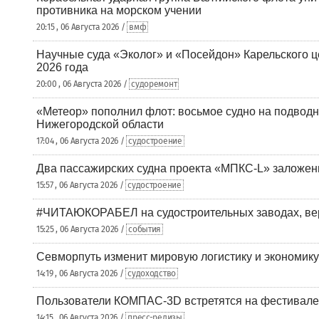
противника на морском учении
20:15 , 06 Августа 2026 /
вмф
Научные суда «Эколог» и «Посейдон» Карельского 
2026 года
20:00 , 06 Августа 2026 /
судоремонт
«Метеор» пополнил флот: восьмое судно на подводн
Нижегородской области
17:04 , 06 Августа 2026 /
судостроение
Два пассажирских судна проекта «МПКС-L» заложе
15:57 , 06 Августа 2026 /
судостроение
#ЧИТАЮКОРАБЕЛ на судостроительных заводах, вер
15:25 , 06 Августа 2026 /
события
Севморпуть изменит мировую логистику и экономик
14:19 , 06 Августа 2026 /
судоходство
Пользователи КОМПАС-3D встретятся на фестивале
14:15 , 06 Августа 2026 /
пресс-релизы