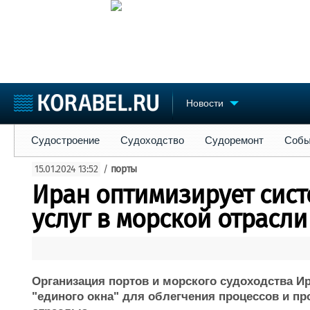
Новости
Судостроение
Судоходство
Судоремонт
События
Пре
Судостроение
Судоходство
Судоремонт
Собы
Судостроение
Торговая площадка
Конфере
15.01.2024 13:52
/
порты
Пульс
Доска объявлений
Выставк
Иран оптимизирует сист
Новости
Продажа флота
Личност
Компании
Оборудование
Словарь
услуг в морской отрасли
Репутация
Изделия
Работа
Материалы
Крюинг
Услуги
Журнал
Организация портов и морского судоходства Ир
Реклама
"единого окна" для облегчения процессов и пр