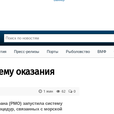
сс-релизы
Порты
Рыболовство
ВМФ
Образование
Яхт
тия
Пресс-релизы
Порты
Рыболовство
ВМФ
нции
Флот
и и семинары
Галерея флота
ему оказания
и
Форум
Отзывы
Все службы
1 мин
62
0
ана (PMO) запустила систему
оцедур, связанных с морской