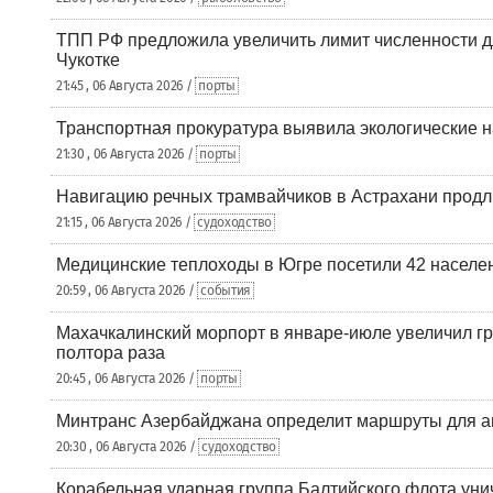
ТПП РФ предложила увеличить лимит численности д
Чукотке
21:45 , 06 Августа 2026 /
порты
Транспортная прокуратура выявила экологические 
21:30 , 06 Августа 2026 /
порты
Навигацию речных трамвайчиков в Астрахани продл
21:15 , 06 Августа 2026 /
судоходство
Медицинские теплоходы в Югре посетили 42 населен
20:59 , 06 Августа 2026 /
события
Махачкалинский морпорт в январе-июле увеличил гр
полтора раза
20:45 , 06 Августа 2026 /
порты
Минтранс Азербайджана определит маршруты для а
20:30 , 06 Августа 2026 /
судоходство
Корабельная ударная группа Балтийского флота уни