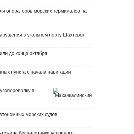
ля операторов морских терминалов на
нарушения в угольном порту Шахтерск
или до конца октября
ных пункта с начала навигации
узоперевалку в
втономных морских судов
чтожила беспилотники условного