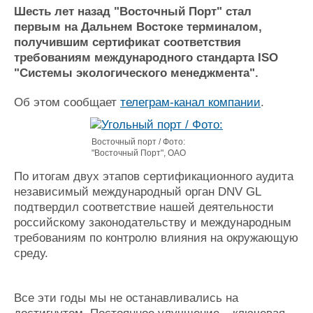
Новости
Продажа флота
Шесть лет назад "Восточный Порт" стал
Компании
Оборудование
первым на Дальнем Востоке терминалом,
Репутация
Изделия
получившим сертификат соответствия
Работа
Материалы
требованиям международного стандарта ISO
Крюинг
Услуги
"Системы экологического менеджмента".
Журнал
Реклама
Об этом сообщает
телеграм-канал компании
.
Восточный порт / Фото:
Конференции
Флот
"Восточный Порт", ОАО
Выставки и семинары
Галерея флота
По итогам двух этапов сертификационного аудита
Личности
Форум
независимый международный орган DNV GL
Словарь
Отзывы
подтвердил соответствие нашей деятельности
Все службы
российскому законодательству и международным
требованиям по контролю влияния на окружающую
среду.
Все эти годы мы не останавливались на