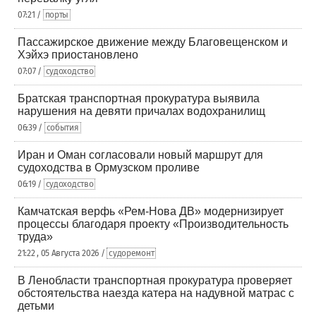
07:21 /
порты
Пассажирское движение между Благовещенском и
Хэйхэ приостановлено
07:07 /
судоходство
Братская транспортная прокуратура выявила
нарушения на девяти причалах водохранилищ
06:39 /
события
Иран и Оман согласовали новый маршрут для
судоходства в Ормузском проливе
06:19 /
судоходство
Камчатская верфь «Рем-Нова ДВ» модернизирует
процессы благодаря проекту «Производительность
труда»
21:22 , 05 Августа 2026 /
судоремонт
В Ленобласти транспортная прокуратура проверяет
обстоятельства наезда катера на надувной матрас с
детьми