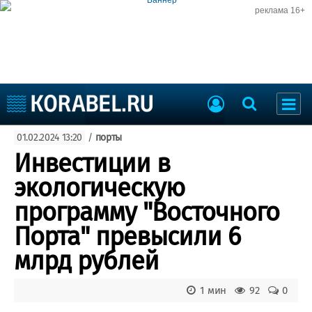
реклама 16+
Судостроение
01.02.2024 13:20
/
порты
Судоходство
Судоремонт
Инвестиции в
События
Пресс-релизы
экологическую
Порты
Рыболовство
программу "Восточного
ВМФ
Образование
Порта" превысили 6
Яхты и катера
Еще
млрд рублей
Судостроение
Торговая площадка
1 мин
92
0
Пульс
Доска объявлений