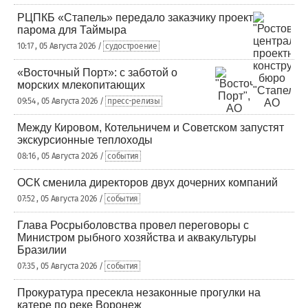
РЦПКБ «Стапель» передало заказчику проект
парома для Таймыра
10:17 , 05 Августа 2026 /
судостроение
«Восточный Порт»: с заботой о
морских млекопитающих
09:54 , 05 Августа 2026 /
пресс-релизы
Между Кировом, Котельничем и Советском запустят
экскурсионные теплоходы
08:16 , 05 Августа 2026 /
события
ОСК сменила директоров двух дочерних компаний
07:52 , 05 Августа 2026 /
события
Глава Росрыболовства провел переговоры с
Министром рыбного хозяйства и аквакультуры
Бразилии
07:35 , 05 Августа 2026 /
события
Прокуратура пресекла незаконные прогулки на
катере по реке Воронеж