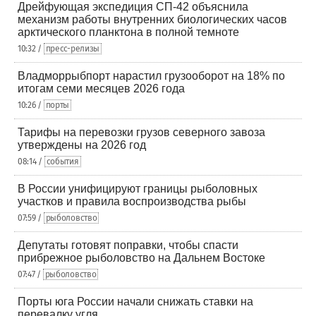
Дрейфующая экспедиция СП-42 объяснила
механизм работы внутренних биологических часов
арктического планктона в полной темноте
10:32 /
пресс-релизы
Владморрыбпорт нарастил грузооборот на 18% по
итогам семи месяцев 2026 года
10:26 /
порты
Тарифы на перевозки грузов северного завоза
утверждены на 2026 год
08:14 /
события
В России унифицируют границы рыболовных
участков и правила воспроизводства рыбы
07:59 /
рыболовство
Депутаты готовят поправки, чтобы спасти
прибрежное рыболовство на Дальнем Востоке
07:47 /
рыболовство
Порты юга России начали снижать ставки на
перевалку угля