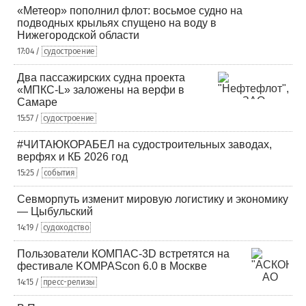
«Метеор» пополнил флот: восьмое судно на
подводных крыльях спущено на воду в
Нижегородской области
17:04 /
судостроение
Два пассажирских судна проекта
«МПКС-L» заложены на верфи в
Самаре
15:57 /
судостроение
#ЧИТАЮКОРАБЕЛ на судостроительных заводах,
верфях и КБ 2026 год
15:25 /
события
Севморпуть изменит мировую логистику и экономику
— Цыбульский
14:19 /
судоходство
Пользователи КОМПАС-3D встретятся на
фестивале KOMPAScon 6.0 в Москве
14:15 /
пресс-релизы