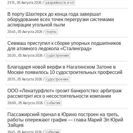
21:15 , 05 Августа 2026 /
аварийность и чп
В порту Шахтерск до конца года завершат
оборудование всех точек перегрузки системами
аспирации угольной пыли
20:45 , 05 Августа 2026 /
порты
Севмаш приступил к сборке упорных подшипников
для атомного ледокола «Сталинград»
20:30 , 05 Августа 2026 /
судостроение
Благодаря новой верфи в Нагатинском Затоне в
Москве появилось 10 судостроительных профессий
20:15 , 05 Августа 2026 /
судостроение
ООО «Ленатурфлот» грозит банкротство: арбитраж
рассмотрит иск о несостоятельности компании
20:00 , 05 Августа 2026 /
события
Пассажирский причал в Юрино построен на треть,
работы опережают график — глава Марий Эл Юрий
Зайцев
19:45 , 05 Августа 2026 /
события