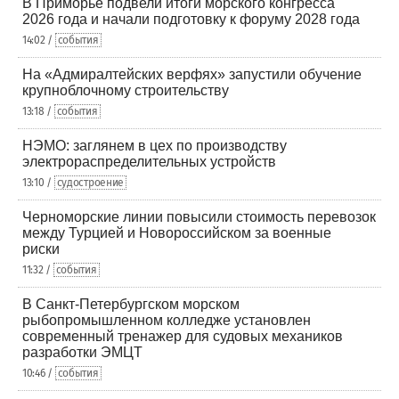
В Приморье подвели итоги морского конгресса
2026 года и начали подготовку к форуму 2028 года
14:02 /
события
На «Адмиралтейских верфях» запустили обучение
крупноблочному строительству
13:18 /
события
НЭМО: заглянем в цех по производству
электрораспределительных устройств
13:10 /
судостроение
Черноморские линии повысили стоимость перевозок
между Турцией и Новороссийском за военные
риски
11:32 /
события
В Санкт-Петербургском морском
рыбопромышленном колледже установлен
современный тренажер для судовых механиков
разработки ЭМЦТ
10:46 /
события