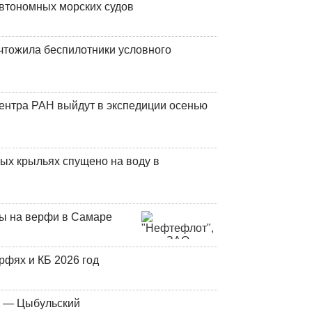
втономных морских судов
чтожила беспилотники условного
центра РАН выйдут в экспедиции осенью
ых крыльях спущено на воду в
ны на верфи в Самаре
фях и КБ 2026 год
у — Цыбульский