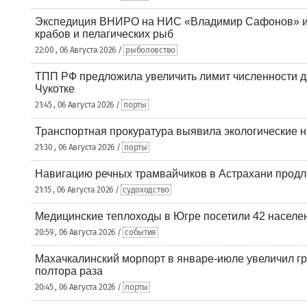
Экспедиция ВНИРО на НИС «Владимир Сафонов» и
крабов и пелагических рыб
22:00 , 06 Августа 2026 /
рыболовство
ТПП РФ предложила увеличить лимит численности д
Чукотке
21:45 , 06 Августа 2026 /
порты
Транспортная прокуратура выявила экологические 
21:30 , 06 Августа 2026 /
порты
Навигацию речных трамвайчиков в Астрахани продл
21:15 , 06 Августа 2026 /
судоходство
Медицинские теплоходы в Югре посетили 42 населен
20:59 , 06 Августа 2026 /
события
Махачкалинский морпорт в январе-июле увеличил гр
полтора раза
20:45 , 06 Августа 2026 /
порты