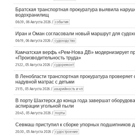
Братская транспортная прокуратура выявила наруш
водохранилищ
06:39 , 06 Августа 2026 /
события
Иран и Оман согласовали новый маршрут для судох
06:19 , 06 Августа 2026 /
судоходство
Камчатская верфь «Рем-Нова ДВ» модернизирует пр
«Производительность труда»
21:22 , 05 Августа 2026 /
судоремонт
В Ленобласти транспортная прокуратура проверяет 
надувной матрас с детьми
21:15 , 05 Августа 2026 /
аварийность и чп
В порту Шахтерск до конца года завершат оборудова
аспирации угольной пыли
20:45 , 05 Августа 2026 /
порты
Севмаш приступил к сборке упорных подшипников д
20:30 , 05 Августа 2026 /
судостроение