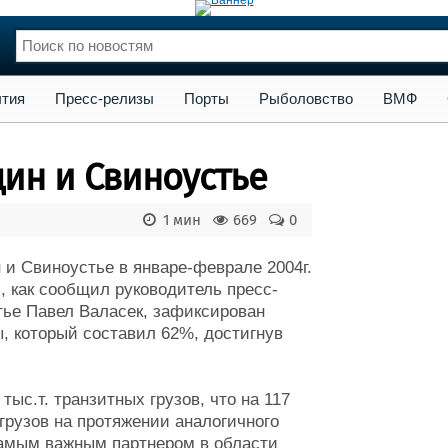
сс-релизы
Порты
Рыболовство
ВМФ
Образование
Яхт
тия
Пресс-релизы
Порты
Рыболовство
ВМФ
нции
Флот
и и семинары
Галерея флота
ин и Свиноустье
и
Форум
Отзывы
1 мин
669
0
Все службы
 и Свиноустье в январе-феврале 2004г.
м, как сообщил руководитель пресс-
ье Павел Валасек, зафиксирован
, который составил 62%, достигнув
тыс.т. транзитных грузов, что на 117
грузов на протяжении аналогичного
самым важным партнером в области