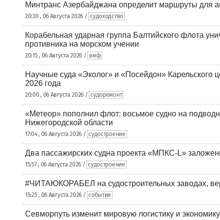
Минтранс Азербайджана определит маршруты для а
20:30 , 06 Августа 2026 /
судоходство
Корабельная ударная группа Балтийского флота уни
противника на морском учении
20:15 , 06 Августа 2026 /
вмф
Научные суда «Эколог» и «Посейдон» Карельского 
2026 года
20:00 , 06 Августа 2026 /
судоремонт
«Метеор» пополнил флот: восьмое судно на подводн
Нижегородской области
17:04 , 06 Августа 2026 /
судостроение
Два пассажирских судна проекта «МПКС-L» заложе
15:57 , 06 Августа 2026 /
судостроение
#ЧИТАЮКОРАБЕЛ на судостроительных заводах, вер
15:25 , 06 Августа 2026 /
события
Севморпуть изменит мировую логистику и экономик