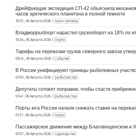
Дрейфующая экспедиция СП-42 объяснила механизм
часов арктического планктона в полной темноте
10:32 , 06 Августа 2026 /
пресс-релизы
Владморрыбпорт нарастил грузооборот на 18% по ит
10:26 , 06 Августа 2026 /
порты
Тарифы на перевозки грузов северного завоза утве
08:14 , 06 Августа 2026 /
события
В России унифицируют границы рыболовных участк
07:59 , 06 Августа 2026 /
рыболовство
Депутаты готовят поправки, чтобы спасти прибрежн
07:47 , 06 Августа 2026 /
рыболовство
Порты юга России начали снижать ставки на перевал
07:21 , 06 Августа 2026 /
порты
Пассажирское движение между Благовещенском и Х
07:07 , 06 Августа 2026 /
судоходство