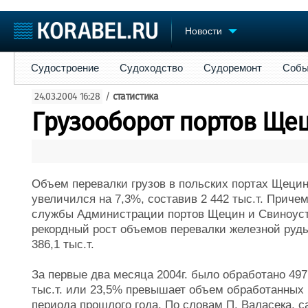
Новости
Судостроение
Судоходство
Судоремонт
События
Пре
Судостроение
Судоходство
Судоремонт
Собы
Судостроение
Торговая площадка
Конфере
24.03.2004 16:28
/
статистика
Пульс
Доска объявлений
Выставк
Грузооборот портов Щец
Новости
Продажа флота
Личност
Компании
Оборудование
Словарь
Репутация
Изделия
Работа
Материалы
Объем перевалки грузов в польских портах Щецин
Крюинг
Услуги
увеличился на 7,3%, составив 2 442 тыс.т. Приче
Журнал
службы Администрации портов Щецин и Свиноуст
Реклама
рекордный рост объемов перевалки железной руды
386,1 тыс.т.
За первые два месяца 2004г. было обработано 497 
тыс.т. или 23,5% превышает объем обработанных 
периода прошлого года. По словам П. Валасека, 