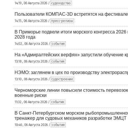
14:19 , 06 Августа 2026 /
судоходство
Пользователи КОМПАС-3D встретятся на фестивале
14:15 , 06 Августа 2026 /
пресс-релизы
В Приморье подвели итоги морского конгресса 2026 
2028 года
14:02 , 06 Августа 2026 /
события
На «Адмиралтейских верфях» запустили обучение к
13:18 , 06 Августа 2026 /
события
НЭМО: заглянем в цех по производству электрорасп
13:10 , 06 Августа 2026 /
судостроение
Черноморские линии повысили стоимость перевозок
военные риски
11:32 , 06 Августа 2026 /
события
В Санкт-Петербургском морском рыбопромышленно
тренажер для судовых механиков разработки ЭМЦТ
10:46 , 06 Августа 2026 /
события