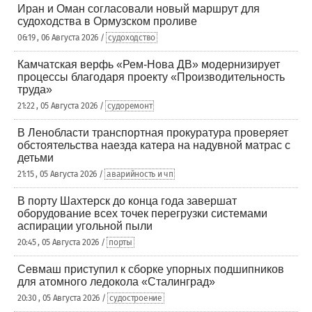
Иран и Оман согласовали новый маршрут для
судоходства в Ормузском проливе
06:19 , 06 Августа 2026 /
судоходство
Камчатская верфь «Рем-Нова ДВ» модернизирует
процессы благодаря проекту «Производительность
труда»
21:22 , 05 Августа 2026 /
судоремонт
В Ленобласти транспортная прокуратура проверяет
обстоятельства наезда катера на надувной матрас с
детьми
21:15 , 05 Августа 2026 /
аварийность и чп
В порту Шахтерск до конца года завершат
оборудование всех точек перегрузки системами
аспирации угольной пыли
20:45 , 05 Августа 2026 /
порты
Севмаш приступил к сборке упорных подшипников
для атомного ледокола «Сталинград»
20:30 , 05 Августа 2026 /
судостроение