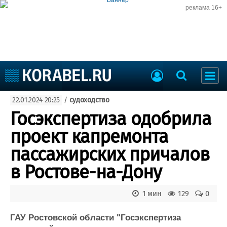
реклама 16+
Судостроение
22.01.2024 20:25
/
судоходство
Судоходство
Судоремонт
Госэкспертиза одобрила
События
Пресс-релизы
проект капремонта
Порты
Рыболовство
пассажирских причалов
ВМФ
Образование
в Ростове-на-Дону
Яхты и катера
Еще
1 мин
129
0
Судостроение
Торговая площадка
Пульс
Доска объявлений
ГАУ Ростовской области "Госэкспертиза