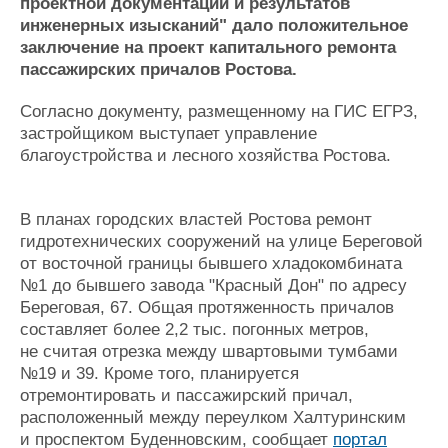
Новости
Продажа флота
проектной документации и результатов
инженерных изысканий" дало положительное
Компании
Оборудование
заключение на проект капитального ремонта
Репутация
Изделия
пассажирских причалов Ростова.
Работа
Материалы
Крюинг
Услуги
Согласно документу, размещенному на ГИС ЕГРЗ,
Журнал
застройщиком выступает управление
Реклама
благоустройства и лесного хозяйства Ростова.
Конференции
Флот
В планах городских властей Ростова ремонт
Выставки и семинары
Галерея флота
гидротехнических сооружений на улице Береговой
Личности
Форум
от восточной границы бывшего хладокомбината
Словарь
Отзывы
№1 до бывшего завода "Красный Дон" по адресу
Все службы
Береговая, 67. Общая протяженность причалов
составляет более 2,2 тыс. погонных метров,
не считая отрезка между швартовыми тумбами
№19 и 39. Кроме того, планируется
отремонтировать и пассажирский причал,
расположенный между переулком Халтуринским
и проспектом Буденновским, сообщает
портал