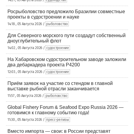
14:21 , 05 Августа 2026 /
судоходство
Росрыболовство предложило Бразилии совместные
проекты в судостроении и науке
14:18 , 05 Августа 2026 /
рыболовство
Для Северного морского пути создадут собственный
дноуглубительный флот
14:02 , 05 Августа 2026 /
судостроение
На Хабаровском судостроительном заводе заложили
два дебаркадера проекта Р4200
12:03 , 05 Августа 2026 /
судостроение
Приём заявок на участие со стендом в главной
выставке рыбной отрасли заканчивается
11:57 , 05 Августа 2026 /
рыболовство
Global Fishery Forum & Seafood Expo Russia 2026 —
готовимся к главному событию года!
11:30 , 05 Августа 2026 /
пресс-релизы
Вместо импорта — свои: в России представят