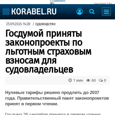
реклама 16+
Судостроение
25.09.2024 14:28
/
судоходство
Судоходство
Судоремонт
Госдумой приняты
События
Пресс-релизы
законопроекты по
Порты
Рыболовство
льготным страховым
ВМФ
Образование
взносам для
Яхты и катера
Еще
судовладельцев
Судостроение
Торговая площадка
1 мин
60
0
Пульс
Доска объявлений
Новости
Продажа флота
Нулевые тарифы решено продлить до 2037
Компании
Оборудование
года. Правительственный пакет законопроектов
Репутация
Изделия
принят в первом чтении.
Работа
Материалы
Крюинг
Услуги
Госдума 25 сентября приняла в первом чтении