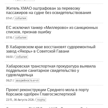
Житель ХМАО оштрафован за перевозку
пассажиров на судне без освидетельствования
07:41 /
события
ЕС исключил танкер «Миллерово» из санкционных
списков, признав ошибку
07:16 /
события
В Хабаровском крае восстановят судоремонтный
завод «Якорь» в Советской Гавани
06:50 /
события
Хабаровская транспортная прокуратура выявила
поддельное санитарное свидетельство у
судовладельца
06:21 /
аварийность и чп
Проект реконструкции Среднего мола в порту
Корсаков одобрен Главгосэкспертизой
22:15 , 06 Августа 2026 /
порты