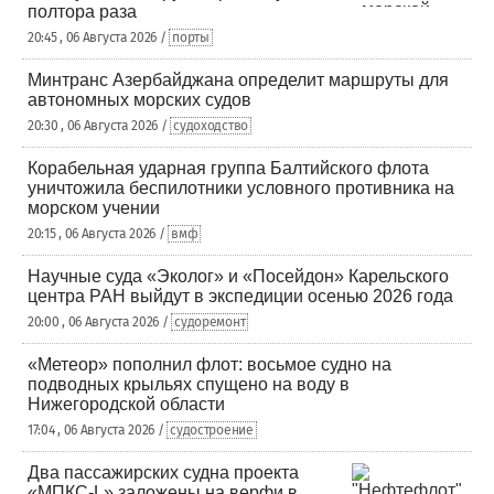
полтора раза
20:45 , 06 Августа 2026 /
порты
Минтранс Азербайджана определит маршруты для
автономных морских судов
20:30 , 06 Августа 2026 /
судоходство
Корабельная ударная группа Балтийского флота
уничтожила беспилотники условного противника на
морском учении
20:15 , 06 Августа 2026 /
вмф
Научные суда «Эколог» и «Посейдон» Карельского
центра РАН выйдут в экспедиции осенью 2026 года
20:00 , 06 Августа 2026 /
судоремонт
«Метеор» пополнил флот: восьмое судно на
подводных крыльях спущено на воду в
Нижегородской области
17:04 , 06 Августа 2026 /
судостроение
Два пассажирских судна проекта
«МПКС-L» заложены на верфи в