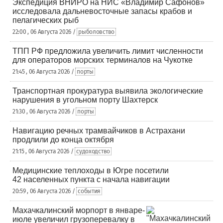
Экспедиция ВНИРО на НИС «Владимир Сафонов»
исследовала дальневосточные запасы крабов и
пелагических рыб
22:00 , 06 Августа 2026 /
рыболовство
ТПП РФ предложила увеличить лимит численности
для операторов морских терминалов на Чукотке
21:45 , 06 Августа 2026 /
порты
Транспортная прокуратура выявила экологические
нарушения в угольном порту Шахтерск
21:30 , 06 Августа 2026 /
порты
Навигацию речных трамвайчиков в Астрахани
продлили до конца октября
21:15 , 06 Августа 2026 /
судоходство
Медицинские теплоходы в Югре посетили
42 населенных пункта с начала навигации
20:59 , 06 Августа 2026 /
события
Махачкалинский морпорт в январе-
июле увеличил грузоперевалку в