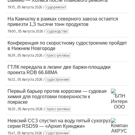
Ванино — Холмск после планового ремонта
19:15 , 05 Августа 2026 /
судоремонт
На Камчатку в рамках северного завоза остается
привезти 1,3 тысячи тонн продуктов
19:00 , 05 Августа 2026 /
судоходство
Конференция по скоростному судостроению пройдет
в Нижнем Новгороде
16:39 , 05 Августа 2026 /
пресс-релизы
ГТЛК передала в лизинг две баржи-площадки
проекта RDB 66.68МА
16:32 , 05 Августа 2026 /
судостроение
Первый барьер против коррозии — судовая
химия для подготовки поверхности к
покраске
16:20 , 05 Августа 2026 /
пресс-релизы
Невский ССЗ спустил на воду пятый сухогруз
серии RSD59 — «Архип Куинджи»
15:47 , 05 Августа 2026 /
судостроение