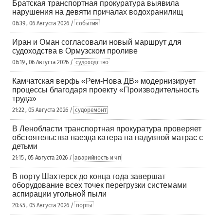
Братская транспортная прокуратура выявила
нарушения на девяти причалах водохранилищ
06:39 , 06 Августа 2026 /
события
Иран и Оман согласовали новый маршрут для
судоходства в Ормузском проливе
06:19 , 06 Августа 2026 /
судоходство
Камчатская верфь «Рем-Нова ДВ» модернизирует
процессы благодаря проекту «Производительность
труда»
21:22 , 05 Августа 2026 /
судоремонт
В Ленобласти транспортная прокуратура проверяет
обстоятельства наезда катера на надувной матрас с
детьми
21:15 , 05 Августа 2026 /
аварийность и чп
В порту Шахтерск до конца года завершат
оборудование всех точек перегрузки системами
аспирации угольной пыли
20:45 , 05 Августа 2026 /
порты