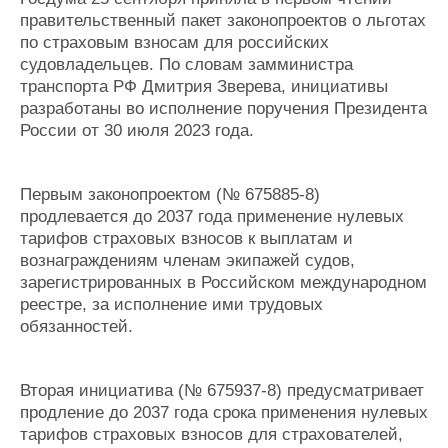
Журнал
правительственный пакет законопроектов о льготах
Реклама
по страховым взносам для российских
судовладельцев. По словам замминистра
транспорта РФ Дмитрия Зверева, инициативы
Конференции
Флот
разработаны во исполнение поручения Президента
Выставки и семинары
Галерея флота
России от 30 июля 2023 года.
Личности
Форум
Словарь
Отзывы
Первым законопроектом (№ 675885-8)
Все службы
продлевается до 2037 года применение нулевых
тарифов страховых взносов к выплатам и
вознаграждениям членам экипажей судов,
зарегистрированных в Российском международном
реестре, за исполнение ими трудовых
обязанностей.
Вторая инициатива (№ 675937-8) предусматривает
продление до 2037 года срока применения нулевых
тарифов страховых взносов для страхователей,