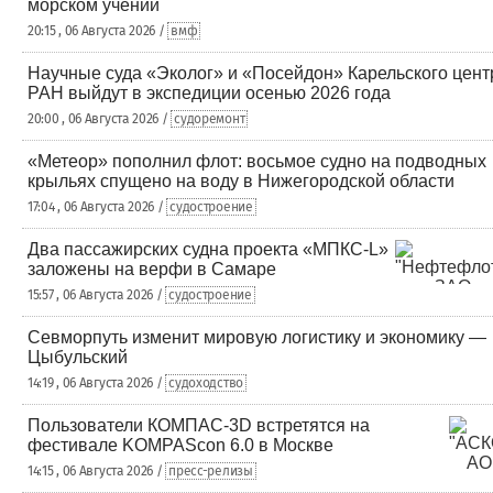
морском учении
20:15 , 06 Августа 2026 /
вмф
Научные суда «Эколог» и «Посейдон» Карельского цент
РАН выйдут в экспедиции осенью 2026 года
20:00 , 06 Августа 2026 /
судоремонт
«Метеор» пополнил флот: восьмое судно на подводных
крыльях спущено на воду в Нижегородской области
17:04 , 06 Августа 2026 /
судостроение
Два пассажирских судна проекта «МПКС-L»
заложены на верфи в Самаре
15:57 , 06 Августа 2026 /
судостроение
Севморпуть изменит мировую логистику и экономику —
Цыбульский
14:19 , 06 Августа 2026 /
судоходство
Пользователи КОМПАС-3D встретятся на
фестивале KOMPAScon 6.0 в Москве
14:15 , 06 Августа 2026 /
пресс-релизы