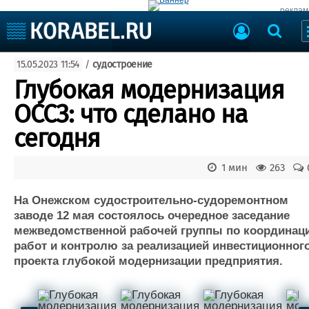
реклам
Судостроение
15.05.2023 11:54
/
судостроение
Судоходство
Судоремонт
Глубокая модернизация
События
Пресс-релизы
ОССЗ: что сделано на
Порты
Рыболовство
сегодня
ВМФ
Образование
Яхты и катера
1 мин
263
Еще
На Онежском судостроительно-судоремонтном
Судостроение
Торговая площадка
заводе 12 мая состоялось очередное заседание
Пульс
Доска объявлений
межведомственной рабочей группы по координац
Новости
Продажа флота
работ и контролю за реализацией инвестиционног
Компании
Оборудование
проекта глубокой модернизации предприятия.
Репутация
Изделия
Работа
Материалы
Крюинг
Услуги