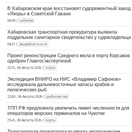
В Хабаровском крае восстановят судоремонтный завод
«Якорь» в Советской Гавани
06:50 /
события
Хабаровская транспортная прокуратура выявила
поддельное санитарное свидетельство у судовладельца
06:21 /
аварийность и чп
Проект реконструкции Среднего мола в порту Корсаков
одобрен Главгосэкспертизой
22:15 , 06 Августа 2026 /
порты
Экспедиция ВНИРО на НИС «Владимир Сафонов»
исследовала дальневосточные запасы крабов и
пелагических рыб
22:00 , 06 Августа 2026 /
рыболовство
ТПП РФ предложила увеличить лимит численности для
операторов морских терминалов на Чукотке
21:45 , 06 Августа 2026 /
порты
Транспортная прокуратура выявила экологические