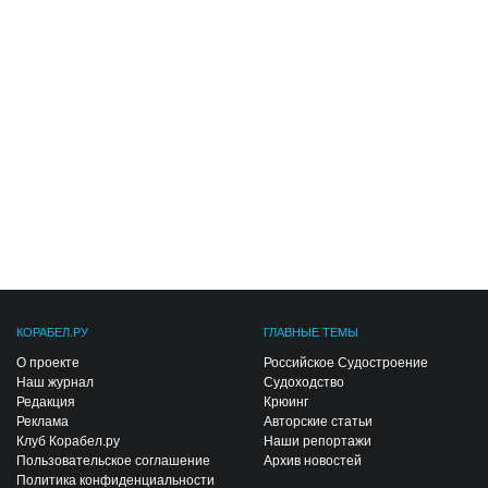
КОРАБЕЛ.РУ
ГЛАВНЫЕ ТЕМЫ
О проекте
Российское Судостроение
Наш журнал
Судоходство
Редакция
Крюинг
Реклама
Авторские статьи
Клуб Корабел.ру
Наши репортажи
Пользовательское соглашение
Архив новостей
Политика конфиденциальности