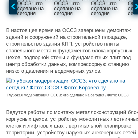
Журнал
Реклама
В настоящее время на ОССЗ завершены демонтаж
Конференции
Флот
зданий и сооружений на строительной площадке,
Выставки и семинары
Галерея флота
строительство здания КПП, устройство плиты
Личности
Форум
стапельного места и фундаментов блока корпусных
Словарь
Отзывы
цехов, подпорной стены и фундаментных плит под
Все службы
центр обработки данных, компрессорную станцию
низкого давления и водомерных узлов.
Глубокая модернизация ОССЗ: что сделано на сегодня / Фото: ОССЗ
Ведутся работы по монтажу металлоконструкций бло
корпусных цехов, устройству монолитных лестничны
клеток и лифтовых шахт, вертикальной планировке
территории, устройству наружных инженерных сетей