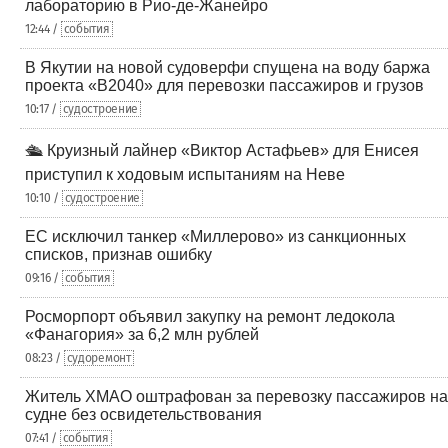
лабораторию в Рио-де-Жанейро
12:44 /
события
В Якутии на новой судоверфи спущена на воду баржа
проекта «В2040» для перевозки пассажиров и грузов
10:17 /
судостроение
🛳️ Круизный лайнер «Виктор Астафьев» для Енисея
приступил к ходовым испытаниям на Неве
10:10 /
судостроение
ЕС исключил танкер «Миллерово» из санкционных
списков, признав ошибку
09:16 /
события
Росморпорт объявил закупку на ремонт ледокола
«Фанагория» за 6,2 млн рублей
08:23 /
судоремонт
Житель ХМАО оштрафован за перевозку пассажиров на
судне без освидетельствования
07:41 /
события