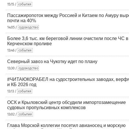
15:15 /
события
Пассажиропоток между Россией и Китаем по Амуру выр
почти на 40%
14:05 /
судоходство
Более 3,6 тыс. км береговой линии очистили после ЧС в
Керченском проливе
13:46 /
события
Северный завоз на Чукотку идет по плану
13:30 /
судоходство
#ЧИТАЮКОРАБЕЛ на судостроительных заводах, верф
и КБ 2026 год
13:13 /
события
ОСК и Крыловский центр обсудили импортозамещение
судовых пропульсивных комплексов
13:02 /
события
Глава Морской коллегии посетил авианосец и морскую