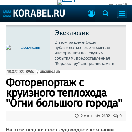
реклама 16+
Судостроение
Судоходство
Эксклюзив
Судоремонт
События
В этом разделе будет
Пресс-релизы
публиковаться эксклюзивная
Порты
информация по текущим
Рыболовство
событиям, предоставленная
ВМФ
"Корабел.ру" специалистами и
Образование
экспертами отрасли
Яхты и катера
18.07.2022 09:57
/
эксклюзив
Еще
Фоторепортаж с
Судостроение
Торговая площадка
круизного теплохода
Пульс
Доска объявлений
"Огни большого города"
Новости
Продажа флота
Компании
Оборудование
Репутация
Изделия
2 мин
2432
0
Работа
Материалы
На этой неделе флот судоходной компании
Крюинг
Услуги