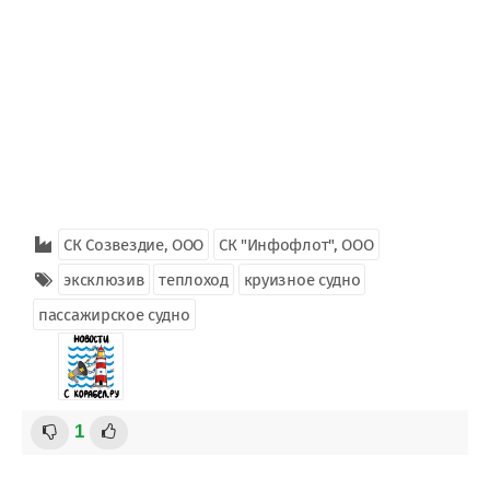
СК Созвездие, ООО
СК "Инфофлот", ООО
эксклюзив
теплоход
круизное судно
пассажирское судно
1