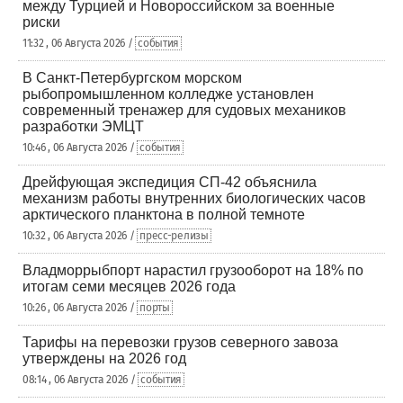
между Турцией и Новороссийском за военные
риски
11:32 , 06 Августа 2026 /
события
В Санкт-Петербургском морском
рыбопромышленном колледже установлен
современный тренажер для судовых механиков
разработки ЭМЦТ
10:46 , 06 Августа 2026 /
события
Дрейфующая экспедиция СП-42 объяснила
механизм работы внутренних биологических часов
арктического планктона в полной темноте
10:32 , 06 Августа 2026 /
пресс-релизы
Владморрыбпорт нарастил грузооборот на 18% по
итогам семи месяцев 2026 года
10:26 , 06 Августа 2026 /
порты
Тарифы на перевозки грузов северного завоза
утверждены на 2026 год
08:14 , 06 Августа 2026 /
события