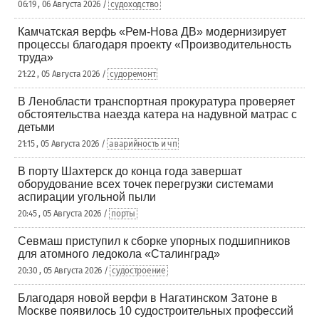
06:19 , 06 Августа 2026 /
судоходство
Камчатская верфь «Рем-Нова ДВ» модернизирует
процессы благодаря проекту «Производительность
труда»
21:22 , 05 Августа 2026 /
судоремонт
В Ленобласти транспортная прокуратура проверяет
обстоятельства наезда катера на надувной матрас с
детьми
21:15 , 05 Августа 2026 /
аварийность и чп
В порту Шахтерск до конца года завершат
оборудование всех точек перегрузки системами
аспирации угольной пыли
20:45 , 05 Августа 2026 /
порты
Севмаш приступил к сборке упорных подшипников
для атомного ледокола «Сталинград»
20:30 , 05 Августа 2026 /
судостроение
Благодаря новой верфи в Нагатинском Затоне в
Москве появилось 10 судостроительных профессий