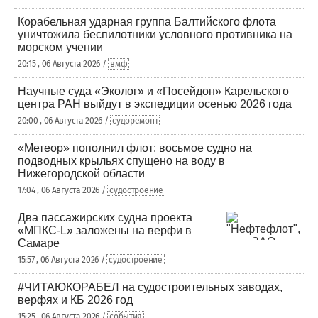
Корабельная ударная группа Балтийского флота
уничтожила беспилотники условного противника на
морском учении
20:15 , 06 Августа 2026 /
вмф
Научные суда «Эколог» и «Посейдон» Карельского
центра РАН выйдут в экспедиции осенью 2026 года
20:00 , 06 Августа 2026 /
судоремонт
«Метеор» пополнил флот: восьмое судно на
подводных крыльях спущено на воду в
Нижегородской области
17:04 , 06 Августа 2026 /
судостроение
Два пассажирских судна проекта
«МПКС-L» заложены на верфи в
Самаре
15:57 , 06 Августа 2026 /
судостроение
#ЧИТАЮКОРАБЕЛ на судостроительных заводах,
верфях и КБ 2026 год
15:25 , 06 Августа 2026 /
события