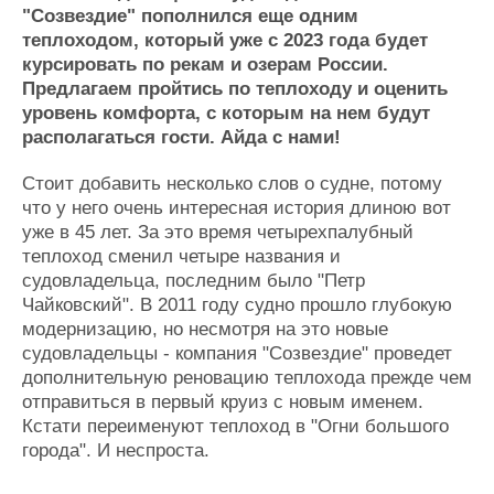
"Созвездие" пополнился еще одним
Журнал
теплоходом, который уже с 2023 года будет
Реклама
курсировать по рекам и озерам России.
Предлагаем пройтись по теплоходу и оценить
уровень комфорта, с которым на нем будут
Конференции
Флот
располагаться гости. Айда с нами!
Выставки и семинары
Галерея флота
Личности
Форум
Стоит добавить несколько слов о судне, потому
Словарь
Отзывы
что у него очень интересная история длиною вот
Все службы
уже в 45 лет. За это время четырехпалубный
теплоход сменил четыре названия и
судовладельца, последним было "Петр
Чайковский". В 2011 году судно прошло глубокую
модернизацию, но несмотря на это новые
судовладельцы - компания "Созвездие" проведет
дополнительную реновацию теплохода прежде чем
отправиться в первый круиз с новым именем.
Кстати переименуют теплоход в "Огни большого
города". И неспроста.