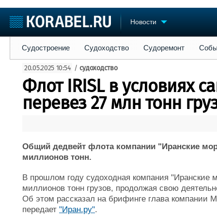
Новости
Судостроение
Судоходство
Судоремонт
События
Пре
Судостроение
Судоходство
Судоремонт
Собы
Судостроение
Торговая площадка
Конфере
20.05.2025 10:54
/
судоходство
Пульс
Доска объявлений
Выставк
Флот IRISL в условиях с
Новости
Продажа флота
Личност
Компании
Оборудование
Словарь
перевез 27 млн тонн гру
Репутация
Изделия
Работа
Материалы
Крюинг
Услуги
Журнал
Общий дедвейт флота компании "Иранские морс
Реклама
миллионов тонн.
В прошлом году судоходная компания "Иранские м
миллионов тонн грузов, продолжая свою деятельн
Об этом рассказал на брифинге глава компании 
передает
"Иран.ру"
.