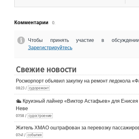
Комментарии
0.
Чтобы принять участие в обсужден
Зарегистрируйтесь
Свежие новости
Росморпорт объявил закупку на ремонт ледокола «Ф
08:23 /
судоремонт
🛳️ Круизный лайнер «Виктор Астафьев» для Енисея
Неве
07:58 /
судостроение
Житель ХМАО оштрафован за перевозку пассажиров 
07:41 /
события