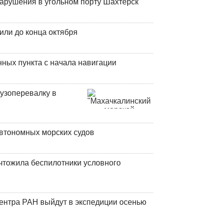
нарушения в угольном порту Шахтерск
или до конца октября
ных пункта с начала навигации
узоперевалку в
втономных морских судов
чтожила беспилотники условного
центра РАН выйдут в экспедиции осенью