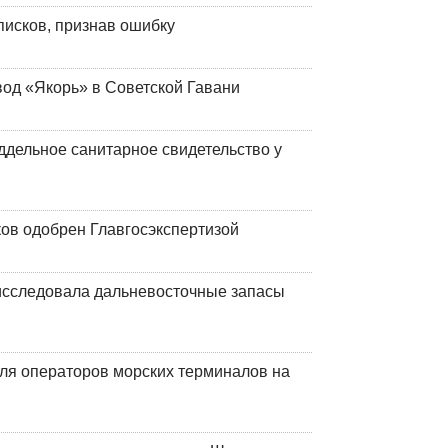
писков, признав ошибку
вод «Якорь» в Советской Гавани
ддельное санитарное свидетельство у
ков одобрен Главгосэкспертизой
сследовала дальневосточные запасы
ля операторов морских терминалов на