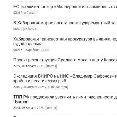
ЕС исключил танкер «Миллерово» из санкционных с
07:16 /
события
В Хабаровском крае восстановят судоремонтный за
06:50 /
события
Хабаровская транспортная прокуратура выявила по
судовладельца
06:21 /
аварийность и чп
Проект реконструкции Среднего мола в порту Корса
22:15 , 06 Августа 2026 /
порты
Экспедиция ВНИРО на НИС «Владимир Сафонов» и
крабов и пелагических рыб
22:00 , 06 Августа 2026 /
рыболовство
ТПП РФ предложила увеличить лимит численности д
Чукотке
21:45 , 06 Августа 2026 /
порты