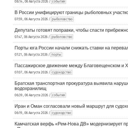
08:14 , 06 Августа 2026 /
события
В России унифицируют границы рыболовных участк
07:59 , 06 Августа 2026 /
рыболовство
Депутаты готовят поправки, чтобы спасти прибрежн
07:47 , 06 Августа 2026 /
рыболовство
Порты юга России начали снижать ставки на перевал
07:21 , 06 Августа 2026 /
порты
Пассажирское движение между Благовещенском и Х
07:07 , 06 Августа 2026 /
судоходство
Братская транспортная прокуратура выявила наруш
водохранилищ
06:39 , 06 Августа 2026 /
события
Иран и Оман согласовали новый маршрут для судох
06:19 , 06 Августа 2026 /
судоходство
Камчатская верфь «Рем-Нова ДВ» модернизирует пр