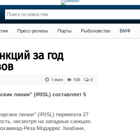
сс-релизы
Порты
Рыболовство
ВМФ
Образование
Яхт
тия
Пресс-релизы
Порты
Рыболовство
ВМФ
нции
Флот
и и семинары
Галерея флота
анкций за год
и
Форум
Отзывы
зов
Все службы
1 мин
106
0
кие линии" (IRISL) составляет 5
орские линии" (IRISL) перевезла 27
ость, несмотря на западные санкции.
Мохаммад-Реза Модаррес Хиабани,