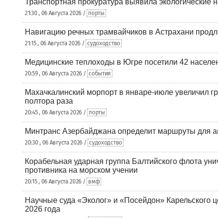
Транспортная прокуратура выявила экологические 
21:30 , 06 Августа 2026 /
порты
Навигацию речных трамвайчиков в Астрахани продл
21:15 , 06 Августа 2026 /
судоходство
Медицинские теплоходы в Югре посетили 42 населен
20:59 , 06 Августа 2026 /
события
Махачкалинский морпорт в январе-июле увеличил гр
полтора раза
20:45 , 06 Августа 2026 /
порты
Минтранс Азербайджана определит маршруты для а
20:30 , 06 Августа 2026 /
судоходство
Корабельная ударная группа Балтийского флота уни
противника на морском учении
20:15 , 06 Августа 2026 /
вмф
Научные суда «Эколог» и «Посейдон» Карельского 
2026 года