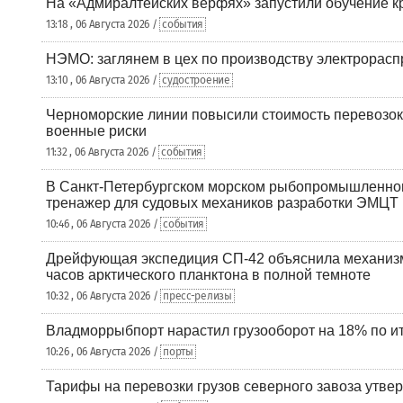
На «Адмиралтейских верфях» запустили обучение к
13:18 , 06 Августа 2026 /
события
НЭМО: заглянем в цех по производству электрорасп
13:10 , 06 Августа 2026 /
судостроение
Черноморские линии повысили стоимость перевозок
военные риски
11:32 , 06 Августа 2026 /
события
В Санкт-Петербургском морском рыбопромышленно
тренажер для судовых механиков разработки ЭМЦТ
10:46 , 06 Августа 2026 /
события
Дрейфующая экспедиция СП-42 объяснила механизм
часов арктического планктона в полной темноте
10:32 , 06 Августа 2026 /
пресс-релизы
Владморрыбпорт нарастил грузооборот на 18% по ит
10:26 , 06 Августа 2026 /
порты
Тарифы на перевозки грузов северного завоза утве