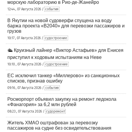
морскую лабораторию в Рио-де-Жанейро
12:44 , 07 Августа 2026 /
события
В Якутии на новой судоверфи спущена на воду
баржа проекта «В2040» для перевозки пассажиров и
грузов
10:17 , 07 Августа 2026 /
судостроение
🛳️ Круизный лайнер «Виктор Астафьев» для Енисея
приступил к ходовым испытаниям на Неве
10:10 , 07 Августа 2026 /
судостроение
ЕС исключил танкер «Миллерово» из санкционных
списков, признав ошибку
09:16 , 07 Августа 2026 /
события
Росморпорт объявил закупку на ремонт ледокола
«Фанагория» за 6,2 млн рублей
08:23 , 07 Августа 2026 /
судоремонт
Житель ХМАО оштрафован за перевозку
пассажиров на судне без освидетельствования