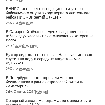
ВНИРО завершило экспедицию по изучению
байкальского омуля в ходе первого длительного
рейса НИС «Викентий Зайцев»
09:30 /
рыболовство
В Самарской области ведется следствие после
гибели двух человек при столкновении катеров на
Волге
09:15 /
аварийность и чп
Буксир ледокольного класса «Нарвская застава»
спустят на воду в середине августа — Алан
Лушников
09:00 /
судостроение
В Петербурге протестировали морские
беспилотники в рамках отраслевой витрины
«Акватория»
21:30 , 07 Августа 2026 /
события
Северный завоз в Ненецком автономном округе
выполнен на 86,1%