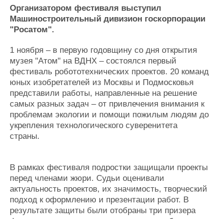
Новости
Продажа флота
Организатором фестиваля выступил
Компании
Оборудование
Машиностроительный дивизион госкорпорации
Репутация
Изделия
"Росатом".
Работа
Материалы
Крюинг
Услуги
1 ноября – в первую годовщину со дня открытия
Журнал
музея "Атом" на ВДНХ – состоялся первый
Реклама
фестиваль робототехнических проектов. 20 команд
юных изобретателей из Москвы и Подмосковья
представили работы, направленные на решение
Конференции
Флот
самых разных задач – от привлечения внимания к
Выставки и семинары
Галерея флота
проблемам экологии и помощи пожилым людям до
Личности
Форум
укрепления технологического суверенитета
страны.
Словарь
Отзывы
Все службы
В рамках фестиваля подростки защищали проекты
перед членами жюри. Судьи оценивали
актуальность проектов, их значимость, творческий
подход к оформлению и презентации работ. В
результате защиты были отобраны три призера