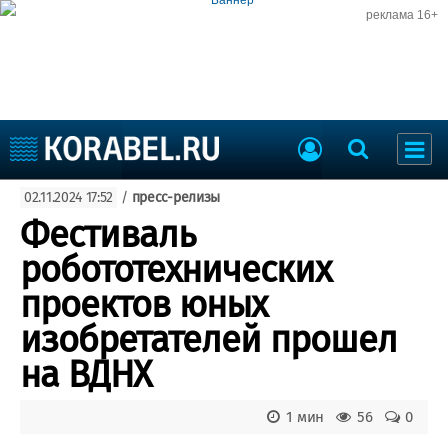
реклама 16+
Судостроение
02.11.2024 17:52
/
пресс-релизы
Судоходство
Судоремонт
Фестиваль
События
Пресс-релизы
робототехнических
Порты
Рыболовство
проектов юных
ВМФ
Образование
изобретателей прошел
Яхты и катера
Еще
на ВДНХ
Судостроение
Торговая площадка
1 мин
56
0
Пульс
Доска объявлений