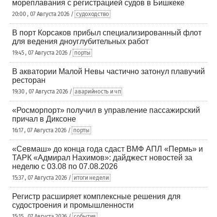
мореплавания с регистрацией судов в Бишкеке
20:00 , 07 Августа 2026 /
судоходство
В порт Корсаков прибыл специализированный флот
для ведения дноуглубительных работ
19:45 , 07 Августа 2026 /
порты
В акватории Малой Невы частично затонул плавучий
ресторан
19:30 , 07 Августа 2026 /
аварийность и чп
«Росморпорт» получил в управление пассажирский
причал в Диксоне
16:17 , 07 Августа 2026 /
порты
«Севмаш» до конца года сдаст ВМФ АПЛ «Пермь» и
ТАРК «Адмирал Нахимов»: дайджест новостей за
неделю с 03.08 по 07.08.2026
15:37 , 07 Августа 2026 /
итоги недели
Регистр расширяет комплексные решения для
судостроения и промышленности
15:15 , 07 Августа 2026 /
события