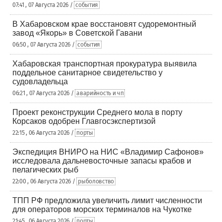
07:41 , 07 Августа 2026 /
события
В Хабаровском крае восстановят судоремонтный
завод «Якорь» в Советской Гавани
06:50 , 07 Августа 2026 /
события
Хабаровская транспортная прокуратура выявила
поддельное санитарное свидетельство у
судовладельца
06:21 , 07 Августа 2026 /
аварийность и чп
Проект реконструкции Среднего мола в порту
Корсаков одобрен Главгосэкспертизой
22:15 , 06 Августа 2026 /
порты
Экспедиция ВНИРО на НИС «Владимир Сафонов»
исследовала дальневосточные запасы крабов и
пелагических рыб
22:00 , 06 Августа 2026 /
рыболовство
ТПП РФ предложила увеличить лимит численности
для операторов морских терминалов на Чукотке
21:45 , 06 Августа 2026 /
порты