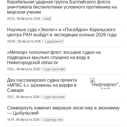
Корабельная ударная группа Балтийского флота
уничтожила беспилотники условного противника на
морском учении
20:15 , 06 Августа 2026 /
вмф
Научные суда «Эколог» и «Посейдон» Карельского
центра РАН выйдут в экспедиции осенью 2026 года
20:00 , 06 Августа 2026 /
судоремонт
«Метеор» пополнил флот: восьмое судно на
подводных крыльях спущено на воду в
Нижегородской области
17:04 , 06 Августа 2026 /
судостроение
Два пассажирских судна проекта
«МПКС-L» заложены на верфи в
Самаре
15:57 , 06 Августа 2026 /
судостроение
Севморпуть изменит мировую логистику и экономику
— Цыбульский
14:19 , 06 Августа 2026 /
судоходство