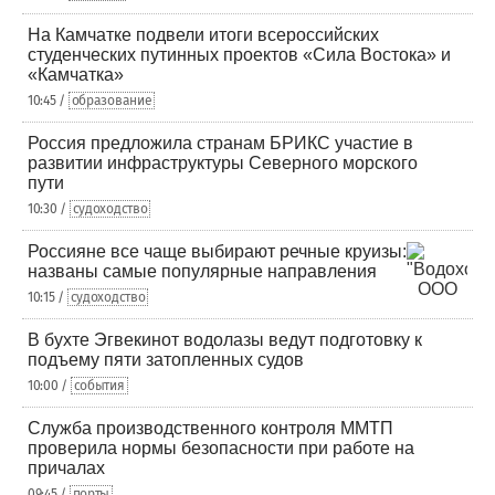
На Камчатке подвели итоги всероссийских
студенческих путинных проектов «Сила Востока» и
«Камчатка»
10:45 /
образование
Россия предложила странам БРИКС участие в
развитии инфраструктуры Северного морского
пути
10:30 /
судоходство
Россияне все чаще выбирают речные круизы:
названы самые популярные направления
10:15 /
судоходство
В бухте Эгвекинот водолазы ведут подготовку к
подъему пяти затопленных судов
10:00 /
события
Служба производственного контроля ММТП
проверила нормы безопасности при работе на
причалах
09:45 /
порты