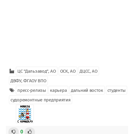
ЦС "Дальзавод", АО
ОСК, АО
ДЦСС, АО
ДВФУ, ФГАОУ ВПО
пресс-релизы
карьера
дальний восток
студенты
судоремонтные предприятия
0