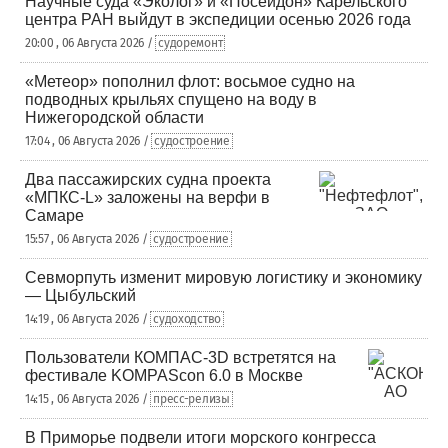
Научные суда «Эколог» и «Посейдон» Карельского
центра РАН выйдут в экспедиции осенью 2026 года
20:00 , 06 Августа 2026 /
судоремонт
«Метеор» пополнил флот: восьмое судно на
подводных крыльях спущено на воду в
Нижегородской области
17:04 , 06 Августа 2026 /
судостроение
Два пассажирских судна проекта
«МПКС-L» заложены на верфи в
Самаре
15:57 , 06 Августа 2026 /
судостроение
Севморпуть изменит мировую логистику и экономику
— Цыбульский
14:19 , 06 Августа 2026 /
судоходство
Пользователи КОМПАС-3D встретятся на
фестивале KOMPAScon 6.0 в Москве
14:15 , 06 Августа 2026 /
пресс-релизы
В Приморье подвели итоги морского конгресса