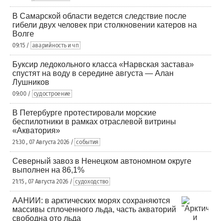
В Самарской области ведется следствие после
гибели двух человек при столкновении катеров на
Волге
09:15 /
аварийность и чп
Буксир ледокольного класса «Нарвская застава»
спустят на воду в середине августа — Алан
Лушников
09:00 /
судостроение
В Петербурге протестировали морские
беспилотники в рамках отраслевой витрины
«Акватория»
21:30 , 07 Августа 2026 /
события
Северный завоз в Ненецком автономном округе
выполнен на 86,1%
21:15 , 07 Августа 2026 /
судоходство
ААНИИ: в арктических морях сохраняются
массивы сплоченного льда, часть акваторий
свободна ото льда