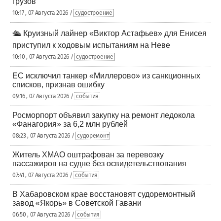
грузов
10:17 , 07 Августа 2026 /
судостроение
🛳️ Круизный лайнер «Виктор Астафьев» для Енисея
приступил к ходовым испытаниям на Неве
10:10 , 07 Августа 2026 /
судостроение
ЕС исключил танкер «Миллерово» из санкционных
списков, признав ошибку
09:16 , 07 Августа 2026 /
события
Росморпорт объявил закупку на ремонт ледокола
«Фанагория» за 6,2 млн рублей
08:23 , 07 Августа 2026 /
судоремонт
Житель ХМАО оштрафован за перевозку
пассажиров на судне без освидетельствования
07:41 , 07 Августа 2026 /
события
В Хабаровском крае восстановят судоремонтный
завод «Якорь» в Советской Гавани
06:50 , 07 Августа 2026 /
события