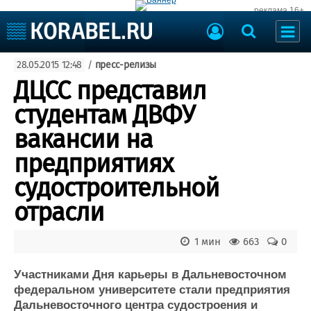
реклама 16+
Судостроение
28.05.2015 12:48
/
пресс-релизы
Судоходство
Судоремонт
ДЦСС представил
События
Пресс-релизы
студентам ДВФУ
Порты
Рыболовство
вакансии на
ВМФ
Образование
предприятиях
Яхты и катера
Еще
судостроительной
отрасли
Судостроение
Торговая площадка
Пульс
Доска объявлений
Новости
Продажа флота
1 мин
663
0
Компании
Оборудование
Репутация
Изделия
Участниками Дня карьеры в Дальневосточном
федеральном университете стали предприятия
Работа
Материалы
Дальневосточного центра судостроения и
Крюинг
Услуги