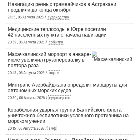
Навигацию речных трамвайчиков в Астрахани
продлили до конца октября
21:15 , 06 Августа 2026 /
судоходство
Медицинские теплоходы в Югре посетили
42 населенных пункта с начала навигации
20:59 , 06 Августа 2026 /
события
Махачкалинский морпорт в январе-
июле увеличил грузоперевалку в
полтора раза
20:45 , 06 Августа 2026 /
порты
Минтранс Азербайджана определит маршруты для
автономных морских судов
20:30 , 06 Августа 2026 /
судоходство
Корабельная ударная группа Балтийского флота
уничтожила беспилотники условного противника на
морском учении
20:15 , 06 Августа 2026 /
вмф