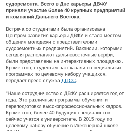
судоремонта. Всего в Дне карьеры ДВФУ
Журнал
приняли участие более 40 крупных предприятий
Реклама
и компаний Дальнего Востока.
Встреча со студентами была организована
Конференции
Флот
Центром развития карьеры ДВФУ и стала местом
Выставки и семинары
Галерея флота
общения молодежи с представителями
Личности
Форум
судоремонтных предприятий. Вакансии, которыми
Словарь
Отзывы
сегодня располагают дальневосточные верфи,
Все службы
были представлены на интерактивных площадках.
Кроме того, студентам рассказали о специальных
программах по целевому набору учащихся,
передает пресс-служба
ДЦСС
.
"Наше сотрудничество с ДВФУ расширяется год от
года. Это различные программы обучения и
переподготовки высокопрофессиональных кадров.
Кроме того, более 40 будущих специалистов
сейчас учатся в университете. В 2015 году по
целевому набору обучение в Инженерной школе