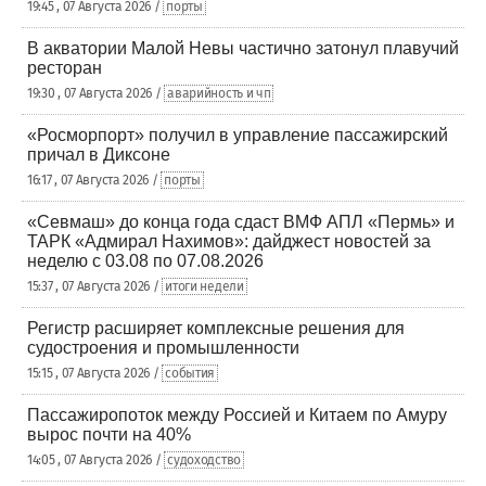
19:45 , 07 Августа 2026 /
порты
В акватории Малой Невы частично затонул плавучий
ресторан
19:30 , 07 Августа 2026 /
аварийность и чп
«Росморпорт» получил в управление пассажирский
причал в Диксоне
16:17 , 07 Августа 2026 /
порты
«Севмаш» до конца года сдаст ВМФ АПЛ «Пермь» и
ТАРК «Адмирал Нахимов»: дайджест новостей за
неделю с 03.08 по 07.08.2026
15:37 , 07 Августа 2026 /
итоги недели
Регистр расширяет комплексные решения для
судостроения и промышленности
15:15 , 07 Августа 2026 /
события
Пассажиропоток между Россией и Китаем по Амуру
вырос почти на 40%
14:05 , 07 Августа 2026 /
судоходство