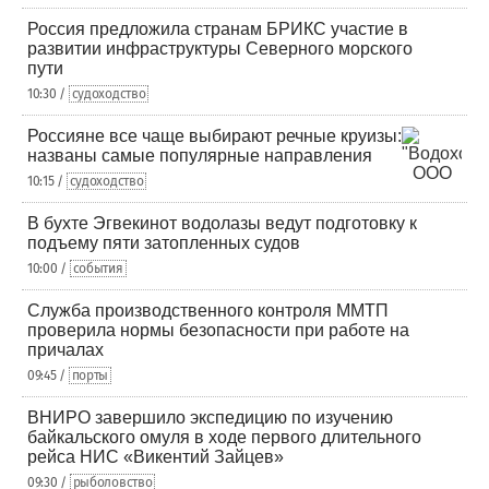
Россия предложила странам БРИКС участие в
развитии инфраструктуры Северного морского
пути
10:30 /
судоходство
Россияне все чаще выбирают речные круизы:
названы самые популярные направления
10:15 /
судоходство
В бухте Эгвекинот водолазы ведут подготовку к
подъему пяти затопленных судов
10:00 /
события
Служба производственного контроля ММТП
проверила нормы безопасности при работе на
причалах
09:45 /
порты
ВНИРО завершило экспедицию по изучению
байкальского омуля в ходе первого длительного
рейса НИС «Викентий Зайцев»
09:30 /
рыболовство