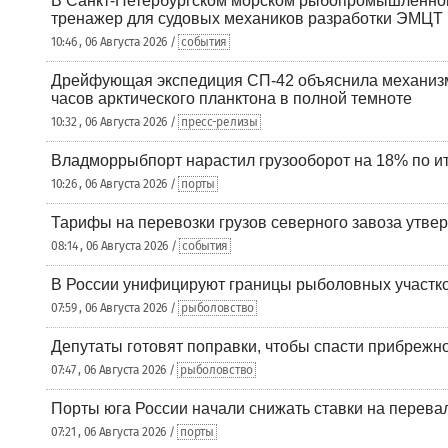
В Санкт-Петербургском морском рыбопромышленно
тренажер для судовых механиков разработки ЭМЦТ
10:46 , 06 Августа 2026 /
события
Дрейфующая экспедиция СП-42 объяснила механизм
часов арктического планктона в полной темноте
10:32 , 06 Августа 2026 /
пресс-релизы
Владморрыбпорт нарастил грузооборот на 18% по ит
10:26 , 06 Августа 2026 /
порты
Тарифы на перевозки грузов северного завоза утве
08:14 , 06 Августа 2026 /
события
В России унифицируют границы рыболовных участк
07:59 , 06 Августа 2026 /
рыболовство
Депутаты готовят поправки, чтобы спасти прибрежн
07:47 , 06 Августа 2026 /
рыболовство
Порты юга России начали снижать ставки на перевал
07:21 , 06 Августа 2026 /
порты