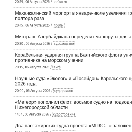
20:59 , 06 Августа 2026 /
события
Махачкалинский морпорт в январе-июле увеличил гр
полтора раза
20:45 , 06 Августа 2026 /
порты
Минтранс Азербайджана определит маршруты для а
20:30 , 06 Августа 2026 /
судоходство
Корабельная ударная группа Балтийского флота уни
противника на морском учении
20:15 , 06 Августа 2026 /
вмф
Научные суда «Эколог» и «Посейдон» Карельского 
2026 года
20:00 , 06 Августа 2026 /
судоремонт
«Метеор» пополнил флот: восьмое судно на подводн
Нижегородской области
17:04 , 06 Августа 2026 /
судостроение
Два пассажирских судна проекта «МПКС-L» заложе