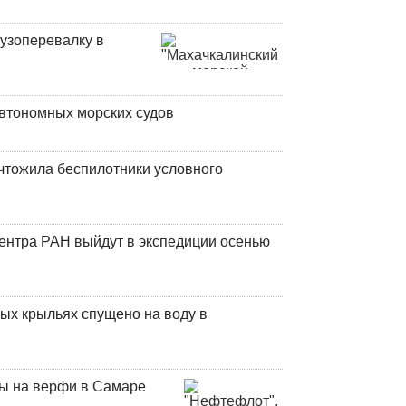
узоперевалку в
втономных морских судов
чтожила беспилотники условного
центра РАН выйдут в экспедиции осенью
ых крыльях спущено на воду в
ны на верфи в Самаре