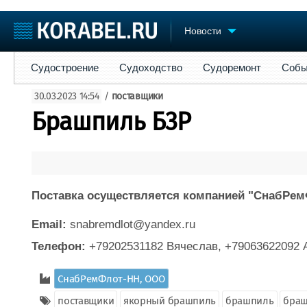
Новости
Судостроение
Судоходство
Судоремонт
События
Пре
Судостроение
Судоходство
Судоремонт
Собы
Судостроение
Торговая площадка
Конфере
30.03.2023 14:54
/
поставщики
Пульс
Доска объявлений
Выставк
Брашпиль Б3Р
Новости
Продажа флота
Личност
Компании
Оборудование
Словарь
Репутация
Изделия
Работа
Материалы
Крюинг
Услуги
Поставка осуществляется компанией "СнабРем
Журнал
Реклама
Email:
snabremdlot@yandex.ru
Телефон:
+79202531182 Вячеслав, +79063622092 
СнабРемФлот-НН, ООО
поставщики
якорный брашпиль
брашпиль
браш