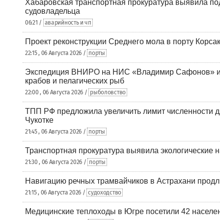
Хабаровская транспортная прокуратура выявила по
судовладельца
06:21 /
аварийность и чп
Проект реконструкции Среднего мола в порту Корса
22:15 , 06 Августа 2026 /
порты
Экспедиция ВНИРО на НИС «Владимир Сафонов» и
крабов и пелагических рыб
22:00 , 06 Августа 2026 /
рыболовство
ТПП РФ предложила увеличить лимит численности д
Чукотке
21:45 , 06 Августа 2026 /
порты
Транспортная прокуратура выявила экологические 
21:30 , 06 Августа 2026 /
порты
Навигацию речных трамвайчиков в Астрахани продл
21:15 , 06 Августа 2026 /
судоходство
Медицинские теплоходы в Югре посетили 42 населен