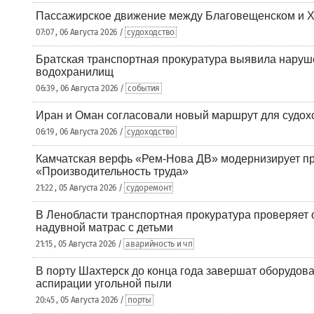
Пассажирское движение между Благовещенском и Х
07:07 , 06 Августа 2026 /
судоходство
Братская транспортная прокуратура выявила наруш
водохранилищ
06:39 , 06 Августа 2026 /
события
Иран и Оман согласовали новый маршрут для судох
06:19 , 06 Августа 2026 /
судоходство
Камчатская верфь «Рем-Нова ДВ» модернизирует пр
«Производительность труда»
21:22 , 05 Августа 2026 /
судоремонт
В Ленобласти транспортная прокуратура проверяет 
надувной матрас с детьми
21:15 , 05 Августа 2026 /
аварийность и чп
В порту Шахтерск до конца года завершат оборудова
аспирации угольной пыли
20:45 , 05 Августа 2026 /
порты