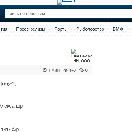
сс-релизы
Порты
Рыболовство
ВМФ
Образование
Яхт
тия
Пресс-релизы
Порты
Рыболовство
ВМФ
нции
Флот
и и семинары
Галерея флота
и
Форум
Отзывы
Все службы
1 мин
143
0
Флот".
Александр
пиль б3р