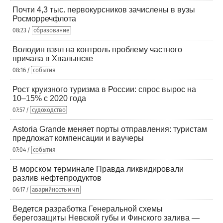
Почти 4,3 тыс. первокурсников зачислены в вузы
Росморречфлота
08:23 /
образование
Володин взял на контроль проблему частного
причала в Хвалынске
08:16 /
события
Рост круизного туризма в России: спрос вырос на
10–15% с 2020 года
07:57 /
судоходство
Astoria Grande меняет порты отправления: туристам
предложат компенсации и ваучеры
07:04 /
события
В морском терминале Правда ликвидировали
разлив нефтепродуктов
06:17 /
аварийность и чп
Ведется разработка Генеральной схемы
берегозащиты Невской губы и Финского залива —