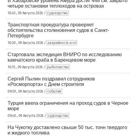
В Хабаровске уровень Амура достиг 448 см: закрыто
четыре остановки теплоходов на островах
10:45 , 09 Августа 2026 /
судоходство
Транспортная прокуратура проверяет
обстоятельства столкновения судов в Санкт-
Петербурге
10:30 , 09 Августа 2026 /
аварийность и чп
Стартовала экспедиция ВНИРО по исследованию
камчатского краба в Баренцевом море
10:15 , 09 Августа 2026 /
рыболовство
Сергей Пылин поздравил сотрудников
«Росморпорта» с Днем строителя
09:59 , 09 Августа 2026 /
события
Турция ввела ограничения на проход судов в Черное
море
09:40 , 09 Августа 2026 /
судоходство
На Чукотку доставлено свыше 50 тыс. тонн твердого
и жидкого топлива