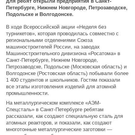
Новости
Продажа флота
для ребят открыли предприятия в Санкт-
Петербурге, Нижнем Новгороде, Петрозаводске,
Компании
Оборудование
Подольске и Волгодонске.
Репутация
Изделия
Работа
Материалы
В ходе Всероссийской акции «Неделя без
Крюинг
Услуги
турникетов», которая проводилась совместно с
Журнал
региональными отделениями Союза
Реклама
машиностроителей России, на заводах
Машиностроительного дивизиона «Росатома» в
Санкт-Петербурге, Нижнем Новгороде,
Конференции
Флот
Петрозаводске, Подольске (Московская область) и
Выставки и семинары
Галерея флота
Волгодонске (Ростовская область) побывали более
Личности
Форум
1 400 студентов и школьников. Гостям показали
Словарь
Отзывы
все этапы изготовления изделий для атомной
Все службы
промышленности.
На металлургическом комплексе «АЭМ-
Спецсталь» в Санкт-Петербурге ребятам
рассказали, как создают специальную сталь для
атомных реакторов, и показали, как создают
многотонные металлургические заготовки —