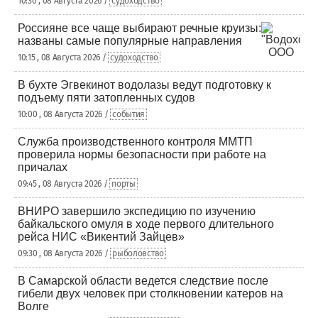
10:30 , 08 Августа 2026 /
судоходство
Россияне все чаще выбирают речные круизы:
названы самые популярные направления
10:15 , 08 Августа 2026 /
судоходство
В бухте Эгвекинот водолазы ведут подготовку к
подъему пяти затопленных судов
10:00 , 08 Августа 2026 /
события
Служба производственного контроля ММТП
проверила нормы безопасности при работе на
причалах
09:45 , 08 Августа 2026 /
порты
ВНИРО завершило экспедицию по изучению
байкальского омуля в ходе первого длительного
рейса НИС «Викентий Зайцев»
09:30 , 08 Августа 2026 /
рыболовство
В Самарской области ведется следствие после
гибели двух человек при столкновении катеров на
Волге