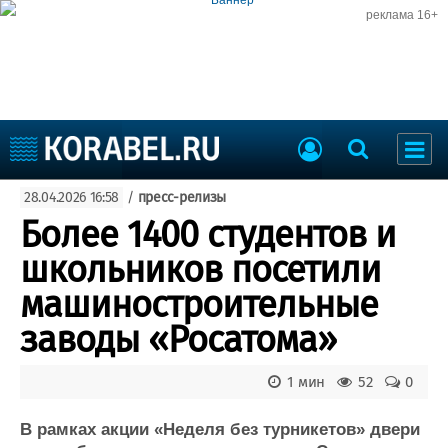
реклама 16+
Судостроение
28.04.2026 16:58
/
пресс-релизы
Судоходство
Судоремонт
Более 1400 студентов и
События
Пресс-релизы
школьников посетили
Порты
Рыболовство
машиностроительные
ВМФ
Образование
заводы «Росатома»
Яхты и катера
Еще
1 мин
52
0
Судостроение
Торговая площадка
Пульс
Доска объявлений
В рамках акции «Неделя без турникетов» двери