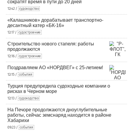
сократят время в пути до 20 дней
12:42 /
судоходство
«Калашников» дорабатывает транспортно-
десантный катер «БК-16»
12:17 /
судостроение
Строительство нового стапеля: работы
продолжаются
12:16 /
судостроение
Поздравляем АО «НОРДВЕГ» с 25-летием!
12:15 /
события
Турция предупредила судоходные компании о
рисках в Черном море
12:13 /
судоходство
На Печоре продолжаются дноуглубительные
работы, сейчас земснаряд находится в районе
Хабарихи
09:23 /
события