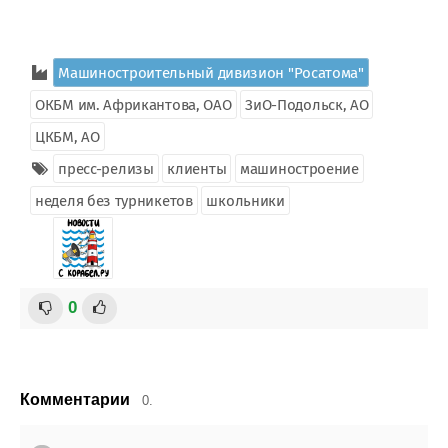
Машиностроительный дивизион "Росатома"
ОКБМ им. Африкантова, ОАО
ЗиО-Подольск, АО
ЦКБМ, АО
пресс-релизы
клиенты
машиностроение
неделя без турникетов
школьники
0
Комментарии
0.