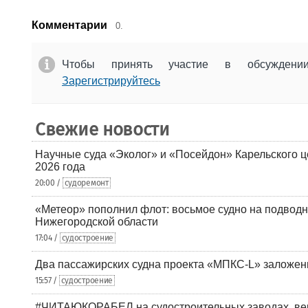
Комментарии
0.
Чтобы принять участие в обсужден
Зарегистрируйтесь
Свежие новости
Научные суда «Эколог» и «Посейдон» Карельского 
2026 года
20:00 /
судоремонт
«Метеор» пополнил флот: восьмое судно на подводн
Нижегородской области
17:04 /
судостроение
Два пассажирских судна проекта «МПКС-L» заложе
15:57 /
судостроение
#ЧИТАЮКОРАБЕЛ на судостроительных заводах, вер