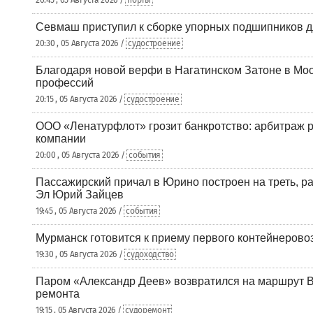
20:45 , 05 Августа 2026 /
порты
Севмаш приступил к сборке упорных подшипников д
20:30 , 05 Августа 2026 /
судостроение
Благодаря новой верфи в Нагатинском Затоне в Мос
профессий
20:15 , 05 Августа 2026 /
судостроение
ООО «Ленатурфлот» грозит банкротство: арбитраж р
компании
20:00 , 05 Августа 2026 /
события
Пассажирский причал в Юрино построен на треть, 
Эл Юрий Зайцев
19:45 , 05 Августа 2026 /
события
Мурманск готовится к приему первого контейнеровоз
19:30 , 05 Августа 2026 /
судоходство
Паром «Александр Деев» возвратился на маршрут 
ремонта
19:15 , 05 Августа 2026 /
судоремонт