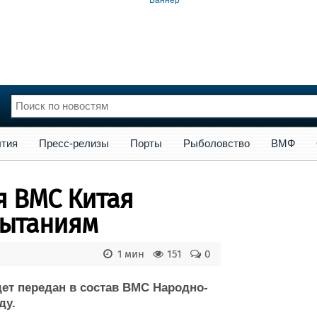
сс-релизы
Порты
Рыболовство
ВМФ
Образование
Яхт
тия
Пресс-релизы
Порты
Рыболовство
ВМФ
нции
Флот
и и семинары
Галерея флота
я ВМС Китая
и
Форум
Отзывы
пытаниям
Все службы
1 мин
151
0
дет передан в состав ВМС Народно-
ду.