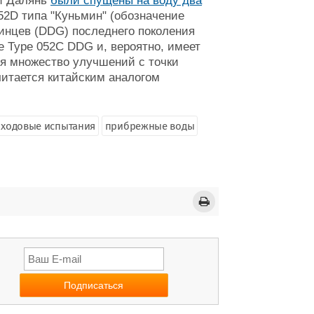
фи Далянь
были спущены на воду два
52D типа "Куньмин" (обозначение
минцев (DDG) последнего поколения
 Type 052C DDG и, вероятно, имеет
бя множество улучшений с точки
читается китайским аналогом
ходовые испытания
прибрежные воды