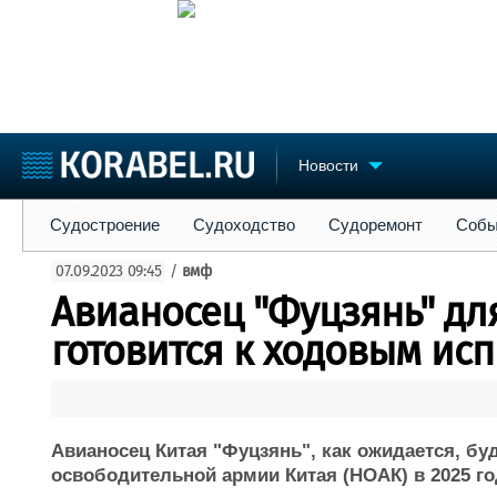
Новости
Судостроение
Судоходство
Судоремонт
События
Пре
Судостроение
Судоходство
Судоремонт
Собы
Судостроение
Торговая площадка
Конфере
07.09.2023 09:45
/
вмф
Пульс
Доска объявлений
Выставк
Авианосец "Фуцзянь" дл
Новости
Продажа флота
Личност
Компании
Оборудование
Словарь
готовится к ходовым ис
Репутация
Изделия
Работа
Материалы
Крюинг
Услуги
Журнал
Авианосец Китая "Фуцзянь", как ожидается, бу
Реклама
освободительной армии Китая (НОАК) в 2025 го