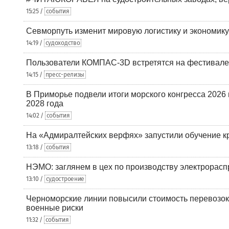
15:25 /
события
Севморпуть изменит мировую логистику и экономик
14:19 /
судоходство
Пользователи КОМПАС-3D встретятся на фестивале
14:15 /
пресс-релизы
В Приморье подвели итоги морского конгресса 2026 
2028 года
14:02 /
события
На «Адмиралтейских верфях» запустили обучение к
13:18 /
события
НЭМО: заглянем в цех по производству электрорасп
13:10 /
судостроение
Черноморские линии повысили стоимость перевозок
военные риски
11:32 /
события