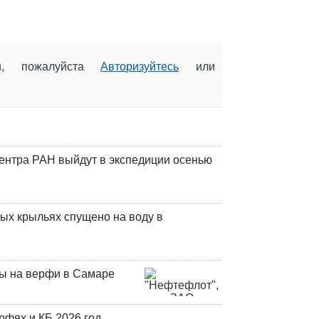
ии, пожалуйста
Авторизуйтесь
или
центра РАН выйдут в экспедиции осенью
ых крыльях спущено на воду в
ны на верфи в Самаре
фях и КБ 2026 год