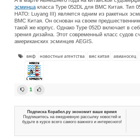
А в марте нынешнего года на китайской судовер
эсминца
класса Type 052DL для ВМС Китая. Тип 0
НАТО: Luyang III) является одним из ракетных эс
ВМС Китая. Он основан на своем предшественнике
такой же корпус. Однако Type 052D включает в се
зрения дизайна. Этот современный класс судов с
американских эсминцев AEGIS.
вмф
новостные агентства
вмс китая
авианосец
1
Подписка Корабел.ру экономит ваше время
Подпишитесь на ежедневную рассылку новостей и
будьте в курсе всего самого важного и интересного!