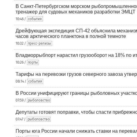
В Санкт-Петербургском морском рыбопромышленно
тренажер для судовых механиков разработки ЭМЦТ
10:46 /
события
Дрейфующая экспедиция СП-42 объяснила механизм
часов арктического планктона в полной темноте
10:32 /
пресс-релизы
Владморрыбпорт нарастил грузооборот на 18% по ит
10:26 /
порты
Тарифы на перевозки грузов северного завоза утве
08:14 /
события
В России унифицируют границы рыболовных участк
07:59 /
рыболовство
Депутаты готовят поправки, чтобы спасти прибрежн
07:47 /
рыболовство
Порты юга России начали снижать ставки на перевал