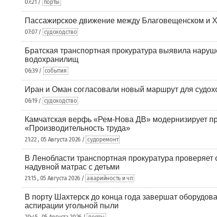
07:21 /
порты
Пассажирское движение между Благовещенском и Х
07:07 /
судоходство
Братская транспортная прокуратура выявила наруш
водохранилищ
06:39 /
события
Иран и Оман согласовали новый маршрут для судох
06:19 /
судоходство
Камчатская верфь «Рем-Нова ДВ» модернизирует пр
«Производительность труда»
21:22 , 05 Августа 2026 /
судоремонт
В Ленобласти транспортная прокуратура проверяет 
надувной матрас с детьми
21:15 , 05 Августа 2026 /
аварийность и чп
В порту Шахтерск до конца года завершат оборудова
аспирации угольной пыли