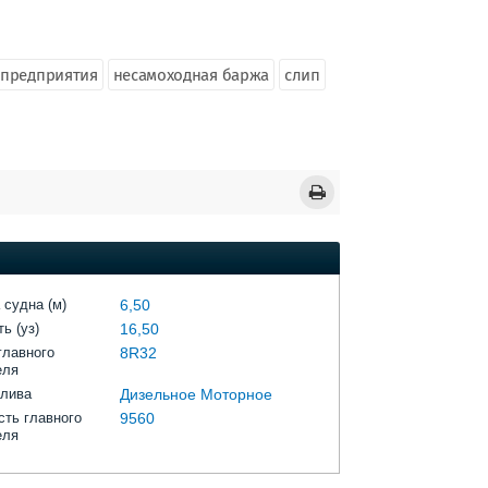
 предприятия
несамоходная баржа
слип
 судна (м)
6,50
ь (уз)
16,50
главного
8R32
еля
плива
Дизельное Моторное
ть главного
9560
еля