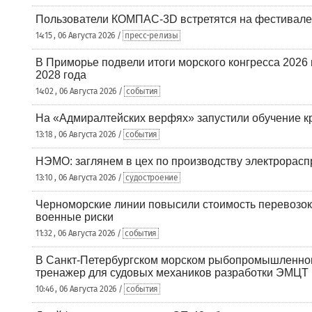
Пользователи КОМПАС-3D встретятся на фестивале
14:15 , 06 Августа 2026 /
пресс-релизы
В Приморье подвели итоги морского конгресса 2026 
2028 года
14:02 , 06 Августа 2026 /
события
На «Адмиралтейских верфях» запустили обучение к
13:18 , 06 Августа 2026 /
события
НЭМО: заглянем в цех по производству электрорасп
13:10 , 06 Августа 2026 /
судостроение
Черноморские линии повысили стоимость перевозок
военные риски
11:32 , 06 Августа 2026 /
события
В Санкт-Петербургском морском рыбопромышленно
тренажер для судовых механиков разработки ЭМЦТ
10:46 , 06 Августа 2026 /
события