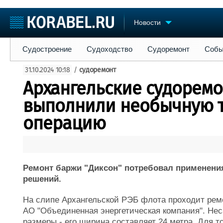
Новости
Судостроение
Судоходство
Судоремонт
События
Пре
Судостроение
Судоходство
Судоремонт
Собы
Судостроение
Торговая площадка
Конфере
31.10.2024 10:18
/
судоремонт
Пульс
Доска объявлений
Выставк
Архангельские судорем
Новости
Продажа флота
Личност
Компании
Оборудование
Словарь
выполнили необычную 
Репутация
Изделия
операцию
Работа
Материалы
Крюинг
Услуги
Журнал
Реклама
Ремонт баржи "Диксон" потребовал применени
решений.
На слипе Архангельской РЭБ флота проходит рем
АО "Объединенная энергетическая компания". Не
размеры - его ширина составляет 24 метра. Для т