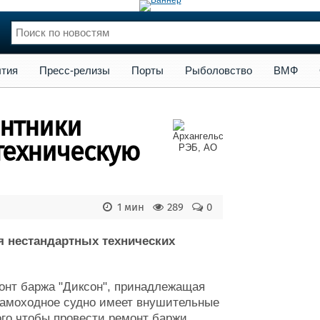
сс-релизы
Порты
Рыболовство
ВМФ
Образование
Яхт
тия
Пресс-релизы
Порты
Рыболовство
ВМФ
нции
Флот
и и семинары
Галерея флота
онтники
и
Форум
Отзывы
техническую
Все службы
1 мин
289
0
я нестандартных технических
онт баржа "Диксон", принадлежащая
самоходное судно имеет внушительные
ого чтобы провести ремонт баржи