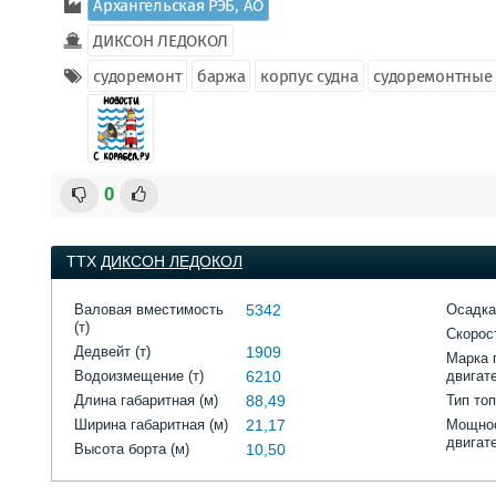
Архангельская РЭБ, АО
ДИКСОН ЛЕДОКОЛ
судоремонт
баржа
корпус судна
судоремонтные
0
ТТХ
ДИКСОН ЛЕДОКОЛ
Валовая вместимость
5342
Осадка
(т)
Скорост
Дедвейт (т)
1909
Марка 
Водоизмещение (т)
6210
двигат
Длина габаритная (м)
88,49
Тип то
Ширина габаритная (м)
21,17
Мощнос
двигат
Высота борта (м)
10,50