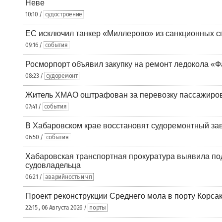
Неве
10:10 /
судостроение
ЕС исключил танкер «Миллерово» из санкционных с
09:16 /
события
Росморпорт объявил закупку на ремонт ледокола «Ф
08:23 /
судоремонт
Житель ХМАО оштрафован за перевозку пассажиров 
07:41 /
события
В Хабаровском крае восстановят судоремонтный за
06:50 /
события
Хабаровская транспортная прокуратура выявила по
судовладельца
06:21 /
аварийность и чп
Проект реконструкции Среднего мола в порту Корса
22:15 , 06 Августа 2026 /
порты