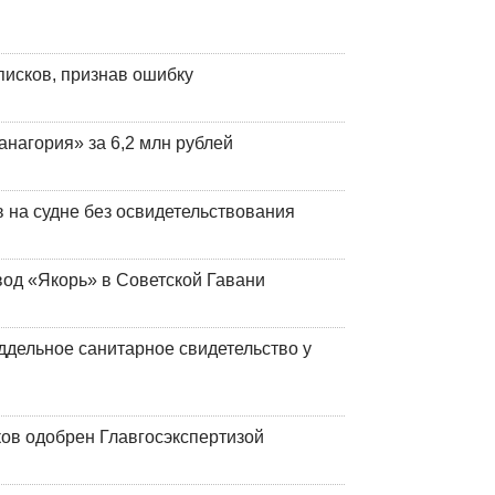
писков, признав ошибку
анагория» за 6,2 млн рублей
на судне без освидетельствования
вод «Якорь» в Советской Гавани
ддельное санитарное свидетельство у
ков одобрен Главгосэкспертизой