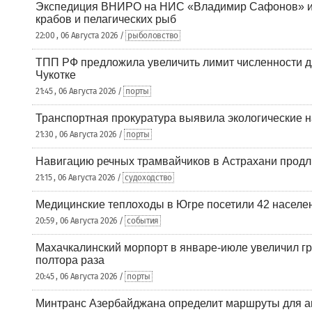
Экспедиция ВНИРО на НИС «Владимир Сафонов» и
крабов и пелагических рыб
22:00 , 06 Августа 2026 /
рыболовство
ТПП РФ предложила увеличить лимит численности д
Чукотке
21:45 , 06 Августа 2026 /
порты
Транспортная прокуратура выявила экологические 
21:30 , 06 Августа 2026 /
порты
Навигацию речных трамвайчиков в Астрахани продл
21:15 , 06 Августа 2026 /
судоходство
Медицинские теплоходы в Югре посетили 42 населен
20:59 , 06 Августа 2026 /
события
Махачкалинский морпорт в январе-июле увеличил гр
полтора раза
20:45 , 06 Августа 2026 /
порты
Минтранс Азербайджана определит маршруты для а