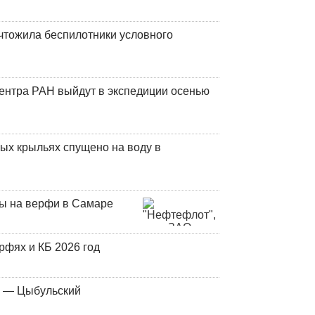
чтожила беспилотники условного
центра РАН выйдут в экспедиции осенью
ых крыльях спущено на воду в
ны на верфи в Самаре
фях и КБ 2026 год
у — Цыбульский