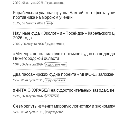
20:30 , 06 Августа 2026 /
судоходство
Корабельная ударная группа Балтийского флота уни
противника на морском учении
20:15 , 06 Августа 2026 /
вмф
Научные суда «Эколог» и «Посейдон» Карельского 
2026 года
20:00 , 06 Августа 2026 /
судоремонт
«Метеор» пополнил флот: восьмое судно на подводн
Нижегородской области
17:04 , 06 Августа 2026 /
судостроение
Два пассажирских судна проекта «МПКС-L» заложе
15:57 , 06 Августа 2026 /
судостроение
#ЧИТАЮКОРАБЕЛ на судостроительных заводах, вер
15:25 , 06 Августа 2026 /
события
Севморпуть изменит мировую логистику и экономик
14:19 , 06 Августа 2026 /
судоходство