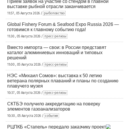
Приём заявок на участие со стендом в главной
выставке рыбной отрасли заканчивается
11:57 , 05 Августа 2026 /
рыболовство
Global Fishery Forum & Seafood Expo Russia 2026 —
готовимся к главному событию года!
11:30 , 05 Августа 2026 /
пресс-релизы
Вместо импорта — свои: в России представят
каталог алюминиевых инноваций и типовых
решений
11:00 , 05 Августа 2026 /
пресс-релизы
НЭС «Михаил Сомов»: выставка к 50 летию
ветерана полярных плаваний и планы по созданию
плавучего музея
10:37 , 05 Августа 2026 /
пресс-релизы
СКТБЭ получило аккредитацию на поверку
элементов газоанализаторов
10:30 , 05 Августа 2026 /
события
РЦПКБ «Стапель» передало заказчику проект