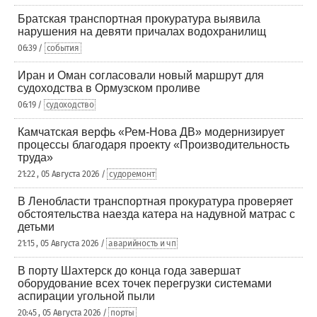
Братская транспортная прокуратура выявила
нарушения на девяти причалах водохранилищ
06:39 /
события
Иран и Оман согласовали новый маршрут для
судоходства в Ормузском проливе
06:19 /
судоходство
Камчатская верфь «Рем-Нова ДВ» модернизирует
процессы благодаря проекту «Производительность
труда»
21:22 , 05 Августа 2026 /
судоремонт
В Ленобласти транспортная прокуратура проверяет
обстоятельства наезда катера на надувной матрас с
детьми
21:15 , 05 Августа 2026 /
аварийность и чп
В порту Шахтерск до конца года завершат
оборудование всех точек перегрузки системами
аспирации угольной пыли
20:45 , 05 Августа 2026 /
порты