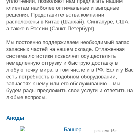
уплотнений, позволяют нам предлагать нашим
Журнал
клиентам наиболее оптимальные и выгодные
Реклама
решения. Представительства компании
расположены в Китае (Шанхай), Сингапуре, США,
а также в России (Санкт-Петербург).
Конференции
Флот
Выставки и семинары
Галерея флота
Мы постоянно поддерживаем необходимый запас
Личности
Форум
запасных частей на нашем складе. Отлаженная
Словарь
Отзывы
система логистики позволяет осуществлять
Все службы
немедленную отгрузку и быструю доставку в
любую точку мира, в том числе и в РФ. Если у Вас
есть потребность в подобном оборудовании,
запчастях к нему или его обслуживанию – мы
будем рады предложить свои услуги и ответить на
любые вопросы.
Аноды
реклама 16+