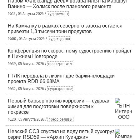
Паром «Александр Деев» возвратился на маршрут
Ванино — Холмск после планового ремонта
19:15 , 05 Августа 2026 /
судоремонт
На Камчатку в рамках северного завоза остается
привезти 1,3 тысячи тонн продуктов
19:00 , 05 Августа 2026 /
судоходство
Конференция по скоростному судостроению пройдет
в Нижнем Новгороде
16:39 , 05 Августа 2026 /
пресс-релизы
ГТЛК передала в лизинг две баржи-площадки
проекта RDB 66.68МА
16:32 , 05 Августа 2026 /
судостроение
Первый барьер против коррозии — судовая
химия для подготовки поверхности к
покраске
16:20 , 05 Августа 2026 /
пресс-релизы
Невский ССЗ спустил на воду пятый сухогруз
серии RSD59 — «Архип Куинджи»