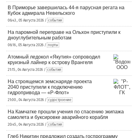
В Приморье завершилась 44-я парусная регата на
Кубок адмирала Невельского
06:43 , 05 Августа 2026 /
события
На паромной переправе на Ольхон приступили к
дноуглубительным работам
06:16 , 05 Августа 2026 /
порты
Атомный ледокол «Якутия» сопроводил
круизный лайнер к острову Врангеля
21:15 , 04 Августа 2026 /
события
На строящемся земснаряде проекта
2040 приступили к подключению
гидропривода — «Р-Флот»
21:00 , 04 Августа 2026 /
судостроение
На Камчатке прошли учения по спасению экипажа
самолета и буксировке аварийного корабля
20:45 , 04 Августа 2026 /
события
Глеб Никитин предложил создать госпрограмму