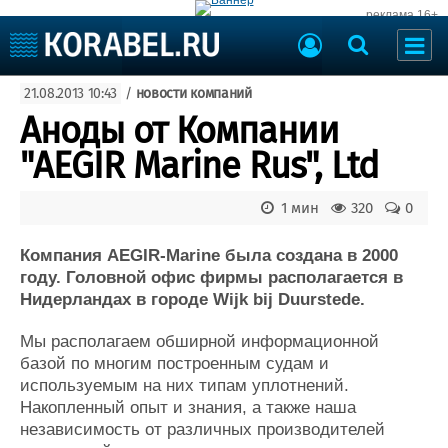
реклама 16+
Судостроение
21.08.2013 10:43
/
новости компаний
Судоходство
Судоремонт
Аноды от Компании
События
Пресс-релизы
"AEGIR Marine Rus", Ltd
Порты
Рыболовство
ВМФ
1 мин
320
0
Образование
Яхты и катера
Еще
Компания AEGIR-Marine была создана в 2000
году. Головной офис фирмы располагается в
Судостроение
Торговая площадка
Нидерландах в городе Wijk bij Duurstede.
Пульс
Доска объявлений
Мы располагаем обширной информационной
Новости
Продажа флота
базой по многим построенным судам и
Компании
Оборудование
используемым на них типам уплотнений.
Репутация
Изделия
Накопленный опыт и знания, а также наша
Работа
Материалы
независимость от различных производителей
Крюинг
Услуги