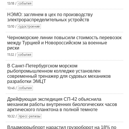
13:18 /
события
НЭМО: заглянем в цех по производству
электрораспределительных устройств
13:10 /
судостроение
Черноморские линии повысили стоимость перевозок
между Турцией и Новороссийском за военные
риски
11:32 /
события
В Санкт-Петербургском морском
рыбопромышленном колледже установлен
современный тренажер для судовых механиков
разработки ЭМЦТ
10:46 /
события
Дрейфующая экспедиция СП-42 объяснила
механизм работы внутренних биологических часов
арктического планктона в полной темноте
10:32 /
пресс-релизы
Владморрыбпорт нарастил грузооборот на 18% по