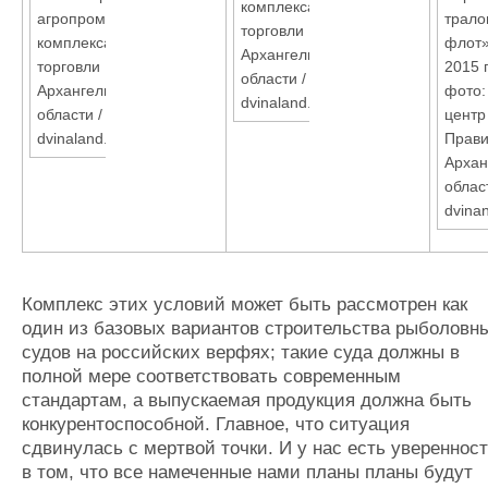
комплекса и
агропромышленного
трало
торговли
комплекса и
флот»
Архангельской
торговли
2015 
области /
Архангельской
фото:
dvinaland.ru
области /
центр
dvinaland.ru
Прави
Архан
област
dvina
Комплекс этих условий может быть рассмотрен как
один из базовых вариантов строительства рыболовн
судов на российских верфях; такие суда должны в
полной мере соответствовать современным
стандартам, а выпускаемая продукция должна быть
конкурентоспособной. Главное, что ситуация
сдвинулась с мертвой точки. И у нас есть увереннос
в том, что все намеченные нами планы планы будут