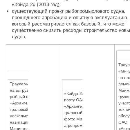
«Койда-2» (2013 год);
существующий проект рыбопромыслового судна,
прошедшего апробацию и опытную эксплуатацию,
который рассматривается как базовый, что может
существенно снизить расходы строительство нов
судов.
Траул
«Мичу
на пл
Траулеры приходят
ремон
на выгрузку в
Майм
«Койда-2» в рыбном
рыбный порт ОАО
грузо
порту ОАО
«Архангельский
участ
«Архангельский
траловый флот»
техни
траловый флот»
несколько раз за
обслу
фото: Министерство
навигацию фото:
ОАО
агропромышленного
Министерство
«Арха