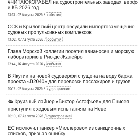
#ЧИТАЮКОРАБЕЛ на судостроительных заводах, верф
и КБ 2026 год
13:13 , 07 Августа 2026 /
события
ОСК и Крыловский центр обсудили импортозамещение
судовых пропульсивных комплексов
13:02 , 07 Августа 2026 /
события
Глава Морской коллегии посетил авианосец и морскую
лабораторию в Рио-де-Жанейро
12:44 , 07 Августа 2026 /
события
В Якутии на новой судоверфи спущена на воду баржа
проекта «В2040» для перевозки пассажиров и грузов
10:17 , 07 Августа 2026 /
судостроение
🛳️ Круизный лайнер «Виктор Астафьев» для Енисея
приступил к ходовым испытаниям на Неве
10:10 , 07 Августа 2026 /
судостроение
ЕС исключил танкер «Миллерово» из санкционных
списков, признав ошибку