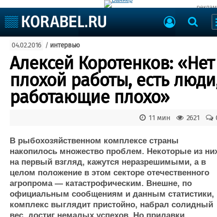
реклам
Судостроение
04.02.2016
/
интервью
Судоходство
Судоремонт
Алексей Коротенков: «Нет
События
Пресс-релизы
плохой работы, есть люди
Порты
Рыболовство
работающие плохо»
ВМФ
Образование
Яхты и катера
11 мин
2621
Еще
В рыбохозяйственном комплексе страны
Судостроение
Торговая площадка
накопилось множество проблем. Некоторые из них
Пульс
Доска объявлений
на первый взгляд, кажутся неразрешимыми, а в
Новости
Продажа флота
целом положение в этом секторе отечественного
Компании
Оборудование
агропрома — катастрофическим. Внешне, по
Репутация
Изделия
официальным сообщениям и данным статистики,
Работа
Материалы
комплекс выглядит пристойно, набрал солидный
Крюинг
Услуги
вес, достиг немалых успехов. Но прилавки