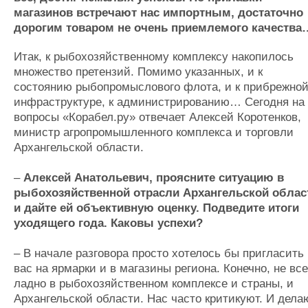
Журнал
магазинов встречают нас импортным, достаточно
дорогим товаром не очень приемлемого качества
Реклама
Итак, к рыбохозяйственному комплексу накопилось
Конференции
Флот
множество претензий. Помимо указанных, и к
состоянию рыбопромыслового флота, и к прибрежно
Выставки и семинары
Галерея флота
инфраструктуре, к администрированию… Сегодня на
Личности
Форум
вопросы «Корабел.ру» отвечает Алексей Коротенков,
Словарь
Отзывы
министр агропромышленного комплекса и торговли
Все службы
Архангельской области.
–
Алексей Анатольевич, проясните ситуацию в
рыбохозяйственной отрасли Архангельской облас
и дайте ей объективную оценку. Подведите итоги
уходящего года. Каковы успехи?
– В начале разговора просто хотелось бы пригласить
вас на ярмарки и в магазины региона. Конечно, не все
ладно в рыбохозяйственном комплексе и страны, и
Архангельской области. Нас часто критикуют. И дела