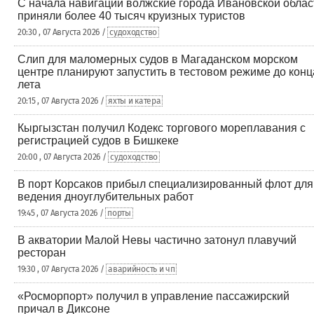
С начала навигации волжские города Ивановской облас
приняли более 40 тысяч круизных туристов
20:30 , 07 Августа 2026 /
судоходство
Слип для маломерных судов в Магаданском морском
центре планируют запустить в тестовом режиме до конц
лета
20:15 , 07 Августа 2026 /
яхты и катера
Кыргызстан получил Кодекс торгового мореплавания с
регистрацией судов в Бишкеке
20:00 , 07 Августа 2026 /
судоходство
В порт Корсаков прибыл специализированный флот для
ведения дноуглубительных работ
19:45 , 07 Августа 2026 /
порты
В акватории Малой Невы частично затонул плавучий
ресторан
19:30 , 07 Августа 2026 /
аварийность и чп
«Росморпорт» получил в управление пассажирский
причал в Диксоне