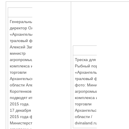
Генеральный
директор ОАО
«Архангельский
траловый флот»
Алексей Заплатов и
министр
агропромышленного
Треска для северян.
комплекса и
Рыбный порт ОАО
торговли
«Архангельский
Архангельской
траловый флот»
области Алексей
фото: Министерство
Коротенков
агропромышленного
подводят итоги
комплекса и
2015 года.
торговли
17 декабря
Архангельской
2015 года фото:
области /
Министерство
dvinaland.ru