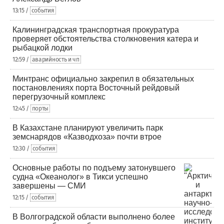
13:15 /
события
Калининградская транспортная прокуратура
проверяет обстоятельства столкновения катера и
рыбацкой лодки
12:59 /
аварийность и чп
Минтранс официально закрепил в обязательных
постановлениях порта Восточный рейдовый
перегрузочный комплекс
12:45 /
порты
В Казахстане планируют увеличить парк
земснарядов «Казводхоза» почти втрое
12:30 /
события
Основные работы по подъему затонувшего
судна «Океанолог» в Тикси успешно
завершены — СМИ
12:15 /
события
В Волгоградской области выполнено более