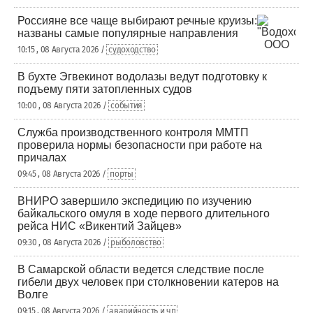
Россияне все чаще выбирают речные круизы:
названы самые популярные направления
10:15 , 08 Августа 2026 /
судоходство
В бухте Эгвекинот водолазы ведут подготовку к
подъему пяти затопленных судов
10:00 , 08 Августа 2026 /
события
Служба производственного контроля ММТП
проверила нормы безопасности при работе на
причалах
09:45 , 08 Августа 2026 /
порты
ВНИРО завершило экспедицию по изучению
байкальского омуля в ходе первого длительного
рейса НИС «Викентий Зайцев»
09:30 , 08 Августа 2026 /
рыболовство
В Самарской области ведется следствие после
гибели двух человек при столкновении катеров на
Волге
09:15 , 08 Августа 2026 /
аварийность и чп