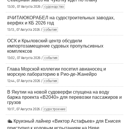
13:30 , 07 Августа 2026 /
судоходство
#ЧИТАЮКОРАБЕЛ на судостроительных заводах,
верфях и КБ 2026 год
13:13 , 07 Августа 2026 /
события
ОСК и Крыловский центр обсудили
импортозамещение судовых пропульсивных
комплексов
13:02 , 07 Августа 2026 /
события
Глава Морской коллегии посетил авианосец и
морскую лабораторию в Рио-де-Жанейро
12:44 , 07 Августа 2026 /
события
В Якутии на новой судоверфи спущена на воду
баржа проекта «В2040» для перевозки пассажиров и
грузов
10:17 , 07 Августа 2026 /
судостроение
🛳️ Круизный лайнер «Виктор Астафьев» для Енисея
приступил к ходовым испытаниям на Неве