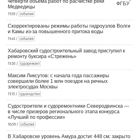
четверти объема работ по расчистке реки
Медведицы
11:59 /
события
Скорректированы режимы работы гидроузлов Волги
и Камы из-за повышенного притока воды
11:45 /
события
Хабаровский судостроительный завод приступил к
ремонту буксира «Стрежень»
11:30 /
судоремонт
Максим Ликсутов: с начала года пассажиры
совершили более 1 млн поездок на речных
электросудах Москвы
11:15 /
судоходство
Судостроители и судоремонтники Северодвинска —
в числе призеров регионального этапа конкурса
«Лучший по профессии»
10:59 /
события
В Хабаровске уровень Амура достиг 448 см: закрыто