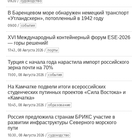
09:20 /
судоходство
В Баренцевом море обнаружен немецкий транспорт
«Утландсхерн», потопленный в 1942 году
09:00 /
события
XVI Международный контейнерный форум ESE-2026
— горы решений!
17:43 , 08 Августа 2026 /
порты
Турция с начала года нарастила импорт российского
зерна почти на 70%
11:00 , 08 Августа 2026 /
события
На Камчатке подвели итоги всероссийских
студенческих путинных проектов «Сила Востока» и
«Камчатка»
10:45 , 08 Августа 2026 /
образование
Россия предложила странам БРИКС участие в
развитии инфраструктуры Северного морского
пути
10:30 , 08 Августа 2026 /
судоходство