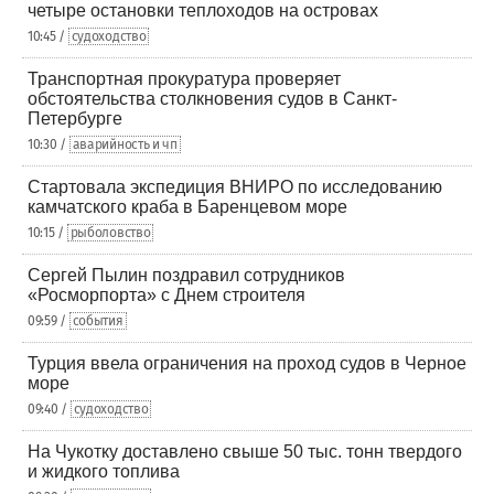
четыре остановки теплоходов на островах
10:45 /
судоходство
Транспортная прокуратура проверяет
обстоятельства столкновения судов в Санкт-
Петербурге
10:30 /
аварийность и чп
Стартовала экспедиция ВНИРО по исследованию
камчатского краба в Баренцевом море
10:15 /
рыболовство
Сергей Пылин поздравил сотрудников
«Росморпорта» с Днем строителя
09:59 /
события
Турция ввела ограничения на проход судов в Черное
море
09:40 /
судоходство
На Чукотку доставлено свыше 50 тыс. тонн твердого
и жидкого топлива