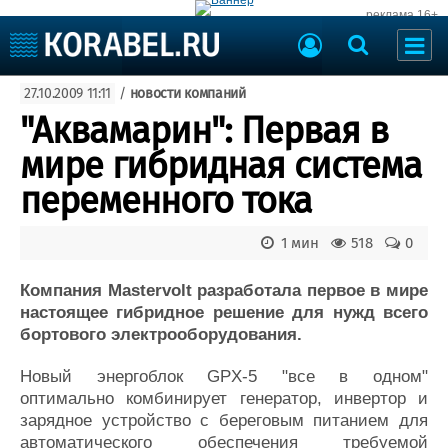
реклама 16+
Судостроение
27.10.2009 11:11
/
новости компаний
Судоходство
Судоремонт
"Аквамарин": Первая в
События
Пресс-релизы
мире гибридная система
Порты
Рыболовство
переменного тока
ВМФ
Образование
Яхты и катера
1 мин
518
0
Еще
Компания Mastervolt разработала первое в мире
Судостроение
Торговая площадка
настоящее гибридное решение для нужд всего
Пульс
Доска объявлений
бортового электрооборудования.
Новости
Продажа флота
Компании
Оборудование
Новый энергоблок GPX-5 "все в одном"
Репутация
Изделия
оптимально комбинирует генератор, инвертор и
Работа
Материалы
зарядное устройство с береговым питанием для
Крюинг
Услуги
автоматического обеспечения требуемой