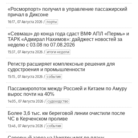
«Росморпорт» получил в управление пассажирский
причал в Диксоне
16:17 , 07 Августа 2026 /
порты
«Севмаш» до конца года сдаст ВМФ АПЛ «Пермь» и
ТАРК «Адмирал Нахимов»: дайджест новостей за
неделю с 03.08 по 07.08.2026
15:37 , 07 Августа 2026 /
итоги недели
Регистр расширяет комплексные решения для
судостроения и промышленности
15:15 , 07 Августа 2026 /
события
Пассажиропоток между Россией и Китаем по Амуру
вырос почти на 40%
14:05 , 07 Августа 2026 /
судоходство
Более 3,6 тыс. км береговой линии очистили после
ЧС в Керченском проливе
13:46 , 07 Августа 2026 /
события
Северный завоз на Чукотку идет по плану