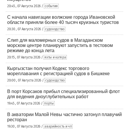
20:45 , 07 Августа 2026 /
события
С начала навигации волжские города Ивановской
области приняли более 40 тысяч круизных туристов
20:30 , 07 Августа 2026 /
судоходство
Слип для маломерных судов в Магаданском
морском центре планируют запустить в тестовом
режиме до конца лета
20:15 , 07 Августа 2026 /
яхты и катера
Кыргызстан получил Кодекс торгового
мореплавания с регистрацией судов в Бишкеке
20:00 , 07 Августа 2026 /
судоходство
В порт Корсаков прибыл специализированный флот
для ведения дноуглубительных работ
19:45 , 07 Августа 2026 /
порты
В акватории Малой Невы частично затонул плавучий
ресторан
19:30 , 07 Августа 2026 /
аварийность и чп