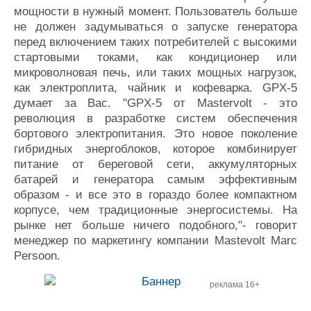
мощности в нужный момент. Пользователь больше
Журнал
не должен задумываться о запуске генератора
Реклама
перед включением таких потребителей с высокими
стартовыми токами, как кондиционер или
Конференции
Флот
микроволновая печь, или таких мощных нагрузок,
как электроплита, чайник и кофеварка. GPX-5
Выставки и семинары
Галерея флота
думает за Вас. "GPX-5 от Mastervolt - это
Личности
Форум
революция в разработке систем обеспечения
Словарь
Отзывы
бортового электропитания. Это новое поколение
Все службы
гибридных энергоблоков, которое комбинирует
питание от береговой сети, аккумуляторных
батарей и генератора самым эффективным
образом - и все это в гораздо более компактном
корпусе, чем традиционные энергосистемы. На
рынке нет больше ничего подобного,"- говорит
менеджер по маркетингу компании Mastevolt Marc
Persoon.
реклама 16+