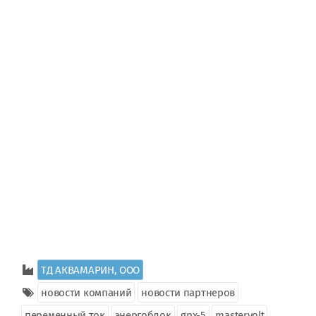
ТД АКВАМАРИН, ООО
новости компаний
новости партнеров
переменный ток
энергоблок
gpx-5
mastervolt