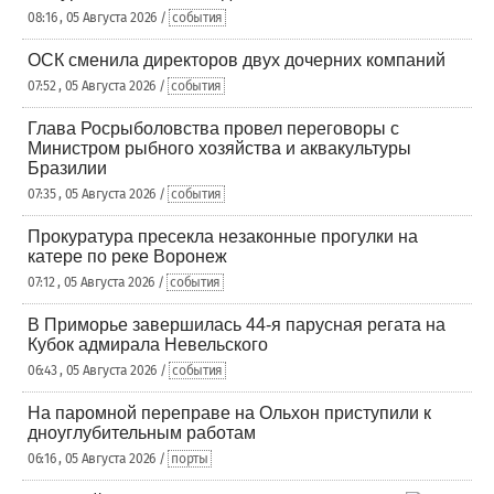
08:16 , 05 Августа 2026 /
события
ОСК сменила директоров двух дочерних компаний
07:52 , 05 Августа 2026 /
события
Глава Росрыболовства провел переговоры с
Министром рыбного хозяйства и аквакультуры
Бразилии
07:35 , 05 Августа 2026 /
события
Прокуратура пресекла незаконные прогулки на
катере по реке Воронеж
07:12 , 05 Августа 2026 /
события
В Приморье завершилась 44-я парусная регата на
Кубок адмирала Невельского
06:43 , 05 Августа 2026 /
события
На паромной переправе на Ольхон приступили к
дноуглубительным работам
06:16 , 05 Августа 2026 /
порты