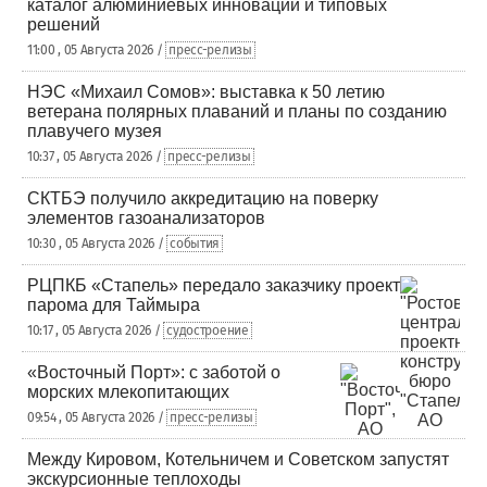
каталог алюминиевых инноваций и типовых
решений
11:00 , 05 Августа 2026 /
пресс-релизы
НЭС «Михаил Сомов»: выставка к 50 летию
ветерана полярных плаваний и планы по созданию
плавучего музея
10:37 , 05 Августа 2026 /
пресс-релизы
СКТБЭ получило аккредитацию на поверку
элементов газоанализаторов
10:30 , 05 Августа 2026 /
события
РЦПКБ «Стапель» передало заказчику проект
парома для Таймыра
10:17 , 05 Августа 2026 /
судостроение
«Восточный Порт»: с заботой о
морских млекопитающих
09:54 , 05 Августа 2026 /
пресс-релизы
Между Кировом, Котельничем и Советском запустят
экскурсионные теплоходы