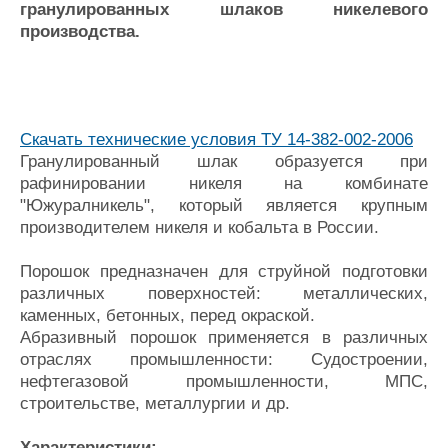
гранулированных шлаков никелевого
Журнал
производства.
Реклама
Конференции
Флот
Выставки и семинары
Галерея флота
Скачать технические условия ТУ 14-382-002-2006
Личности
Форум
Гранулированный шлак образуется при
Словарь
Отзывы
рафинировании никеля на комбинате
Все службы
"Южуралникель", который является крупным
производителем никеля и кобальта в России.
Порошок предназначен для струйной подготовки
различных поверхностей: металлических,
каменных, бетонных, перед окраской.
Абразивный порошок применяется в различных
отраслях промышленности: Судостроении,
нефтегазовой промышленности, МПС,
строительстве, металлургии и др.
Характеристики: