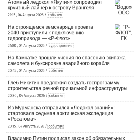
Атомный ледокол «Якутия» сопроводил
круизный лайнер к острову Врангеля
21:15 , 04 Августа 2026 /
события
На строящемся земснаряде проекта
2040 приступили к подключению
гидропривода — «Р-Флот»
21:00 , 04 Августа 2026 /
судостроение
На Камчатке прошли учения по спасению экипажа
самолета и буксировке аварийного корабля
20:45 , 04 Августа 2026 /
события
Глеб Никитин предложил создать госпрограмму
строительства речной причальной инфраструктуры
20:30 , 04 Августа 2026 /
события
Из Мурманска отправился «Ледокол знаний»:
стартовала седьмая арктическая экспедиция
«Росатома»
20:15 , 04 Августа 2026 /
события
Владимир Путин подписал закон об обязательных