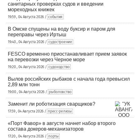
санитарных проверках судов и введении
мореходных книжек
19:59 , 04 Августа 2026 /
события
В Омске спущены на воду буксир и паром для
переправы через Иртыш
19:40 , 04 Августа 2026 /
судостроение
FESCO временно приостанавливает прием заявок
на перевозки через Черное море
19:20 , 04 Августа 2026 /
судоходство
Вылов российских рыбаков с начала года превысил
2,89 млн тонн
19:00 , 04 Августа 2026 /
рыболовство
Заменит ли роботизация сварщиков?
17:59 , 04 Августа 2026 /
пресс-релизы
«Порт Фавор» в августе начнет набор второго
состава докеров-механизаторов
17:20 , 04 Августа 2026 /
порты