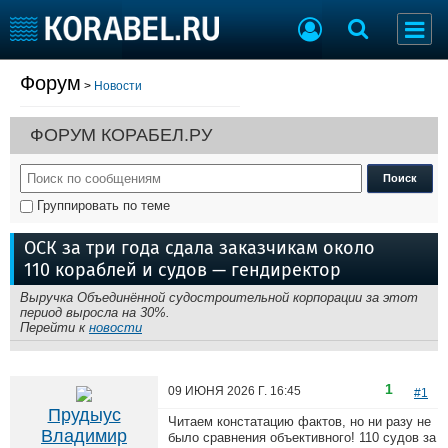
Форум
>
Новости
Судостроение
Торговая площадка
Пульс
Доска объявлений
ФОРУМ КОРАБЕЛ.РУ
Новости
Продажа флота
Компании
Оборудование
Репутация
Изделия
Группировать по теме
Работа
Материалы
Крюинг
Услуги
ОСК за три года сдала заказчикам около
Журнал
110 кораблей и судов — гендиректор
Реклама
Выручка Объединённой судостроительной корпорации за этот
период выросла на 30%.
Перейти к
новости
Конференции
Флот
Выставки и семинары
Галерея флота
1
09 ИЮНЯ 2026 Г.
16:45
Личности
Форум
#1
Прудыус
Словарь
Отзывы
Читаем констатацию фактов, но ни разу не
Владимир
было сравнения объективного! 110 судов за
Все службы