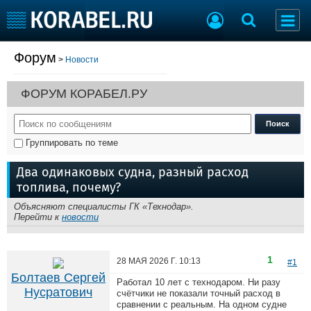
Форум
>
Новости
Судостроение
Торговая площадка
Пульс
Доска объявлений
ФОРУМ КОРАБЕЛ.РУ
Новости
Продажа флота
Компании
Оборудование
Репутация
Изделия
Группировать по теме
Работа
Материалы
Крюинг
Услуги
Два одинаковых судна, разный расход
Журнал
топлива, почему?
Реклама
Объясняют специалисты ГК «Технодар».
Перейти к
новости
Конференции
Флот
Выставки и семинары
Галерея флота
1
28 МАЯ 2026 Г.
10:13
#1
Личности
Форум
Болтаев Сергей
Работал 10 лет с технодаром. Ни разу
Словарь
Отзывы
Нусратович
счётчики не показали точный расход в
сравнении с реальным. На одном судне
Все службы